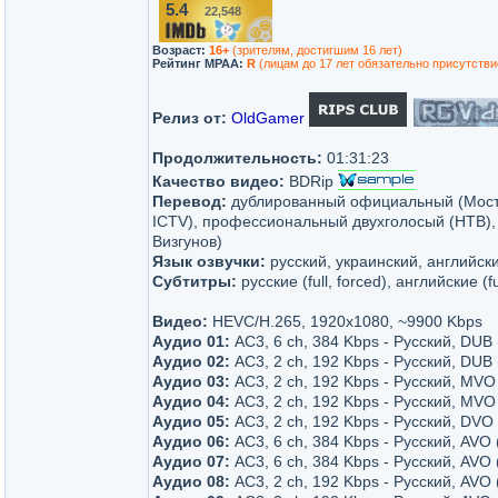
5.4
22,548
/10
Возраст:
16+
(зрителям, достигшим 16 лет)
Рейтинг MPAA:
R
(лицам до 17 лет обязательно присутстви
Релиз от:
OldGamer
Продолжительность:
01:31:23
Качество видео:
BDRip
Перевод:
дублированный официальный (Мост-
ICTV), профессиональный двухголосый (HTB), 
Визгунов)
Язык озвучки:
русский, украинский, английск
Субтитры:
русские (full, forced), английские (f
Видео:
HEVC/H.265, 1920x1080, ~9900 Kbps
Аудио 01:
AC3, 6 ch, 384 Kbps - Русский, DUB
Аудио 02:
AC3, 2 ch, 192 Kbps - Русский, DUB
Аудио 03:
AC3, 2 ch, 192 Kbps - Русский, MVO
Аудио 04:
AC3, 2 ch, 192 Kbps - Русский, MVO
Аудио 05:
AC3, 2 ch, 192 Kbps - Русский, DVO
Аудио 06:
AC3, 6 ch, 384 Kbps - Русский, AVO
Аудио 07:
AC3, 6 ch, 384 Kbps - Русский, AVO
Аудио 08:
AC3, 2 ch, 192 Kbps - Русский, AVO