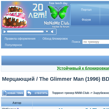
Портал
Форум
Правила оформления
Обход блокировок
Поиск :
Популярное
Устойчивый к блокировка
Мерцающий / The Glimmer Man (1996) BDRi
Торрент-трекер NNM-Club
->
Зарубежно
Автор