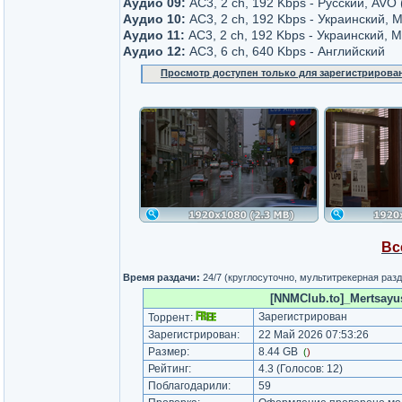
Аудио 09:
AC3, 2 ch, 192 Kbps - Русский, AVO
Аудио 10:
AC3, 2 ch, 192 Kbps - Украинский, 
Аудио 11:
AC3, 2 ch, 192 Kbps - Украинский, 
Аудио 12:
AC3, 6 ch, 640 Kbps - Английский
Просмотр доступен только для зарегистрирова
Вс
Время раздачи:
24/7 (круглосуточно, мультитрекерная раз
[NNMClub.to]_Mertsayu
Зарегистрирован
Торрент:
Зарегистрирован:
22 Май 2026 07:53:26
Размер:
8.44 GB
(
)
Рейтинг:
4.3
(Голосов:
12
)
Поблагодарили:
59