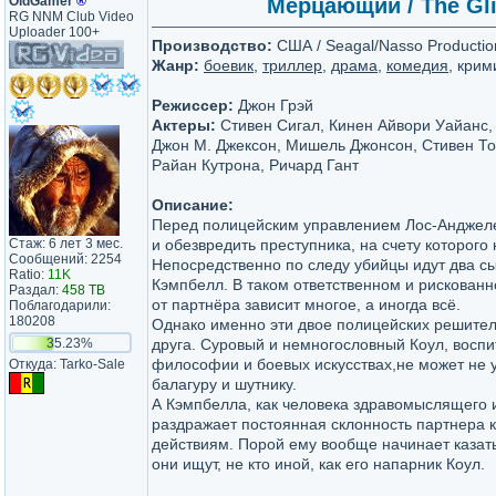
OldGamer
®
Мерцающий / The Glim
RG NNM Club Video
Uploader 100+
Производство:
США / Seagal/Nasso Production
Жанр:
боевик
,
триллер
,
драма
,
комедия
, кри
Режиссер:
Джон Грэй
Актеры:
Стивен Сигал, Кинен Айвори Уайанс, 
Джон М. Джексон, Мишель Джонсон, Стивен То
Райан Кутрона, Ричард Гант
Описание:
Перед полицейским управлением Лос-Анджеле
Стаж: 6 лет 3 мес.
и обезвредить преступника, на счету которого
Сообщений: 2254
Непосредственно по следу убийцы идут два с
Ratio:
11K
Кэмпбелл. В таком ответственном и рискованно
Раздал:
458 TB
от партнёра зависит многое, а иногда всё.
Поблагодарили:
180208
Однако именно эти двое полицейских решител
35.23%
друга. Суровый и немногословный Коул, восп
философии и боевых искусствах,не может не 
Откуда: Tarko-Sale
балагуру и шутнику.
А Кэмпбелла, как человека здравомыслящего и
раздражает постоянная склонность партнера 
действиям. Порой ему вообще начинает казатьс
они ищут, не кто иной, как его напарник Коул.