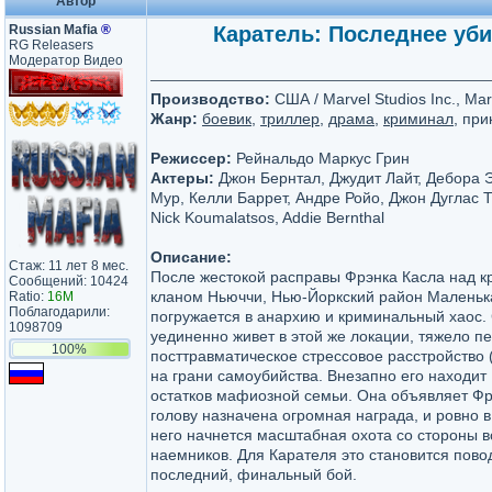
Автор
Russian Mafia
®
Каратель: Последнее убий
RG Releasers
Модератор Видео
Производство:
США / Marvel Studios Inc., Marv
Жанр:
боевик
,
триллер
,
драма
,
криминал
, пр
Режиссер:
Рейнальдо Маркус Грин
Актеры:
Джон Бернтал, Джудит Лайт, Дебора Э
Мур, Келли Баррет, Андре Ройо, Джон Дуглас То
Nick Koumalatsos, Addie Bernthal
Описание:
Стаж: 11 лет 8 мес.
После жестокой расправы Фрэнка Касла над 
Сообщений: 10424
кланом Ньюччи, Нью-Йоркский район Малень
Ratio:
16M
Поблагодарили:
погружается в анархию и криминальный хаос.
1098709
уединенно живет в этой же локации, тяжело п
100%
посттравматическое стрессовое расстройство 
на грани самоубийства. Внезапно его находи
остатков мафиозной семьи. Она объявляет Фрэ
голову назначена огромная награда, и ровно 
него начнется масштабная охота со стороны в
наемников. Для Карателя это становится пово
последний, финальный бой.