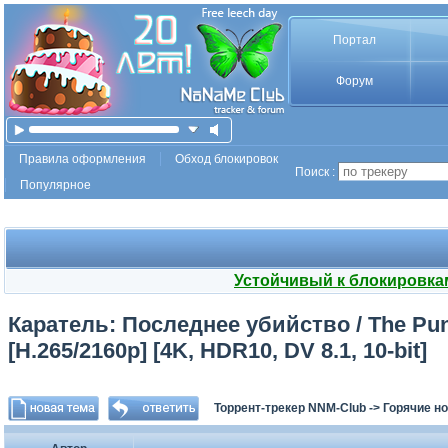
Портал
Форум
Правила оформления
Обход блокировок
Поиск :
Популярное
Устойчивый к блокировка
Каратель: Последнее убийство / The Puni
[H.265/2160p] [4K, HDR10, DV 8.1, 10-bit]
Торрент-трекер NNM-Club
->
Горячие н