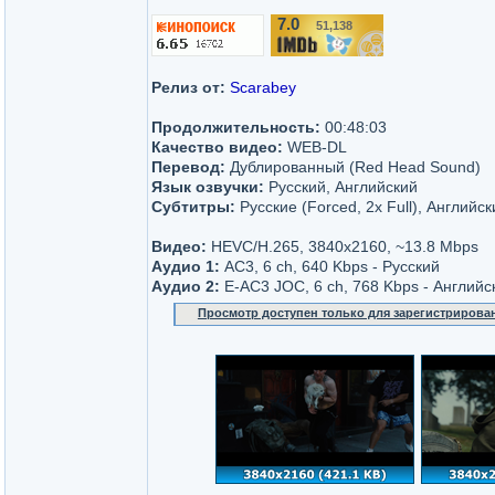
7.0
51,138
/10
Релиз от:
Scarabey
Продолжительность:
00:48:03
Качество видео:
WEB-DL
Перевод:
Дублированный (Red Head Sound)
Язык озвучки:
Русский, Английский
Субтитры:
Русские (Forced, 2x Full), Английск
Видео:
HEVC/H.265, 3840x2160, ~13.8 Mbps
Аудио 1:
AC3, 6 ch, 640 Kbps - Русский
Аудио 2:
E-AC3 JOC, 6 ch, 768 Kbps - Английс
Просмотр доступен только для зарегистрирова