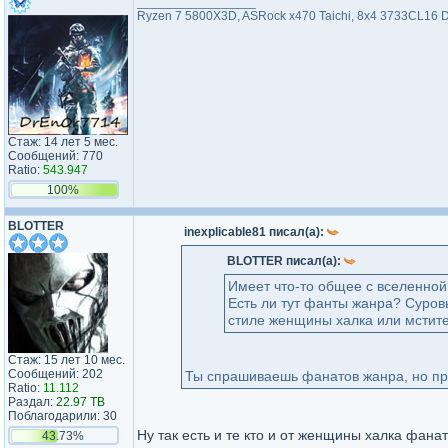
_________________
Ryzen 7 5800X3D, ASRock x470 Taichi, 8x4 3733CL16 
Стаж: 14 лет 5 мес.
Сообщений: 770
Ratio:
543.947
100%
BLOTTER
inexplicable81 писал(а):
BLOTTER писал(а):
Имеет что-то общее с вселенной
Есть ли тут фанты жанра? Суров
стиле женщины халка или мстит
Стаж: 15 лет 10 мес.
Сообщений: 202
Ты спрашиваешь фанатов жанра, но при
Ratio:
11.112
Раздал:
22.97 TB
Поблагодарили: 30
Ну так есть и те кто и от женщины халка фанат
43.73%