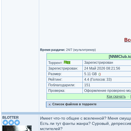
Вс
Время раздачи:
24/7 (мультитрекер)
[NNMClub.to
Зарегистрирован
Торрент:
Зарегистрирован:
24 Май 2026 08:21:56
Размер:
5.11 GB
(
)
Рейтинг:
4.4
(Голосов:
33
)
Поблагодарили:
151
Проверка:
Оформление проверено мод
Как cкачать
·
Список файлов в торренте
BLOTTER
Имеет что-то общее с вселенной? Меня смущае
Есть ли тут фанты жанра? Суровый, депресси
мстителей?