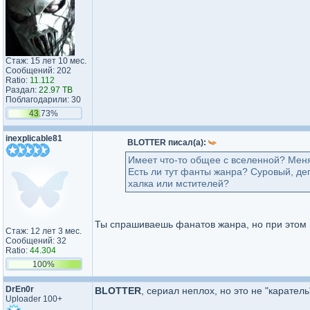
Стаж: 15 лет 10 мес.
Сообщений: 202
Ratio:
11.112
Раздал:
22.97 TB
Поблагодарили: 30
43.73%
inexplicable81
BLOTTER писал(а):
Имеет что-то общее с вселенной? Меня
Есть ли тут фанты жанра? Суровый, д
халка или мстителей?
Ты спрашиваешь фанатов жанра, но при этом п
Стаж: 12 лет 3 мес.
Сообщений: 32
Ratio:
44.304
100%
DrEn0r
BLOTTER
, сериал неплох, но это не "карател
Uploader 100+