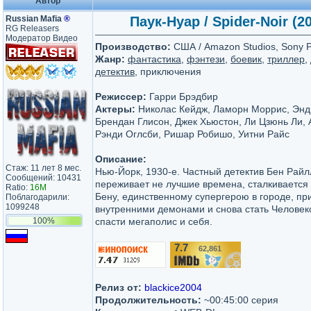
Автор
Russian Mafia
®
Паук-Нуар / Spider-Noir (2
RG Releasers
Модератор Видео
Производство:
США / Amazon Studios, Sony Pi
Жанр:
фантастика
,
фэнтези
,
боевик
,
триллер
,
детектив
, приключения
Режиссер:
Гарри Брэдбир
Актеры:
Николас Кейдж, Ламорн Моррис, Энд
Брендан Глисон, Джек Хьюстон, Ли Цзюнь Ли,
Рэнди Оглсби, Ришар Робишо, Уитни Райс
Описание:
Стаж: 11 лет 8 мес.
Нью-Йорк, 1930-е. Частный детектив Бен Райл
Сообщений: 10431
переживает не лучшие времена, сталкивается
Ratio:
16M
Бену, единственному супергерою в городе, пр
Поблагодарили:
1099248
внутренними демонами и снова стать Человек
100%
спасти мегаполис и себя.
7.7
62,861
/10
Релиз от:
blackice2004
Продолжительность:
~00:45:00 серия