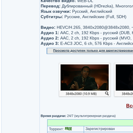
Качество видео:
WEB-DL
Перевод:
Дублированный (HDrezka), Многого
Язык озвучки:
Русский, Английский
Субтитры:
Русские, Английские (Full, SDH)
Видео:
НЕVC/H.265, 3840x2080@3848х2080, 
Аудио 1:
AАС, 2 ch, 192 Kbps - русский (DUB,
Аудио 2:
AАС, 2 ch, 192 Kbps - русский (MVO,
Аудио 3:
E-AC3 JOC, 6 ch, 576 Kbps - Английс
Просмотр доступен только для зарегистрирова
Вс
Время раздачи:
24/7 (мультитрекерная раздача)
Зарегистрирован
Торрент: