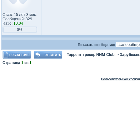
Стаж: 15 лет 3 мес.
Сообщений: 829
Ratio:
10.04
0%
Показать сообщения:
Торрент-трекер NNM-Club
->
Зарубежн
Страница
1
из
1
Пользовательское соглаш