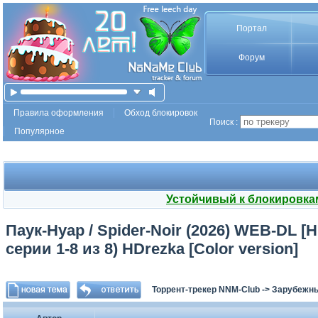
Портал
Форум
Правила оформления
Обход блокировок
Поиск :
Популярное
Устойчивый к блокировка
Паук-Нуар / Spider-Noir (2026) WEB-DL [H.
серии 1-8 из 8) HDrezka [Color version]
Торрент-трекер NNM-Club
->
Зарубежн