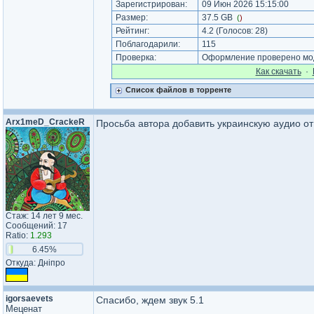
Зарегистрирован:
09 Июн 2026 15:15:00
Размер:
37.5 GB
(
)
Рейтинг:
4.2
(Голосов:
28
)
Поблагодарили:
115
Проверка:
Оформление проверено мод
Как cкачать
·
Список файлов в торренте
Arx1meD_CrackeR
Просьба автора добавить украинскую аудио 
Стаж: 14 лет 9 мес.
Сообщений: 17
Ratio:
1.293
6.45%
Откуда: Дніпро
igorsaevets
Спасибо, ждем звук 5.1
Меценат