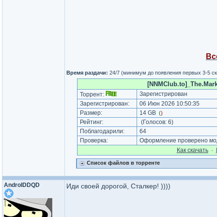
Вс
Время раздачи:
24/7 (минимум до появления первых 3-5 с
[NNMClub.to]_The.Mar
Зарегистрирован
Торрент:
Зарегистрирован:
06 Июн 2026 10:50:35
Размер:
14 GB
(
)
Рейтинг:
(Голосов:
6
)
Поблагодарили:
64
Проверка:
Оформление проверено мод
Как cкачать
·
Список файлов в торренте
AndroIDDQD
Иди своей дорогой, Сталкер! ))))