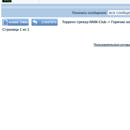
Показать сообщения:
Торрент-трекер NNM-Club
->
Горячие н
Страница
1
из
1
Пользовательское соглаш