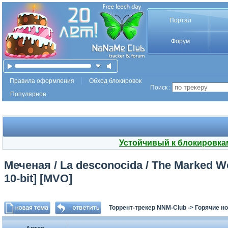
Портал
Форум
Правила оформления
Обход блокировок
Поиск :
Популярное
Устойчивый к блокировка
Меченая / La desconocida / The Marked W
10-bit] [MVO]
Торрент-трекер NNM-Club
->
Горячие н