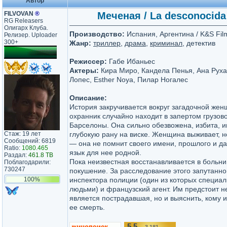
Автор
FILVOVAN
®
Меченая / La desconocida
RG Releasers
Олигарх Клуба.
Производство:
Испания, Аргентина / K&S Films
Релизер. Uploader
300+
Жанр:
триллер
,
драма
,
криминал
, детектив
Режиссер:
Габе Ибаньес
Актеры:
Кира Миро, Кандела Пенья, Ана Руха
Лопес, Esther Noya, Пилар Ногалес
Описание:
История закручивается вокруг загадочной же
охранник случайно находит в запертом грузов
Барселоны. Она сильно обезвожена, избита, и
Стаж: 19 лет
глубокую рану на виске. Женщина выживает, н
Сообщений: 6819
— она не помнит своего имени, прошлого и да
Ratio:
1080.465
язык для нее родной.
Раздал:
461.8 TB
Пока неизвестная восстанавливается в больни
Поблагодарили:
730247
покушение. За расследование этого запутанно
100%
инспектора полиции (один из которых специал
людьми) и французский агент. Им предстоит не
является пострадавшая, но и выяснить, кому 
ее смерть.
5.5