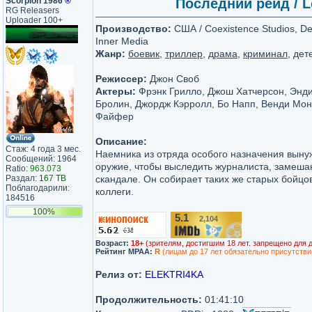
Scorpion 1986
®
Последний рейд / L
RG Releasers
Uploader 100+
Производство:
США / Coexistence Studios, De
Inner Media
Жанр:
боевик
,
триллер
,
драма
,
криминал
, дет
Режиссер:
Джон Своб
Актеры:
Фрэнк Грилло, Джош Хатчерсон, Энди
Бролин, Джордж Кэрролл, Бо Напп, Венди Мон
Файфер
Описание:
Стаж: 4 года 3 мес.
Наемника из отряда особого назначения вынуж
Сообщений: 1964
оружие, чтобы выследить журналиста, замеша
Ratio:
963.073
Раздал:
167 TB
скандале. Он собирает таких же старых бойцо
Поблагодарили:
коллеги.
184516
100%
5.1
2,104
/10
Возраст:
18+
(зрителям, достигшим 18 лет. запрещено для 
Рейтинг MPAA:
R
(лицам до 17 лет обязательно присутстви
Релиз от:
ELEKTRI4KA
Продолжительность:
01:41:10