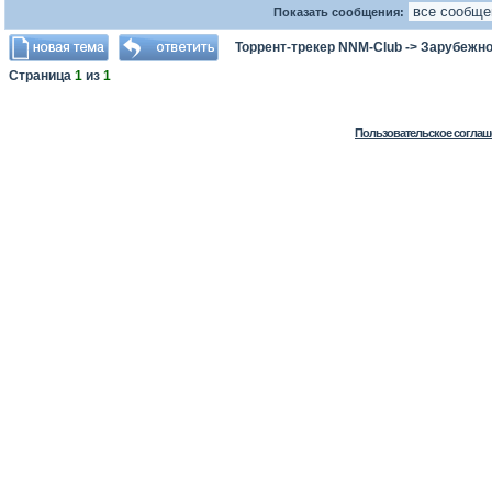
Показать сообщения:
Торрент-трекер NNM-Club
->
Зарубежно
Страница
1
из
1
Пользовательское соглаш