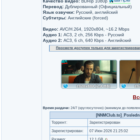
Качество видео:
BDRip 1080p
Перевод:
Дублированный (Официальный)
Язык озвучки:
Русский, английский
Субтитры:
Английские (forced)
Видео:
AVC/H.264, 1920x804, ~16.2 Mbps
Аудио 1:
AC3, 2 ch, 256 Кbps - Русский
Аудио 2:
AC3, 6 ch, 640 Кbps - Английский
Просмотр доступен только для зарегистрирова
Вс
Время раздачи:
24/7 (круглосуточно) (минимум до появлен
[NNMClub.to]_Posledni
Торрент:
Зарегистрирован
Зарегистрирован:
07 Июн 2026 21:25:02
Размер:
12.1 GB
(
)