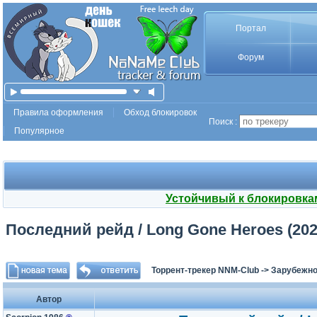
Портал
Форум
Правила оформления
Обход блокировок
Поиск :
Популярное
Устойчивый к блокировка
Последний рейд / Long Gone Heroes (2024)
Торрент-трекер NNM-Club
->
Зарубежно
Автор