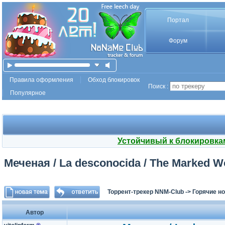
Портал
Форум
Правила оформления
Обход блокировок
Поиск :
Популярное
Устойчивый к блокировка
Меченая / La desconocida / The Marked 
Торрент-трекер NNM-Club
->
Горячие н
Автор