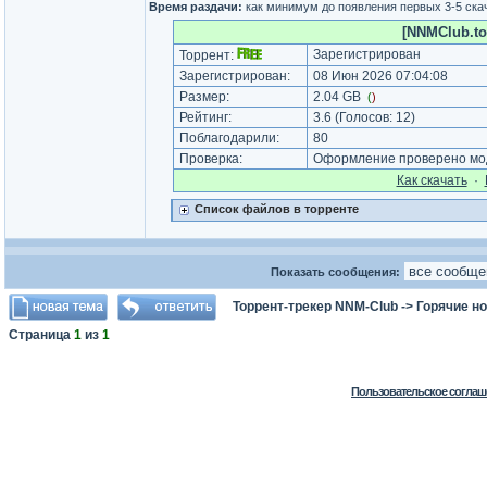
Время раздачи:
как минимум до появления первых 3-5 скач
[NNMClub.to
Зарегистрирован
Торрент:
Зарегистрирован:
08 Июн 2026 07:04:08
Размер:
2.04 GB
(
)
Рейтинг:
3.6
(Голосов:
12
)
Поблагодарили:
80
Проверка:
Оформление проверено мод
Как cкачать
·
Список файлов в торренте
Показать сообщения:
Торрент-трекер NNM-Club
->
Горячие н
Страница
1
из
1
Пользовательское соглаш