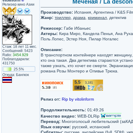
vitolinform
®
Меченая / La descon
Релизер кино Азии
Производство:
Испания, Аргентина / K&S Films
Жанр:
триллер
,
драма
,
криминал
, детектив
Режиссер:
Габе Ибаньес
Актеры:
Кира Миро, Кандела Пенья, Ана Руха
Поль Лопес, Эстер Ноя, Пилар Ногалес
Стаж: 18 лет 11 мес.
Описание:
Сообщений: 5423
В транспортном контейнере находят женщину, 
Ratio:
3454.929
Поблагодарили:
кто она такая. Два детектива стараются устано
431750
также узнать, кто хочет ее смерти. Экранизац
25.5%
романа Розы Монтеро и Оливье Трюка.
Откуда: Бангкок
5.5
3,181
/10
Релиз от:
Rip by vitolinform
Продолжительность:
01:49:26
Качество видео:
WEB-DLRip
Перевод:
Многоголосый любительский (заКА
Язык озвучки:
русский, испанский
Субтитры:
русские, английские (full, SDH), ук