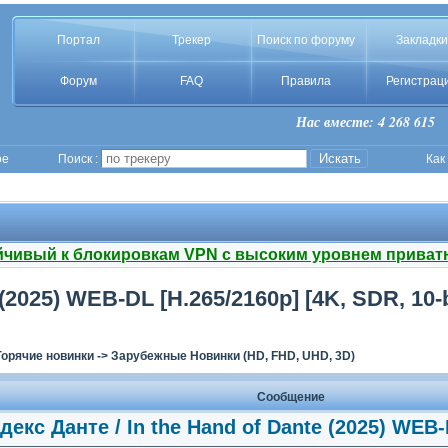
Портал
Трекер
Поиск по форуму
Закладки
Форум
FAQ
Правила
Регистрац
Нас вместе: 4 268 615
ое
Поиск :
Как
йчивый к блокировкам VPN с высоким уровнем приват
(2025) WEB-DL [H.265/2160p] [4K, SDR, 10-b
Горячие новинки
->
Зарубежные Новинки (HD, FHD, UHD, 3D)
Сообщение
декс Данте / In the Hand of Dante (2025) WEB-