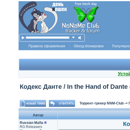
Правила оформления
Обход блокировок
Популярн
Усто
Кодекс Данте / In the Hand of Dante 
Торрент-трекер NNM-Club
->
Автор
Russian Mafia
®
Ко
RG Releasers