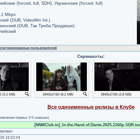
лийские (forced, full, SDH), Украинские (forced, full)
.1 Мbps
кий (DUB, Videofilm Int.)
раинский (DUB, Так Треба Продакшн)
глийский
регистрированных пользователей
Скриншоты:
Все одноименные релизы в Клубе
появления первых 3-5 скавших)
[NNMClub.to]_In.the.Hand.of.Dante.2025.2160p.SDR.tor
ирован
26 16:02:04