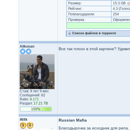
Размер:
15.3 GB
(
Рейтинг:
4.3
(Голос
Поблагодарили:
254
Проверка:
Оформлени
Список файлов в торренте
Alikosan
Все так плохо в этой картине? Удиви
Стаж: 9 лет 9 мес.
Сообщений: 62
Ratio:
8.171
Раздал:
17.21 TB
100%
il68k
Russian Mafia
Благодырочка за исходник для рипа.