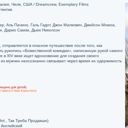
лия, Чили, США / Dreamcrew, Exemplary Films
етектив
р, Аль Пачино, Галь Гадот, Джон Малкович, Джейсон Момоа,
н, Дарио Самак, Дьюк Николсон
, отправляется в опасное путешествие после того, как
ть рукопись «Божественной комедии», написанную рукой самого
те в XIV веке ищет вдохновение для создания своего
 из мужчин неосознанно связывает через время их одержимость
рещено для детей)
о присутствие взрослого)
Int., Так Треба Продакшн)
 Английский