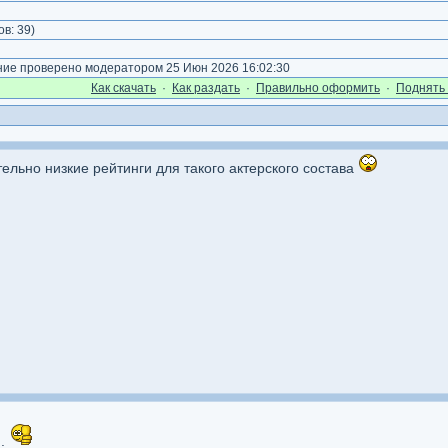
)
ов:
39
)
е проверено модератором 25 Июн 2026 16:02:30
Как cкачать
·
Как раздать
·
Правильно оформить
·
Поднять 
тельно низкие рейтинги для такого актерского состава
..