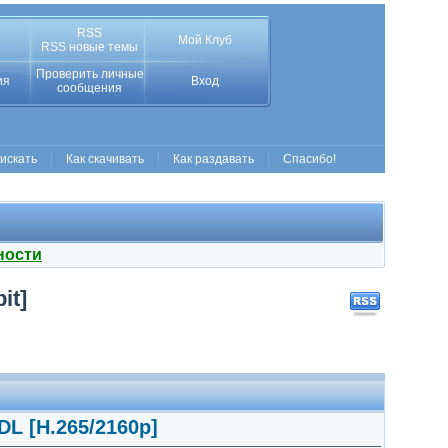
RSS
Мой Клуб
RSS новые темы
Проверить личные
ия
Вход
сообщения
 искать
Как скачивать
Как раздавать
Спасибо!
ности
it]
DL [H.265/2160p]