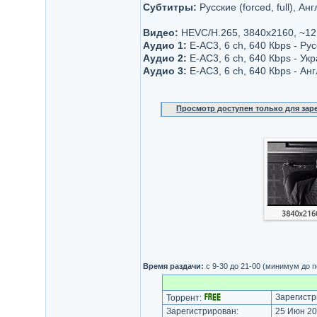
Субтитры:
Русские (forced, full), Анг
Видео:
НЕVC/H.265, 3840x2160, ~12
Аудио 1:
E-AC3, 6 ch, 640 Кbps - Русс
Аудио 2:
E-AC3, 6 ch, 640 Кbps - Ук
Аудио 3:
E-AC3, 6 ch, 640 Кbps - Ан
Просмотр доступен только для за
Время раздачи:
с 9-30 до 21-00 (минимум до 
Зарегистр
Торрент:
Зарегистрирован:
25 Июн 20