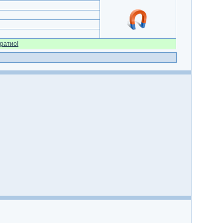
ратио!