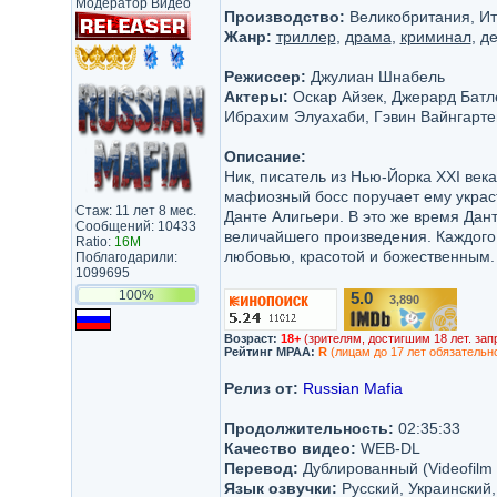
Модератор Видео
Производство:
Великобритания, Ита
Жанр:
триллер
,
драма
,
криминал
, д
Режиссер:
Джулиан Шнабель
Актеры:
Оскар Айзек, Джерард Батле
Ибрахим Элуахаби, Гэвин Вайнгарте
Описание:
Ник, писатель из Нью-Йорка XXI века
мафиозный босс поручает ему украс
Стаж: 11 лет 8 мес.
Данте Алигьери. В это же время Дан
Сообщений: 10433
величайшего произведения. Каждого
Ratio:
16M
любовью, красотой и божественным.
Поблагодарили:
1099695
100%
5.0
3,890
/10
Возраст:
18+
(зрителям, достигшим 18 лет. зап
Рейтинг MPAA:
R
(лицам до 17 лет обязательн
Релиз от:
Russian Mafia
Продолжительность:
02:35:33
Качество видео:
WEB-DL
Перевод:
Дублированный (Videofilm 
Язык озвучки:
Русский, Украинский,