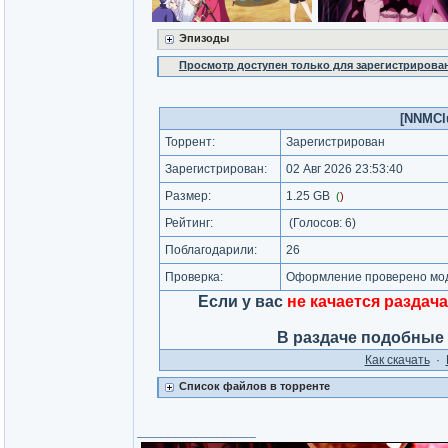
Эпизоды
Просмотр доступен только для зарегистрирова
[NNMClu
Торрент:
Зарегистрирован
Зарегистрирован:
02 Авг 2026 23:53:40
Размер:
1.25 GB
(
)
Рейтинг:
(Голосов:
6
)
Поблагодарили:
26
Проверка:
Оформление проверено моде
Если у вас
не качается раздача
В раздаче подобные
Как cкачать
·
Список файлов в торренте
_________________