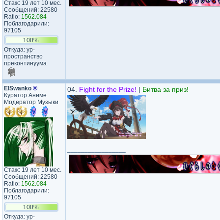
Стаж: 19 лет 10 мес.
Сообщений: 22580
Ratio:
1562.084
Поблагодарили:
97105
100%
Откуда: ур-
пространство
преконтинуума
ElSwanko
®
04.
Fight for the Prize!
|
Битва за приз!
Куратор Аниме
Модератор Музыки
_________________
Стаж: 19 лет 10 мес.
Сообщений: 22580
Ratio:
1562.084
Поблагодарили:
97105
100%
Откуда: ур-