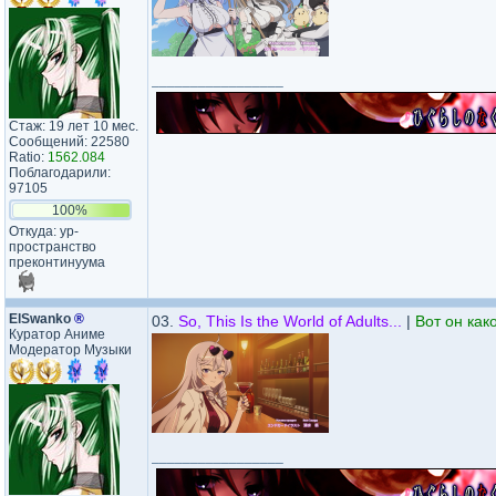
_________________
Стаж: 19 лет 10 мес.
Сообщений: 22580
Ratio:
1562.084
Поблагодарили:
97105
100%
Откуда: ур-
пространство
преконтинуума
ElSwanko
®
03.
So, This Is the World of Adults...
|
Вот он как
Куратор Аниме
Модератор Музыки
_________________