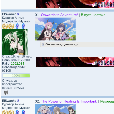
ElSwanko
®
01.
Onwards to Adventure!
|
В путешествие!
Куратор Аниме
Модератор Музыки
Отсылочка, однако >_<
_________________
Стаж: 19 лет 10 мес.
Сообщений: 22580
Ratio:
1562.084
Поблагодарили:
97105
100%
Откуда: ур-
пространство
преконтинуума
ElSwanko
®
02.
The Power of Healing Is Important.
|
Рекреац
Куратор Аниме
Модератор Музыки