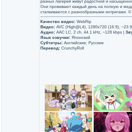
разных лагерей живут радостной и насыщенно
Они проживают каждый день на полную и мед
сталкиваются с разнообразными интригами. © 
Качество видео:
WebRip
Видео:
AVC (High@L4), 1280x720 (16:9), ~23.9
Аудио:
AAC LC, 2 ch, 44.1 kHz, ~128 kbps |
Зв
Язык озвучки:
Японский
Субтитры:
Английские; Русские
Перевод:
CrunchyRoll