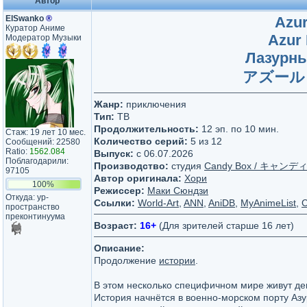
Автор
ElSwanko
®
Azur
Куратор Аниме
Azur 
Модератор Музыки
Лазурны
アズール
Жанр:
приключения
Тип:
ТВ
Продолжительность:
12 эп. по 10 мин.
Стаж: 19 лет 10 мес.
Количество серий:
5 из 12
Сообщений: 22580
Ratio:
1562.084
Выпуск:
c 06.07.2026
Поблагодарили:
Производство:
студия
Candy Box / キャ
97105
Автор оригинала:
Хори
100%
Режиссер:
Маки Сюндзи
Откуда: ур-
Ссылки:
World-Art
,
ANN
,
AniDB
,
MyAnimeList
,
С
пространство
преконтинуума
Возраст:
16+
(Для зрителей старше 16 лет)
Описание:
Продолжение
истории
.
В этом несколько специфичном мире живут де
История начнётся в военно-морском порту Азу