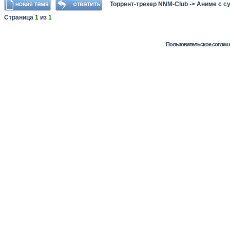
Торрент-трекер NNM-Club
->
Аниме с с
Страница
1
из
1
Пользовательское соглаш