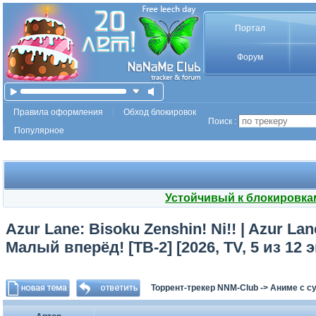
Портал
Форум
Правила оформления
Обход блокировок
Поиск :
Популярное
Устойчивый к блокировка
Azur Lane: Bisoku Zenshin! Ni!! | Azur L
Малый вперёд! [ТВ-2] [2026, TV, 5 из 12 
Торрент-трекер NNM-Club
->
Аниме с с