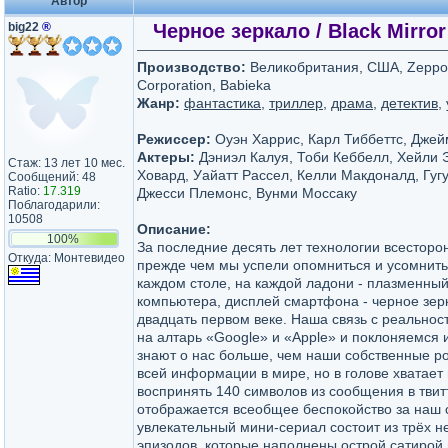
Автор
big22
®
Черное зеркало / Black Mirror 
Производство:
Великобритания, США, Zeppotr
Corporation, Babieka
Жанр:
фантастика
,
триллер
,
драма
,
детектив
,
Режиссер:
Оуэн Харрис, Карл Тиббеттс, Джей
Актеры:
Дэниэл Калуя, Тоби Кеббелл, Хейли 
Стаж: 13 лет 10 мес.
Ховард, Уайатт Рассел, Келли Макдоналд, Гуг
Сообщений: 48
Ratio:
17.319
Джесси Племонс, Вунми Моссаку
Поблагодарили:
10508
Описание:
100%
За последние десять лет технологии всесторо
Откуда: Монтевидео
прежде чем мы успели опомниться и усомнитьс
каждом столе, на каждой ладони - плазменный
компьютера, дисплей смартфона - черное зер
двадцать первом веке. Наша связь с реально
на алтарь «Google» и «Apple» и поклоняемся
знают о нас больше, чем наши собственные род
всей информации в мире, но в голове хватает 
воспринять 140 символов из сообщения в твит
отображается всеобщее беспокойство за наш 
увлекательный мини-сериал состоит из трёх 
эпизодов, которые наполнены острой сатирой 