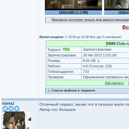
Просмотр доступен только для зарегистрирова
Вс
Время раздачи:
С 10:00 до 22:00 Мск (до 5 скачавших)
[NNM-Club.ru
Зарегистрирован
Торрент:
Зарегистрирован:
28 Авг 2023 13:01:08
Размер:
8.64 GB
(
)
Рейтинг:
4.8
(Голосов:
159
)
Поблагодарили:
733
Проверка:
Оформление проверено моде
Как cкачать
·
Список файлов в торренте
606942
Отличный сериал, жалко что в сезонах мало се
Автор спс большое