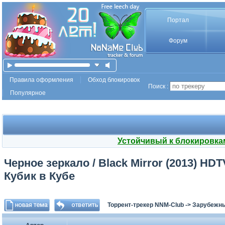
Портал
Форум
Правила оформления
Обход блокировок
Поиск :
Популярное
Устойчивый к блокировка
Черное зеркало / Black Mirror (2013) HDTV
Кубик в Кубе
Торрент-трекер NNM-Club
->
Зарубежн