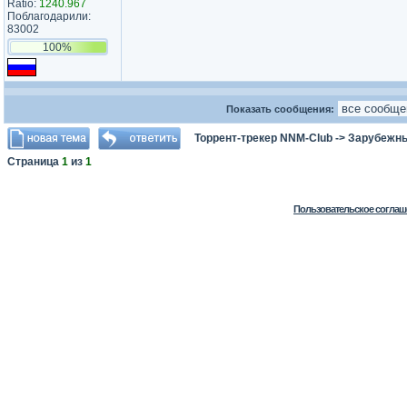
Ratio:
1240.967
Поблагодарили:
83002
100%
Показать сообщения:
Торрент-трекер NNM-Club
->
Зарубежн
Страница
1
из
1
Пользовательское соглаш