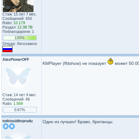
Стаж: 15 лет 7 мес.
Сообщений: 450
Ratio:
10.179
Раздал:
12.38 TB
Поблагодарили: 1
100%
Откуда: Лесозавоск
AlexPionerOFF
KMPlayer (ffdshow) не показует
может 50.00
Стаж: 14 лет 9 мес.
Сообщений: 48
Ratio:
1.569
0.67%
totktosid​itvprudu​
Один из лучших! Браво, британцы.