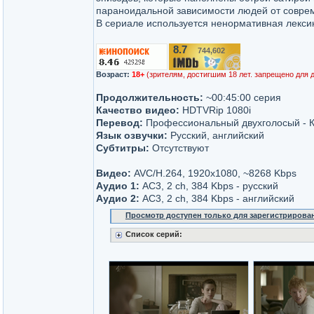
параноидальной зависимости людей от совре
В сериале используется ненормативная лекси
8.7
744,602
/10
Возраст:
18+
(зрителям, достигшим 18 лет. запрещено для 
Продолжительность:
~00:45:00 серия
Качество видео:
HDTVRip 1080i
Перевод:
Профессиональный двухголосый - К
Язык озвучки:
Русский, английский
Субтитры:
Отсутствуют
Видео:
AVC/H.264, 1920x1080, ~8268 Kbps
Аудио 1:
AC3, 2 ch, 384 Kbps - русский
Аудио 2:
AC3, 2 ch, 384 Kbps - английский
Просмотр доступен только для зарегистрирова
Список серий: