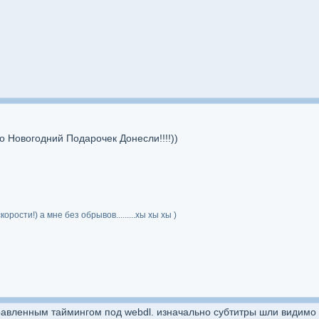
то Новогодний Подарочек Донесли!!!!))
рости!) а мне без обрывов.........хы хы хы )
равленным таймингом под webdl. изначально субтитры шли видимо д