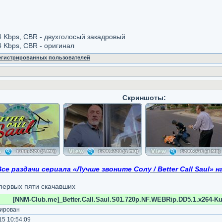
84 Kbps, CBR - двухголосый закадровый
4 Kbps, CBR - оригинал
регистрированных пользователей
Скриншоты:
Все раздачи сериала «Лучше звоните Солу / Better Call Saul» 
 первых пяти скачавших
[NNM-Club.me]_Better.Call.Saul.S01.720p.NF.WEBRip.DD5.1.x264-Ku
ирован
5 10:54:09