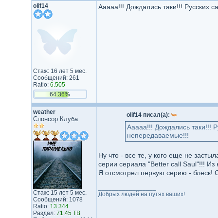
olif14
Ааааа!!! Дождались таки!!! Русских 
Стаж: 16 лет 5 мес.
Сообщений: 261
Ratio:
6.505
64.36%
weather
olif14 писал(а):
Спонсор Клуба
Ааааа!!! Дождались таки!!! 
непередаваемые!!!
Ну что - все те, у кого еще не засты
серии сериала "Better call Saul"!!! 
Я отсмотрел первую серию - блеск! С
_________________
Стаж: 15 лет 5 мес.
Добрых людей на путях ваших!
Сообщений: 1078
Ratio:
13.344
Раздал:
71.45 TB