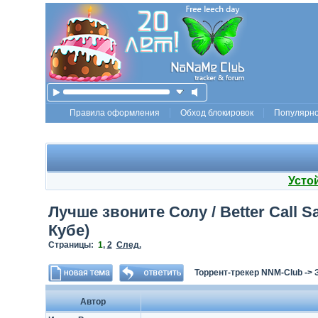
Правила оформления
Обход блокировок
Популярн
Усто
Лучше звоните Солу / Better Call Sa
Кубе)
Страницы:
1
,
2
След.
Торрент-трекер NNM-Club
->
Автор