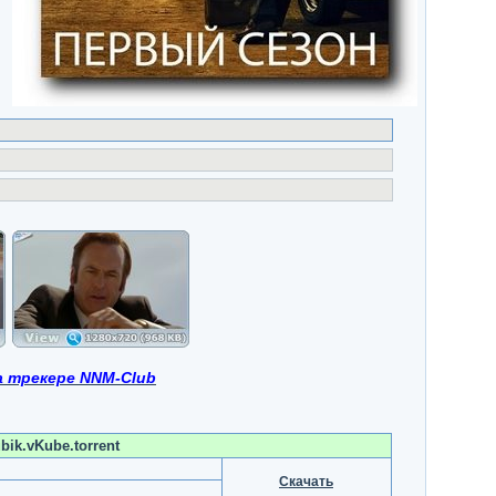
на трекере NNM-Club
bik.vKube.torrent
Скачать