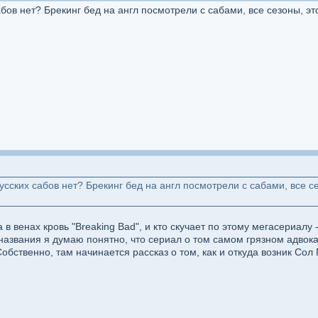
сабов нет? Брекинг бед на англ посмотрели с сабами, все сезоны, э
Русских сабов нет? Брекинг бед на англ посмотрели с сабами, все с
ла в венах кровь "Breaking Bad", и кто скучает по этому мегасериал
Из названия я думаю понятно, что сериал о том самом грязном адвока
обственно, там начинается рассказ о том, как и откуда возник Сол