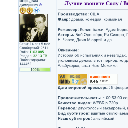
Игорь_Вла​
Лучше звоните Солу / Bet
димирович​
®
Производство:
США
Жанр:
драма
,
комедия
,
криминал
Режиссер:
Колин Бакси, Адам Бернш
Актеры:
Боб Оденкёрк, Ри Сихорн, 
Н. Чавес, Джил Мюррэй и др.
Стаж: 14 лет 5 мес.
Сообщений: 2511
Описание:
Ratio:
1103.085
История об испытаниях и невзгодах,
Раздал:
32.13 TB
Поблагодарили:
уголовным делам, в тот период, когд
144452
Альбукерке, штат Нью-Мексико.
100%
9.0
852,983
/10
Дата мировой премьеры:
8 феврал
Продолжительность:
~ 00:53:00 се
Качество видео:
WEBRip 720p
Перевод:
двухголосый закадровый,
Вид субтитров:
вшитые отключаем
Язык субтитров:
английский