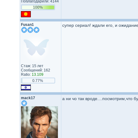
Поблагодарили: 4144
100%
Fusan1
супер сериал! ждали его, и ожидание
Стаж: 15 лет
Сообщений: 162
Ratio:
13.109
0.77%
mack17
а ни чо так вроде....посмотрим,что 