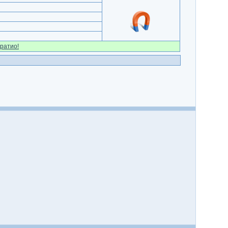
ратио!