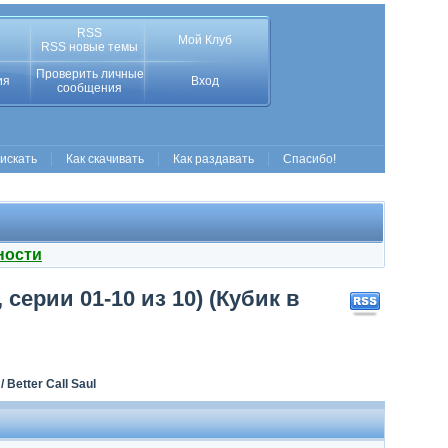
RSS
Мой Клуб
RSS новые темы
Проверить личные
ия
Вход
сообщения
 искать
Как скачивать
Как раздавать
Спасибо!
ности
 серии 01-10 из 10) (Кубик в
Better Call Saul