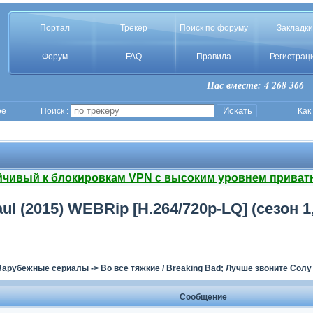
Портал
Трекер
Поиск по форуму
Закладки
Форум
FAQ
Правила
Регистрац
Нас вместе: 4 268 366
ое
Поиск :
Как
йчивый к блокировкам VPN с высоким уровнем приват
ul (2015) WEBRip [H.264/720p-LQ] (сезон 1,
Зарубежные сериалы
->
Во все тяжкие / Breaking Bad; Лучше звоните Солу / 
Сообщение