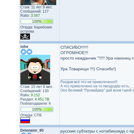
Стаж: 11 лет 9 мес.
Сообщений: 127
Ratio:
3.567
100%
Откуда: Карибские
острова
tofor
СПАСИБО!!!!!!
ОГРОМНОЕ!!!
просто нежданчик "!!!!! Ура наконец-
Ура Товарищи !!!) Спасибо!)
_________________
Раздам всё что не приколочено!!!
А что приколочено на то гвоздодёр есть....
Стаж: 15 лет 8 мес.
Ооо Великий "Провайдер" дай всем такой ско
Сообщений: 130
Ratio:
9.152
Раздал:
4.451 TB
Поблагодарили: 6
100%
Откуда: СПБ
Detonator_80
русские субтитры с нотабиноида с п