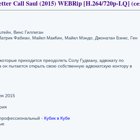
ter Call Saul (2015) WEBRip [H.264/720p-LQ] (сез
тейн, Винс Гиллиган
Патрик Фабиан, Майкл МакКин, Майкл Мэндо, Джонатан Бэнкс, Ген
 которые приходится преодолеть Солу Гудману, адвокату по
а он пытается открыть свою собственную адвокатскую контору в
я 2015
рия
 профессиональный -
Кубик в Кубе
ые