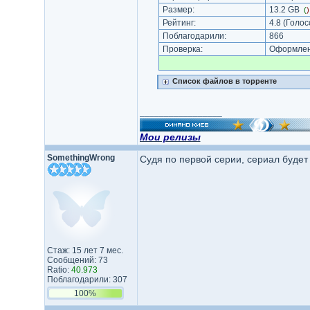
Размер:
13.2 GB
(
Рейтинг:
4.8
(Голос
Поблагодарили:
866
Проверка:
Оформлени
Список файлов в торренте
_________________
Мои релизы
SomethingWrong
Судя по первой серии, сериал будет
Стаж: 15 лет 7 мес.
Сообщений: 73
Ratio:
40.973
Поблагодарили: 307
100%