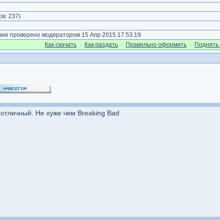
)
ов:
237
)
е проверено модератором 15 Апр 2015 17:53:19
Как cкачать
·
Как раздать
·
Правильно оформить
·
Поднять 
 отличный. Не хуже чем Breaking Bad