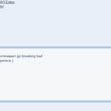
7SHYZsjbw
trl
отягивает до breaking bad
риться )