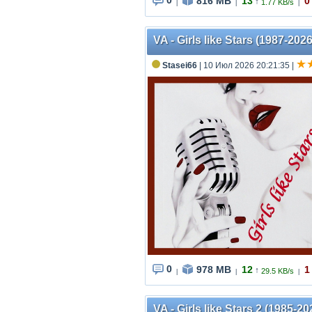
0
816 MB
13
0
↑
1.77 KB/s
|
|
|
VA - Girls like Stars (1987-2
Stasei66
| 10 Июл 2026 20:21:35
|
0
978 MB
12
1
↑
29.5 KB/s
|
|
|
VA - Girls like Stars 2 (1985