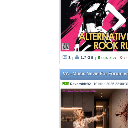
1
1.7 GB
8
0
↑
↓
637 KB/s
1
|
|
|
VA - Music News For Forum vo
Reverside92
| 10 Июл 2026 22:00:3