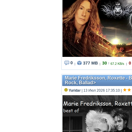
0
377 MB
30
0
↑
67.2 KB/s
|
|
|
Marie Fredriksson, Roxette -
Rock, Ballad>
Yuridar
| 13 Июл 2026 17:35:10
|