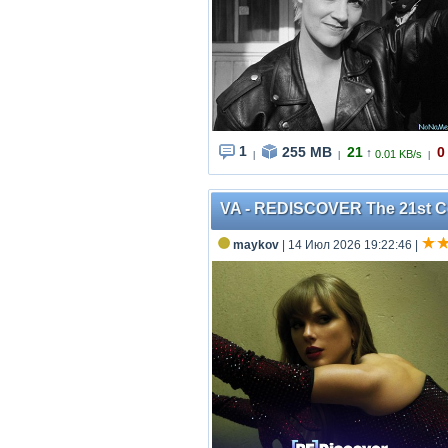
1
255 MB
21
0
↑
0.01 KB/s
|
|
|
VA - REDISCOVER The 21st Ce
maykov
| 14 Июл 2026 19:22:46
|