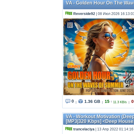
VA - Golden Hour On The Wav
Reverside92
| 08 Июл 2026 16:13:0
0
1.36 GB
15
0
↑
11.3 KB/s
|
|
|
VA - Workout Motivation (Dee
[MP3|320 Kbps] <Deep House
trancelaciya
| 13 Апр 2022 01:14:16