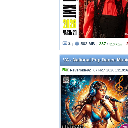
2
562 MB
287
2
↑
513 KB/s
|
|
|
VA - National Pop Dance Musi
Reverside92
| 07 Июл 2026 13:19:0