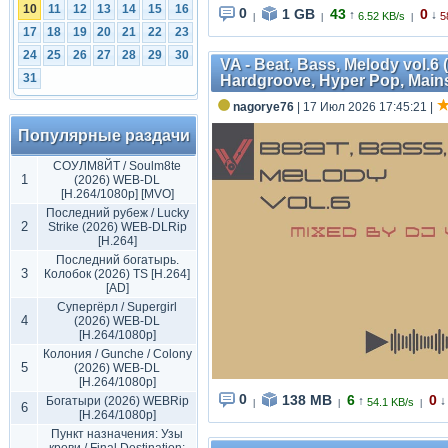
10
11
12
13
14
15
16
0
1 GB
43
0
↑
↓
6.52 KB/s
5
|
|
|
17
18
19
20
21
22
23
24
25
26
27
28
29
30
VA - Beat, Bass, Melody vol.6
31
Hardgroove, Hyper Pop, Main
nagorye76
| 17 Июл 2026 17:45:21
|
Популярные раздачи
СОУЛМ8ЙТ / Soulm8te
1
(2026) WEB-DL
[H.264/1080p] [MVO]
Последний рубеж / Lucky
2
Strike (2026) WEB-DLRip
[H.264]
Последний богатырь.
3
Колобок (2026) TS [H.264]
[AD]
Супергёрл / Supergirl
4
(2026) WEB-DL
[H.264/1080p]
Колония / Gunche / Colony
5
(2026) WEB-DL
[H.264/1080p]
0
138 MB
6
0
Богатыри (2026) WEBRip
↑
↓
54.1 KB/s
|
|
|
6
[H.264/1080p]
Пункт назначения: Узы