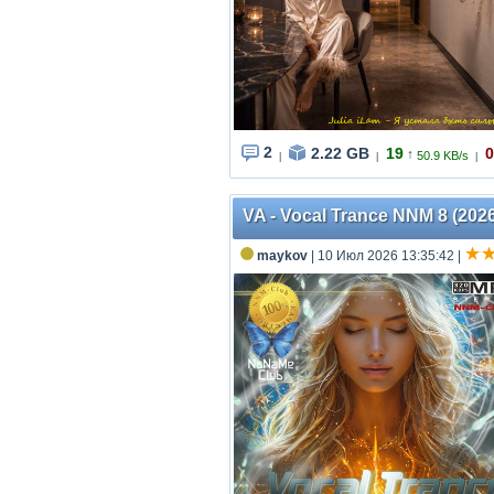
2
2.22 GB
19
0
↑
50.9 KB/s
|
|
|
VA - Vocal Trance NNM 8 (202
maykov
| 10 Июл 2026 13:35:42
|