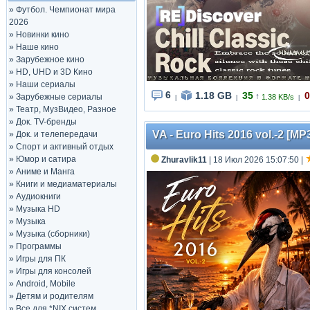
»
Футбол. Чемпионат мира
2026
»
Новинки кино
»
Наше кино
»
Зарубежное кино
»
HD, UHD и 3D Кино
»
Наши сериалы
6
1.18 GB
35
0
↑
»
Зарубежные сериалы
1.38 KB/s
|
|
|
»
Театр, МузВидео, Разное
»
Док. TV-бренды
VA - Euro Hits 2016 vol.-2 [M
»
Док. и телепередачи
»
Спорт и активный отдых
»
Юмор и сатира
Zhuravlik11
| 18 Июл 2026 15:07:50
|
»
Аниме и Манга
»
Книги и медиаматериалы
»
Аудиокниги
»
Музыка HD
»
Музыка
»
Музыка (сборники)
»
Программы
»
Игры для ПК
»
Игры для консолей
»
Android, Mobile
»
Детям и родителям
»
Все для *NIX систем