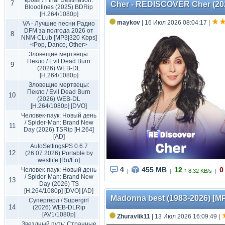
крови / Final Destination:
7
Cher - REDISCOVER Cher (20
Bloodlines (2025) BDRip
[H.264/1080p]
maykov
| 16 Июл 2026 08:04:17
|
VA - Лучшие песни Радио
DFM за полгода 2026 от
8
NNM-CLub [MP3|320 Kbps]
<Pop, Dance, Other>
Зловещие мертвецы:
Пекло / Evil Dead Burn
9
(2026) WEB-DL
[H.264/1080p]
Зловещие мертвецы:
Пекло / Evil Dead Burn
10
(2026) WEB-DL
[H.264/1080p] [DVO]
Человек-паук: Новый день
/ Spider-Man: Brand New
11
Day (2026) TSRip [H.264]
[AD]
AutoSettingsPS 0.6.7
12
(26.07.2026) Portable by
westlife [Ru/En]
4
455 MB
12
0
Человек-паук: Новый день
↑
8.32 KB/s
|
|
|
/ Spider-Man: Brand New
13
Day (2026) TS
[H.264/1080p] [DVO] [AD]
Madonna best (1983-2026) [MP
Супергёрл / Supergirl
14
(2026) WEB-DLRip
[AV1/1080p]
Zhuravlik11
| 13 Июл 2026 16:09:49
|
Звездный путь: Странные