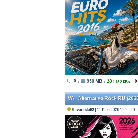
0
950 MB
28
0
↑
13.2 KB/s
|
|
|
VA - AIternative Rock RU (202
Reverside92
| 11 Июл 2026 12:29:20
|