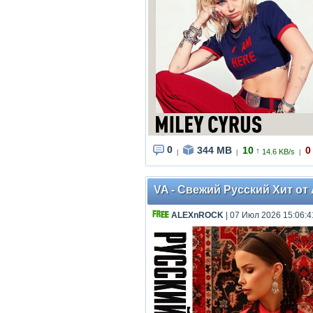
0
344 MB
10
0
↑
14.6 KB/s
|
|
|
VA - Свежий Русский Хит от
ALEXnROCK
| 07 Июл 2026 15:06:4