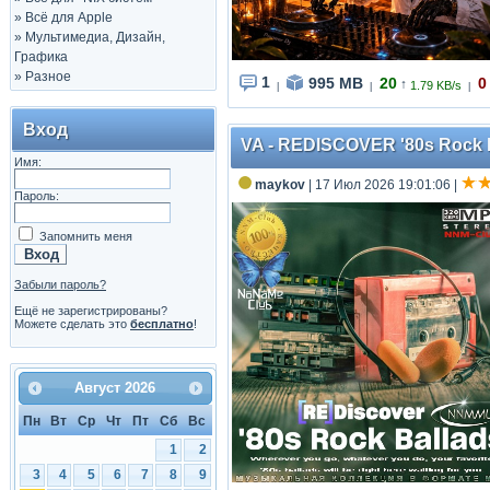
»
Всё для Apple
»
Мультимедиа, Дизайн,
Графика
»
Разное
1
995 MB
20
0
↑
1.79 KB/s
|
|
|
Вход
VA - REDISCOVER '80s Rock B
Имя:
maykov
| 17 Июл 2026 19:01:06
|
Пароль:
Запомнить меня
Забыли пароль?
Ещё не зарегистрированы?
Можете сделать это
бесплатно
!
Август
2026
Пн
Вт
Ср
Чт
Пт
Сб
Вс
1
2
3
4
5
6
7
8
9