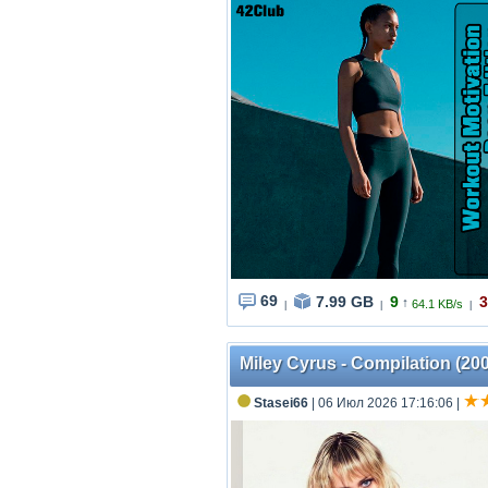
69
7.99 GB
9
3
↑
64.1 KB/s
|
|
|
Miley Cyrus - Compilation (2
Stasei66
| 06 Июл 2026 17:16:06
|