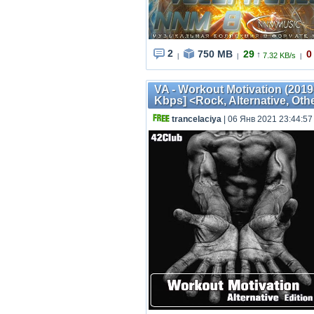
2
750 MB
29
0
↑
7.32 KB/s
|
|
|
VA - Workout Motivation (2019
Kbps] <Rock, Alternative, Ot
trancelaciya
| 06 Янв 2021 23:44:57