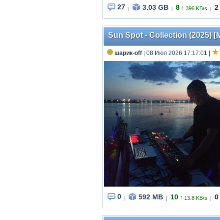
27
3.03 GB
8
2
↑
396 KB/s
|
|
|
Sun Spot - Collection (2025) 
шарик-off
| 08 Июл 2026 17:17:01
|
0
592 MB
10
0
↑
13.8 KB/s
|
|
|