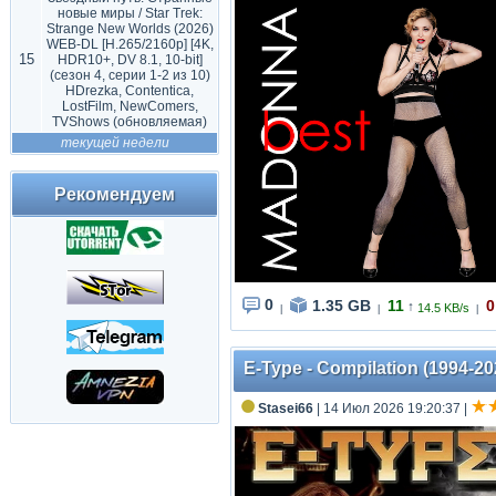
новые миры / Star Trek:
Strange New Worlds (2026)
WEB-DL [H.265/2160p] [4K,
15
HDR10+, DV 8.1, 10-bit]
(сезон 4, серии 1-2 из 10)
HDrezka, Contentica,
LostFilm, NewComers,
TVShows (обновляемая)
текущей недели
Рекомендуем
0
1.35 GB
11
0
↑
14.5 KB/s
|
|
|
E-Type - Compilation (1994-2
Stasei66
| 14 Июл 2026 19:20:37
|