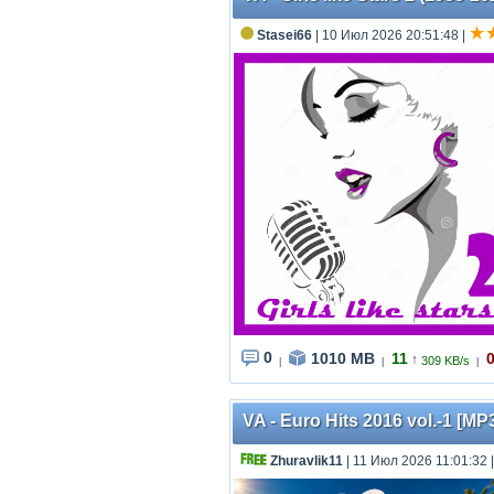
Stasei66
| 10 Июл 2026 20:51:48
|
0
1010 MB
11
↑
309 KB/s
|
|
|
VA - Euro Hits 2016 vol.-1 [M
Zhuravlik11
| 11 Июл 2026 11:01:32