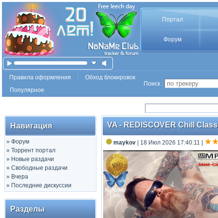
Портал
Форум
Правила оформления
Обход блокировок
Поиск :
Популярное
VA - REDISCOVER Chill Class
Навигация
»
Форум
maykov
| 18 Июл 2026 17:40:11
|
»
Торрент портал
»
Новые раздачи
»
Свободные раздачи
»
Вчера
»
Последние дискуссии
Разделы