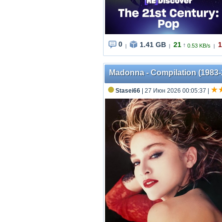
0
1.41 GB
21
1
↑
0.53 KB/s
|
|
|
Madonna - Compilation (1983
Stasei66
| 27 Июн 2026 00:05:37
|