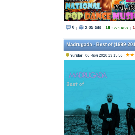
0
2.05 GB
16
1
↑
27.9 KB/s
|
|
|
Madrugada - Best of (1999-20
Yuridar
| 06 Июл 2026 13:15:56
|