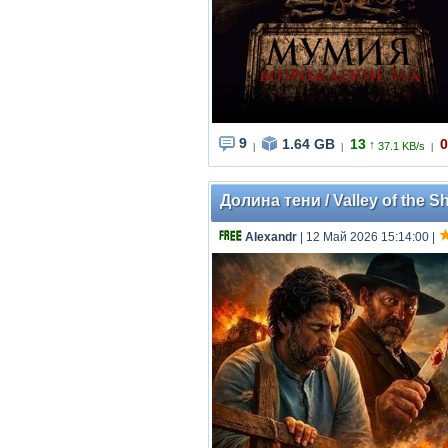
9
1.64 GB
13
0
↑
37.1 KB/s
|
|
|
Долина тени / Valley of the 
Аlехаndr
| 12 Май 2026 15:14:00
|