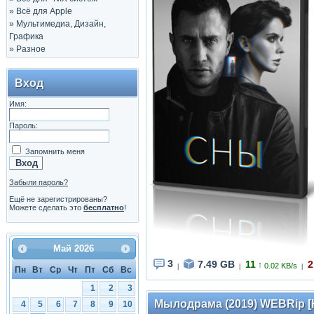
»
Всё для Apple
»
Мультимедиа, Дизайн,
Графика
»
Разное
Вход
Имя:
Пароль:
Запомнить меня
Забыли пароль?
Ещё не зарегистрированы?
Можете сделать это
бесплатно
!
Май
2026
3
7.49 GB
11
2
↑
0.02 KB/s
|
|
|
Пн
Вт
Ср
Чт
Пт
Сб
Вс
1
2
3
Мылодрама (2019) WEBRip [H.
4
5
6
7
8
9
10