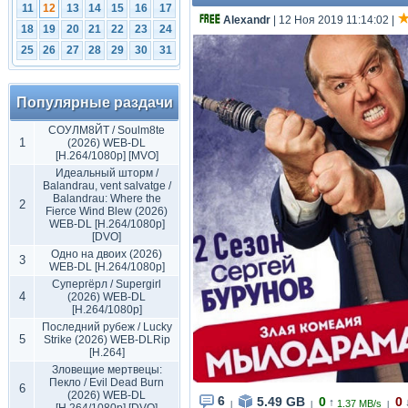
11
12
13
14
15
16
17
Аlехаndr
| 12 Ноя 2019 11:14:02
|
18
19
20
21
22
23
24
25
26
27
28
29
30
31
Популярные раздачи
СОУЛМ8ЙТ / Soulm8te
1
(2026) WEB-DL
[H.264/1080p] [MVO]
Идеальный шторм /
Balandrau, vent salvatge /
Balandrau: Where the
2
Fierce Wind Blew (2026)
WEB-DL [H.264/1080p]
[DVO]
Одно на двоих (2026)
3
WEB-DL [H.264/1080p]
Супергёрл / Supergirl
4
(2026) WEB-DL
[H.264/1080p]
Последний рубеж / Lucky
5
Strike (2026) WEB-DLRip
[H.264]
Зловещие мертвецы:
Пекло / Evil Dead Burn
6
(2026) WEB-DL
6
5.49 GB
0
0
↑
1.37 MB/s
|
|
|