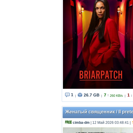
1
26.7 GB
7
1
↑
↓
260 KB/s
|
|
|
Женатый священник / Il prete
cimba-dm
| 12 Май 2026 03:48:41
|