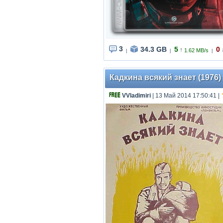
3
34.3 GB
5
0
↑
1.62 MB/s
|
|
|
Кадкина всякий знает (1976)
VVladimiri
| 13 Май 2014 17:50:41
|