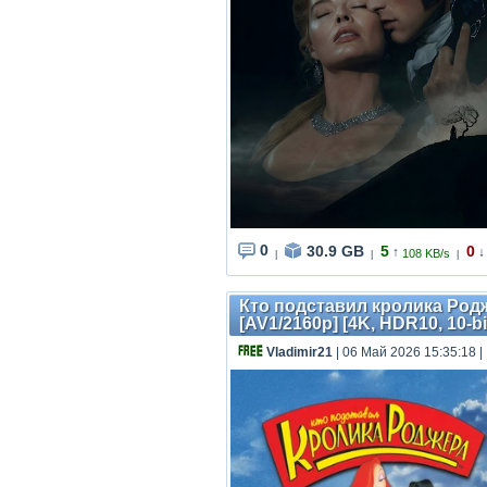
0
30.9 GB
5
0
↑
↓
108 KB/s
|
|
|
Кто подставил кролика Родж
[AV1/2160p] [4K, HDR10, 10-bi
Vladimir21
| 06 Май 2026 15:35:18
|