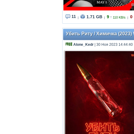
11
1.71 GB
9
0
↑
110 KB/s
|
|
|
Убить Риту / Химичка (2023) 
Alone_Kedr
| 30 Ноя 2023 14:44:40