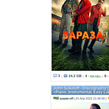
3
24.2 GB
4
0
↑
↓
856 KB/s
|
|
|
John Sokoloff - Discography 
<Piano, Instrumental, Easy Li
шарик-off
| 24 Апр 2022 21:46:30
|