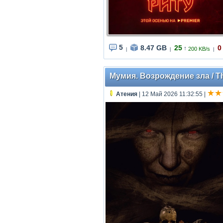
5
8.47 GB
25
0
↑
200 KB/s
|
|
|
Мумия. Возрождение зла / Th
Атения
| 12 Май 2026 11:32:55
|