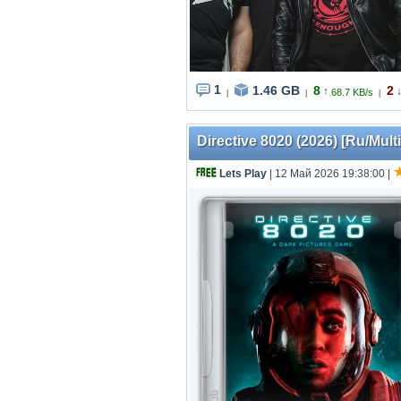
1
1.46 GB
8
2
↑
68.7 KB/s
|
|
|
Directive 8020 (2026) [Ru/Mult
Lets Play
| 12 Май 2026 19:38:00
|