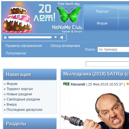
Портал
Форум
Правила оформления
Обход блокировок
Поиск :
Популярное
Мылодрама (2019) SATRip (се
Навигация
»
Форум
Аlехаndr
| 25 Фев 2019 16:55:37
|
»
Торрент портал
»
Новые раздачи
»
Свободные раздачи
»
Вчера
»
Последние дискуссии
Разделы