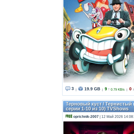
3
19.9 GB
9
0
↑
0.79 KB/s
|
|
|
Терновый куст / Тернистый пу
серии 1-10 из 10) TVShows
oprichnik-2007
| 12 Май 2026 14:08