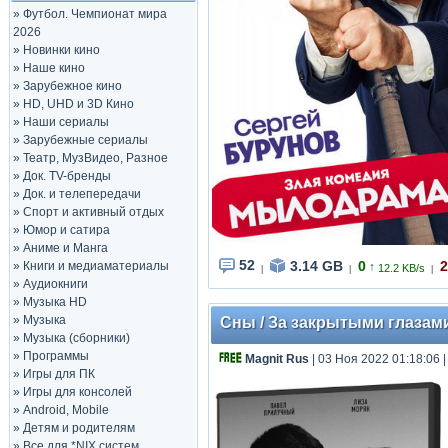
»
Футбол. Чемпионат мира
2026
»
Новинки кино
»
Наше кино
»
Зарубежное кино
»
HD, UHD и 3D Кино
»
Наши сериалы
»
Зарубежные сериалы
»
Театр, МузВидео, Разное
»
Док. TV-бренды
»
Док. и телепередачи
»
Спорт и активный отдых
»
Юмор и сатира
»
Аниме и Манга
52
3.14 GB
0
2
»
Книги и медиаматериалы
↑
12.2 KB/s
|
|
|
»
Аудиокниги
»
Музыка HD
»
Музыка
Сны / За закрытыми глазами (
»
Музыка (сборники)
»
Программы
Magnit Rus
| 03 Ноя 2022 01:18:06
»
Игры для ПК
»
Игры для консолей
»
Android, Mobile
»
Детям и родителям
»
Все для *NIX систем