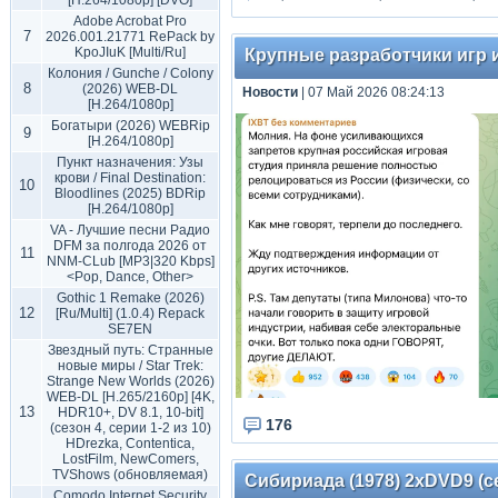
[H.264/1080p] [DVO]
Adobe Acrobat Pro
7
2026.001.21771 RePack by
KpoJIuK [Multi/Ru]
Крупные разработчики игр и
Колония / Gunche / Colony
8
(2026) WEB-DL
Новости
| 07 Май 2026 08:24:13
[H.264/1080p]
Богатыри (2026) WEBRip
9
[H.264/1080p]
Пункт назначения: Узы
крови / Final Destination:
10
Bloodlines (2025) BDRip
[H.264/1080p]
VA - Лучшие песни Радио
DFM за полгода 2026 от
11
NNM-CLub [MP3|320 Kbps]
<Pop, Dance, Other>
Gothic 1 Remake (2026)
12
[Ru/Multi] (1.0.4) Repack
SE7EN
Звездный путь: Странные
новые миры / Star Trek:
Strange New Worlds (2026)
WEB-DL [H.265/2160p] [4K,
13
HDR10+, DV 8.1, 10-bit]
176
(сезон 4, серии 1-2 из 10)
HDrezka, Contentica,
LostFilm, NewComers,
TVShows (обновляемая)
Сибириада (1978) 2хDVD9 (се
Comodo Internet Security