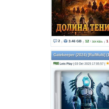
2
3.46 GB
12
1
↑
304 KB/s
|
|
|
Gatekeeper (2024) [Ru/Multi] (
Lets Play
| 03 Окт 2025 17:05:57
|