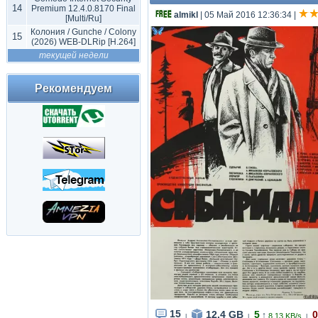
14
Premium 12.4.0.8170 Final
almikl
| 05 Май 2016 12:36:34
|
[Multi/Ru]
Колония / Gunche / Colony
15
(2026) WEB-DLRip [H.264]
текущей недели
Рекомендуем
15
12.4 GB
5
0
↑
8.13 KB/s
|
|
|