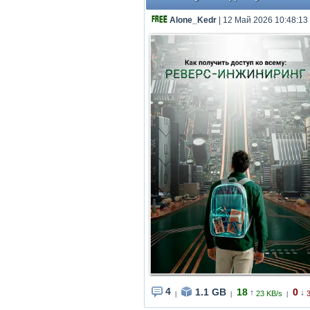
Alone_Kedr
| 12 Май 2026 10:48:13
4
1.1 GB
18
0
↑
↓
23 KB/s
|
|
|