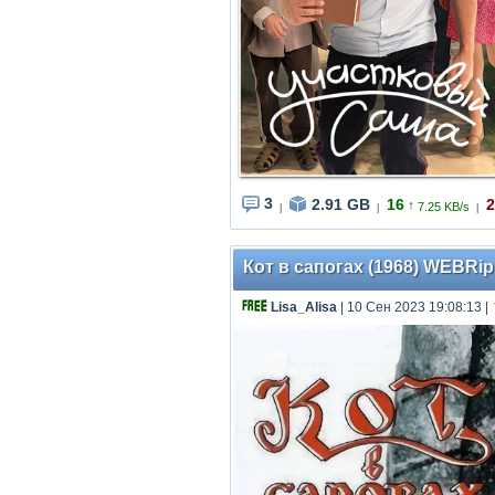
3
2.91 GB
16
2
↑
7.25 KB/s
|
|
|
Кот в сапогах (1968) WEBRip
Lisa_Alisa
| 10 Сен 2023 19:08:13
|