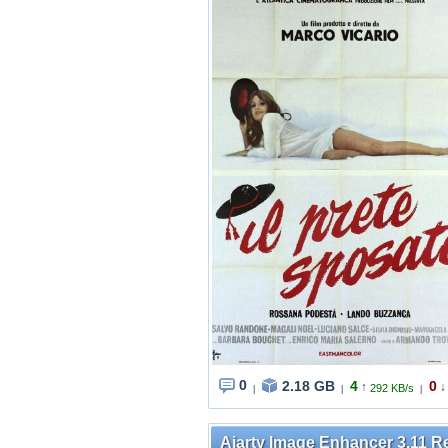
0
2.18 GB
4
0
↑
↓
292 KB/s
|
|
|
Aiarty Image Enhancer 3.11 R