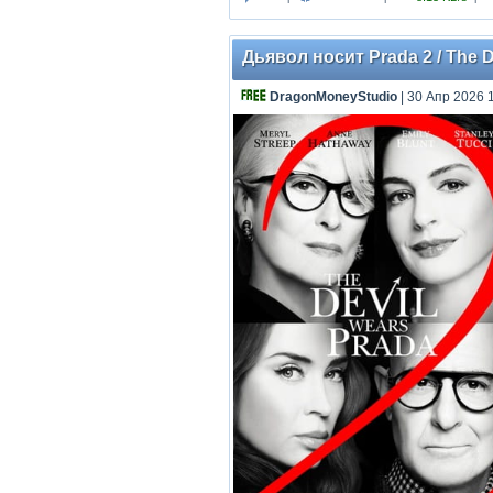
Дьявол носит Prada 2 / The De
DragonMoneyStudio
| 30 Апр 2026 