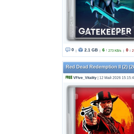
0
2.1 GB
6
0
↑
↓
273 KB/s
2
|
|
|
Red Dead Redemption II (2) (20
VFive_Vitality
| 12 Май 2026 15:15: