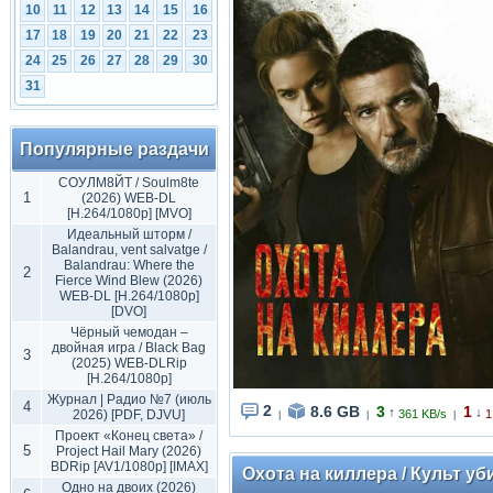
10
11
12
13
14
15
16
17
18
19
20
21
22
23
24
25
26
27
28
29
30
31
Популярные раздачи
СОУЛМ8ЙТ / Soulm8te
1
(2026) WEB-DL
[H.264/1080p] [MVO]
Идеальный шторм /
Balandrau, vent salvatge /
Balandrau: Where the
2
Fierce Wind Blew (2026)
WEB-DL [H.264/1080p]
[DVO]
Чёрный чемодан –
двойная игра / Black Bag
3
(2025) WEB-DLRip
[H.264/1080p]
Журнал | Радио №7 (июль
4
2
8.6 GB
3
1
↑
↓
2026) [PDF, DJVU]
361 KB/s
1
|
|
|
Проект «Конец света» /
5
Project Hail Mary (2026)
BDRip [AV1/1080p] [IMAX]
Охота на киллера / Культ убий
Одно на двоих (2026)