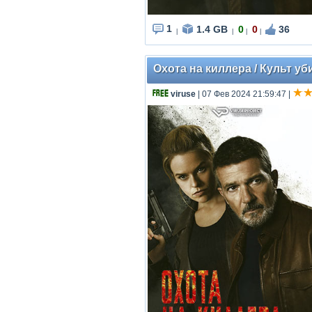
1
1.4 GB
0
0
36
|
|
|
|
Охота на киллера / Культ уби
viruse
| 07 Фев 2024 21:59:47
|