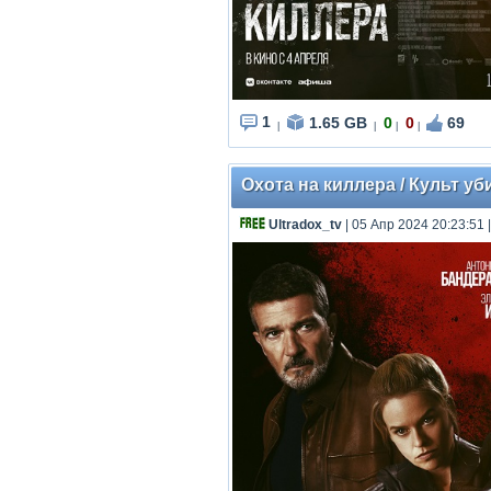
1
1.65 GB
0
0
69
|
|
|
|
Охота на киллера / Культ убий
Ultradox_tv
| 05 Апр 2024 20:23:51