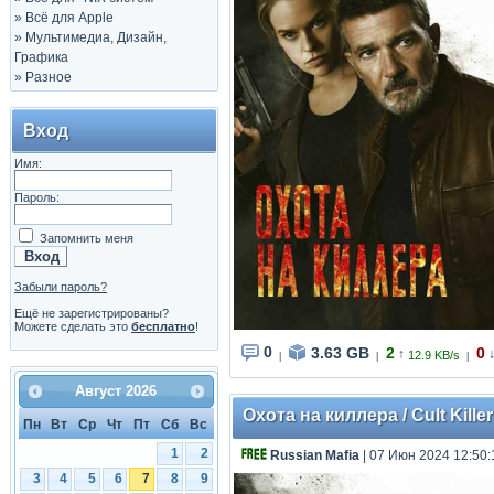
»
Всё для Apple
»
Мультимедиа, Дизайн,
Графика
»
Разное
Вход
Имя:
Пароль:
Запомнить меня
Забыли пароль?
Ещё не зарегистрированы?
Можете сделать это
бесплатно
!
0
3.63 GB
2
0
↑
12.9 KB/s
|
|
|
Август
2026
Охота на киллера / Cult Kille
Пн
Вт
Ср
Чт
Пт
Сб
Вс
1
2
Russian Mafia
| 07 Июн 2024 12:50:
3
4
5
6
7
8
9