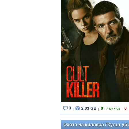
3
2.03 GB
0
0
↑
8.59 KB/s
|
|
|
|
Охота на киллера / Культ убий