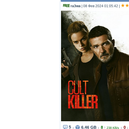
ra3wa
| 08 Фев 2024 01:05:42
|
5
6.46 GB
8
0
↑
↓
238 KB/s
|
|
|