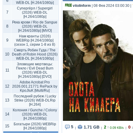
6
WEB-DL [H.264/1080p]
vitolinform
| 08 Фев 2024 03:00:30
|
Супергёрл / Supergirl
7
(2026) WEB-DL
[H.264/1080p]
Река крови / Rio de Sangue
8
(2026) WEB-DL
[H.264/1080p] [MVO]
Нам кранты (2026)
9
WEBRip [H.264/1080p]
(сезон 1, серии 1-8 из 8)
Смерть Робин Гуда / The
10
Death of Robin Hood (2026)
WEB-DL [H.264/1080p]
Зловещие мертвецы:
Пекло / Evil Dead Burn
11
(2026) WEB-DL
[H.264/1080p] [DVO]
Adobe Acrobat Pro
12
2026.001.21771 RePack by
KpoJIuK [Multi/Ru]
Последний рубеж / Lucky
13
Strike (2026) WEB-DLRip
[H.264]
Колония / Gunche / Colony
14
(2026) WEB-DL
[H.264/1080p]
Богатыри (2026) WEBRip
15
5
1.71 GB
2
0
↑
0.09 KB/s
[H.264/1080p]
|
|
|