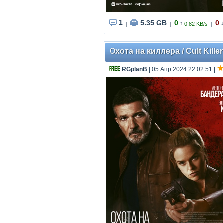
1
5.35 GB
0
0
↑
0.82 KB/s
|
|
|
Охота на киллера / Cult Kille
RGplanB
| 05 Апр 2024 22:02:51
|