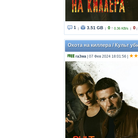
1
3.51 GB
0
0
↑
0.36 KB/s
|
|
|
|
Охота на киллера / Культ уби
ra3wa
| 07 Фев 2024 18:01:56
|