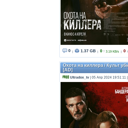
0
1.37 GB
0
0
↑
3.19 KB/s
|
|
|
Охота на киллера / Культ убий
[AD]
Ultradox_tv
| 05 Апр 2024 19:51:11