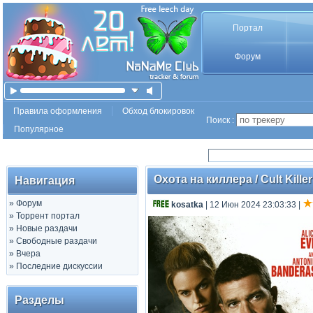
Портал
Форум
Правила оформления
Обход блокировок
Поиск :
Популярное
Охота на киллера / Cult Kill
Навигация
»
Форум
kosatka
| 12 Июн 2024 23:03:33
|
»
Торрент портал
»
Новые раздачи
»
Свободные раздачи
»
Вчера
»
Последние дискуссии
Разделы