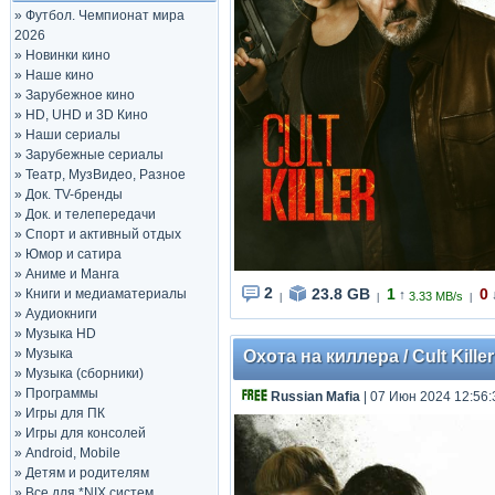
»
Футбол. Чемпионат мира
2026
»
Новинки кино
»
Наше кино
»
Зарубежное кино
»
HD, UHD и 3D Кино
»
Наши сериалы
»
Зарубежные сериалы
»
Театр, МузВидео, Разное
»
Док. TV-бренды
»
Док. и телепередачи
»
Спорт и активный отдых
»
Юмор и сатира
»
Аниме и Манга
2
23.8 GB
1
0
»
Книги и медиаматериалы
↑
3.33 MB/s
|
|
|
»
Аудиокниги
»
Музыка HD
»
Музыка
Охота на киллера / Cult Kille
»
Музыка (сборники)
»
Программы
Russian Mafia
| 07 Июн 2024 12:56:
»
Игры для ПК
»
Игры для консолей
»
Android, Mobile
»
Детям и родителям
»
Все для *NIX систем