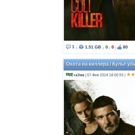
1
1.51 GB
0
0
80
|
|
|
|
Охота на киллера / Культ убий
ra3wa
| 07 Фев 2024 18:00:55
|