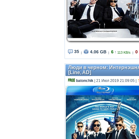
35
4.06 GB
6
0
↑
113 KB/s
|
|
|
Люди в черном: Интернэшнл / 
[Line, AD]
batonchik
| 21 Июл 2019 21:09:05
|