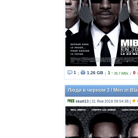
1
1.26 GB
1
0
↑
26.7 KB/s
|
|
|
Люди в черном 3 / Men in Bla
skatt13
| 31 Янв 2018 09:54:36
|