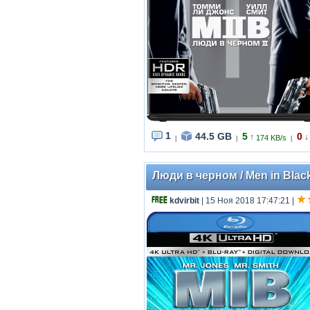
1
44.5 GB
5
0
↑
↓
174 KB/s
|
|
|
Люди в черном / Men in Black
kdvirbit
| 15 Ноя 2018 17:47:21
|