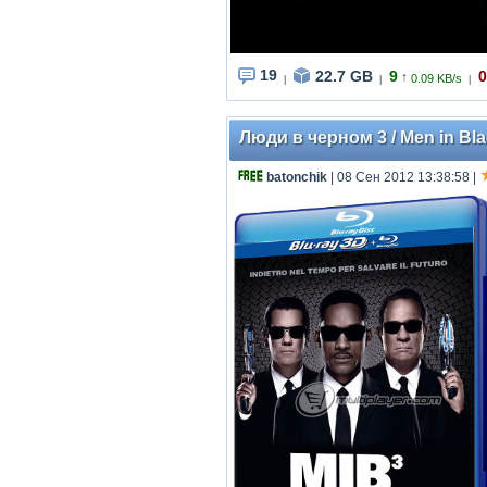
19
22.7 GB
9
0
↑
0.09 KB/s
|
|
|
Люди в черном 3 / Men in Blac
batonchik
| 08 Сен 2012 13:38:58
|