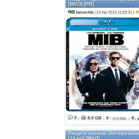
[MVO] [PR]
batonchik
| 23 Авг 2019 11:05:31
|
3
8.9 GB
0
0
↑
15.9 KB/s
|
|
|
|
Люди в черном: Интернэшнл /
[10-bit] [MVO]