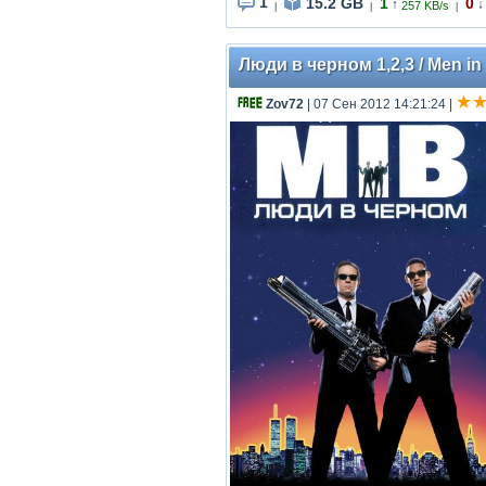
1
15.2 GB
1
0
↑
↓
257 KB/s
|
|
|
Люди в черном 1,2,3 / Men in B
Zov72
| 07 Сен 2012 14:21:24
|