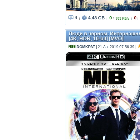
4
4.48 GB
0
0
↑
763 KB/s
|
|
|
|
Люди в черном: Интернэшнл / 
[4K, HDR, 10-bit] [MVO]
DOMKPAT
| 21 Авг 2019 07:56:39
|