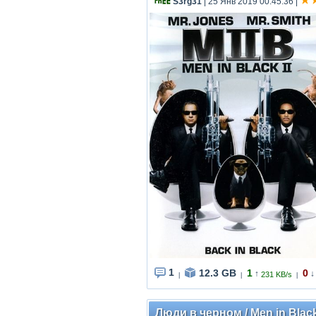
S3rg31
| 25 Янв 2019 00:45:36
|
1
12.3 GB
1
0
↑
↓
231 KB/s
|
|
|
Люди в черном / Men in Black