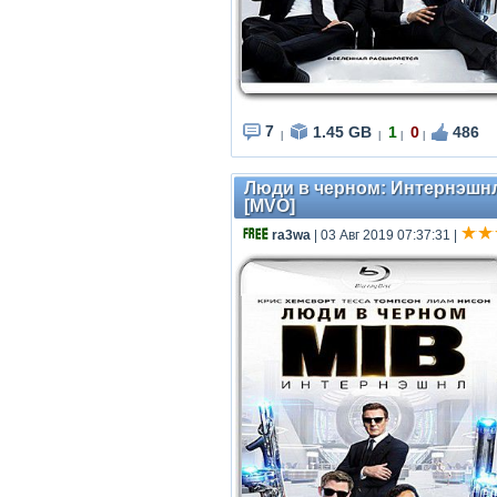
7
1.45 GB
1
0
486
|
|
|
|
Люди в черном: Интернэшнл /
[MVO]
ra3wa
| 03 Авг 2019 07:37:31
|