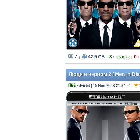
7
42.9 GB
3
0
↑
↓
159 KB/s
|
|
|
Люди в черном 2 / Men in Bla
kdvirbit
| 15 Ноя 2018 21:34:01
|