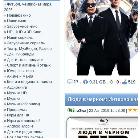
»
Футбол. Чемпионат мира
2026
»
Новинки кино
»
Наше кино
»
Зарубежное кино
»
HD, UHD и 3D Кино
»
Наши сериалы
»
Зарубежные сериалы
»
Театр, МузВидео, Разное
»
Док. TV-бренды
»
Док. и телепередачи
»
Спорт и активный отдых
»
Юмор и сатира
»
Аниме и Манга
17
9.31 GB
0
0
519
»
Книги и медиаматериалы
|
|
|
|
»
Аудиокниги
»
Музыка HD
»
Музыка
Люди в черном: Интернэшнл /
»
Музыка (сборники)
»
Программы
ra3wa
| 23 Авг 2019 15:53:08
|
»
Игры для ПК
»
Игры для консолей
»
Android, Mobile
»
Детям и родителям
»
Все для *NIX систем