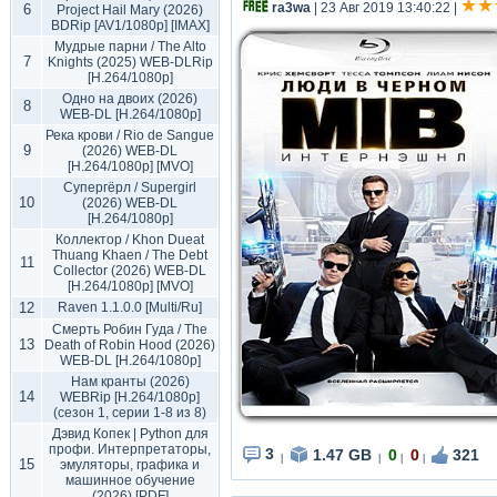
ra3wa
| 23 Авг 2019 13:40:22
|
6
Project Hail Mary (2026)
BDRip [AV1/1080p] [IMAX]
Мудрые парни / The Alto
7
Knights (2025) WEB-DLRip
[H.264/1080p]
Одно на двоих (2026)
8
WEB-DL [H.264/1080p]
Река крови / Rio de Sangue
9
(2026) WEB-DL
[H.264/1080p] [MVO]
Супергёрл / Supergirl
10
(2026) WEB-DL
[H.264/1080p]
Коллектор / Khon Dueat
Thuang Khaen / The Debt
11
Collector (2026) WEB-DL
[H.264/1080p] [MVO]
12
Raven 1.1.0.0 [Multi/Ru]
Смерть Робин Гуда / The
13
Death of Robin Hood (2026)
WEB-DL [H.264/1080p]
Нам кранты (2026)
14
WEBRip [H.264/1080p]
(сезон 1, серии 1-8 из 8)
Дэвид Копек | Python для
профи. Интерпретаторы,
3
1.47 GB
0
0
321
|
|
|
|
15
эмуляторы, графика и
машинное обучение
(2026) [PDF]