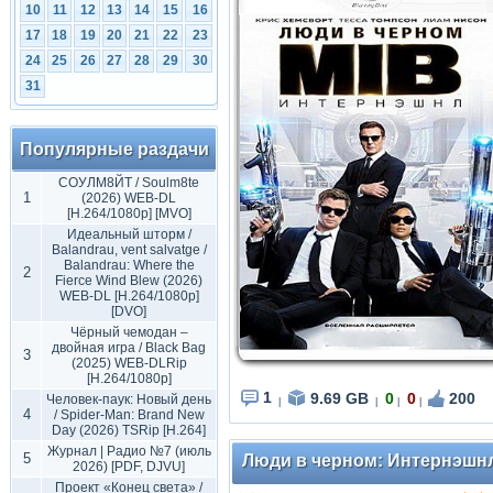
10
11
12
13
14
15
16
17
18
19
20
21
22
23
24
25
26
27
28
29
30
31
Популярные раздачи
СОУЛМ8ЙТ / Soulm8te
1
(2026) WEB-DL
[H.264/1080p] [MVO]
Идеальный шторм /
Balandrau, vent salvatge /
Balandrau: Where the
2
Fierce Wind Blew (2026)
WEB-DL [H.264/1080p]
[DVO]
Чёрный чемодан –
двойная игра / Black Bag
3
(2025) WEB-DLRip
[H.264/1080p]
1
9.69 GB
0
0
200
Человек-паук: Новый день
|
|
|
|
4
/ Spider-Man: Brand New
Day (2026) TSRip [H.264]
Журнал | Радио №7 (июль
5
Люди в черном: Интернэшнл / 
2026) [PDF, DJVU]
Проект «Конец света» /