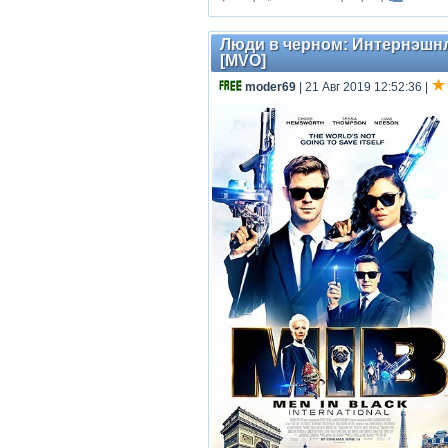
Люди в черном: Интернэшнл /
[MVO]
moder69
| 21 Авг 2019 12:52:36
|