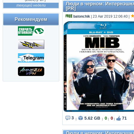
Люди в черном: Интернэшнл / 
текущей недели
[PR]
batonchik
| 23 Авг 2019 12:06:40
|
Рекомендуем
3
5.62 GB
0
0
71
|
|
|
|
Люди в черном: Интернэшнл / 