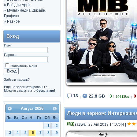
»
Всё для Apple
»
Мультимедиа, Дизайн,
Графика
»
Разное
Вход
Имя:
Пароль:
Запомнить меня
Забыли пароль?
Ещё не зарегистрированы?
Можете сделать это
бесплатно
!
13
22.8 GB
3
0
↑
194 KB/s
|
|
|
Август
2026
Люди в черном: Интернэшнл / 
Пн
Вт
Ср
Чт
Пт
Сб
Вс
ra3wa
| 23 Авг 2019 14:07:44
|
1
2
3
4
5
6
7
8
9