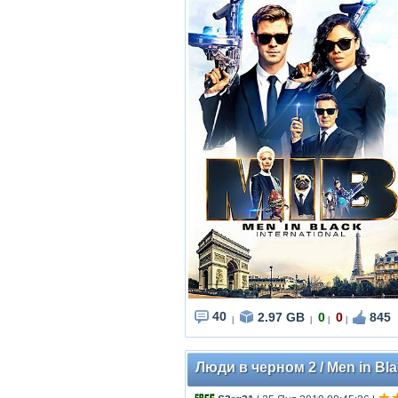
40
2.97 GB
0
0
845
|
|
|
|
Люди в черном 2 / Men in Blac