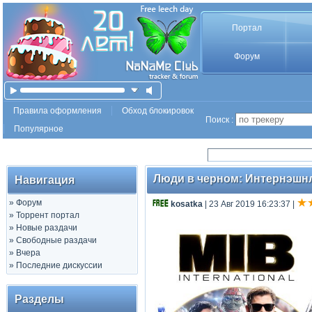
Портал
Форум
Правила оформления
Обход блокировок
Поиск :
Популярное
Люди в черном: Интернэшнл / 
Навигация
»
Форум
kosatka
| 23 Авг 2019 16:23:37
|
»
Торрент портал
»
Новые раздачи
»
Свободные раздачи
»
Вчера
»
Последние дискуссии
Разделы