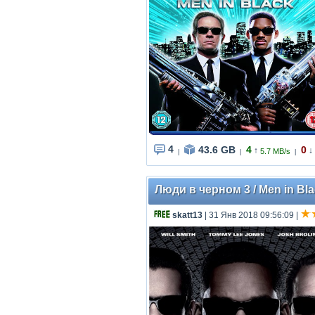
4
43.6 GB
4
0
↑
↓
5.7 MB/s
|
|
|
Люди в черном 3 / Men in Bla
skatt13
| 31 Янв 2018 09:56:09
|