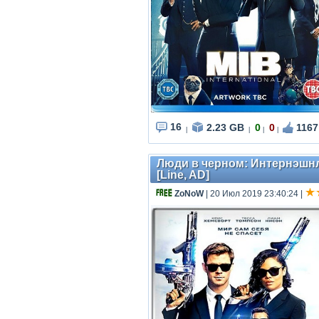
16
2.23 GB
0
0
1167
|
|
|
|
Люди в черном: Интернэшнл /
[Line, AD]
ZoNoW
| 20 Июл 2019 23:40:24
|