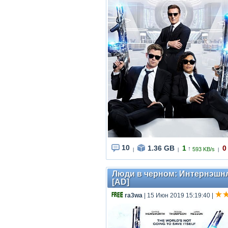
10
1.36 GB
1
0
↑
593 KB/s
|
|
|
Люди в черном: Интернэшнл / 
[AD]
ra3wa
| 15 Июн 2019 15:19:40
|