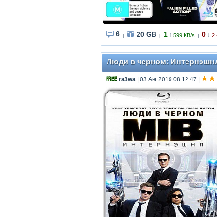
6
20 GB
1
0
↑
↓
599 KB/s
2.
|
|
|
Люди в черном: Интернэшнл /
ra3wa
| 03 Авг 2019 08:12:47
|