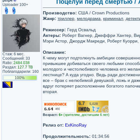
psfp4
®
Поцелуй перед смертью / A 
Uploader 100+
Производство:
США / Crown Productions
Жанр:
триллер
,
мелодрама
,
криминал
,
детект
Режиссер:
Герд Освальд
Актеры:
Роберт Вагнер, Джеффри Хантер, Вир
Мэри Астор, Джордж Макреди, Роберт Куорри,
Описание:
Стаж: 6 мес.
К чему могут подтолкнуть амбиции совершенн
Сообщений: 33
Ratio:
2484.038
привыкшее добиваться своего любыми способ
Раздал:
127.7 TB
молодого и честолюбивого человека его жела
Поблагодарили: 160
лестнице? А куда угодно. Ведь ради достижени
100%
все – брак с нелюбимой девушкой, ложь и даж
вдруг потеряет расположение богатого папочки
вторая.
6.7
5,028
/10
Возраст:
6+
(зрителям, достигшим 6 лет)
Релиз от:
ExKinoRay
Продолжительность:
01:34:56