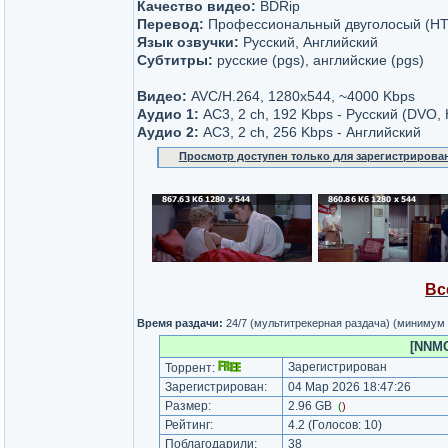
Качество видео:
BDRip
Перевод:
Профессиональный двуголосый (НТ
Язык озвучки:
Русский, Английский
Субтитры:
русские (pgs), английские (pgs)
Видео:
AVC/H.264, 1280x544, ~4000 Kbps
Аудио 1:
AC3, 2 ch, 192 Kbps - Русский (DVO,
Аудио 2:
AC3, 2 ch, 256 Kbps - Английский
Просмотр доступен только для зарегистрирова
Вс
Время раздачи:
24/7 (мультитрекерная раздача) (минимум
[NNMCl
Зарегистрирован
Торрент:
Зарегистрирован:
04 Мар 2026 18:47:26
Размер:
2.96 GB
(
)
Рейтинг:
4.2
(Голосов:
10
)
Поблагодарили:
38