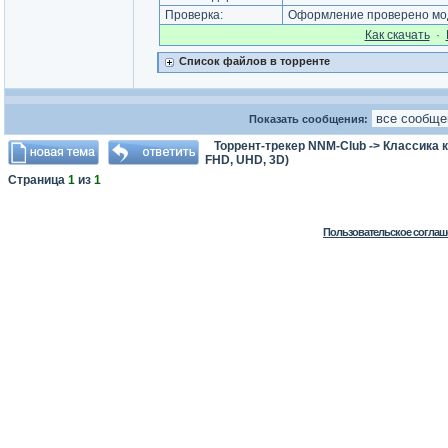
Проверка:
Оформление проверено мод
Как cкачать
·
Список файлов в торренте
Показать сообщения:
Торрент-трекер NNM-Club
->
Классика 
FHD, UHD, 3D)
Страница
1
из
1
Пользовательское соглаш