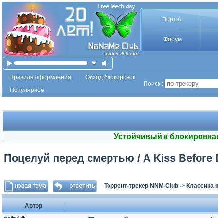
Портал
Форум
Правила оформления
Обход блокировок
Поиск :
Популярное
Устойчивый к блокировка
Поцелуй перед смертью / A Kiss Before D
Торрент-трекер NNM-Club
->
Классика 
Автор