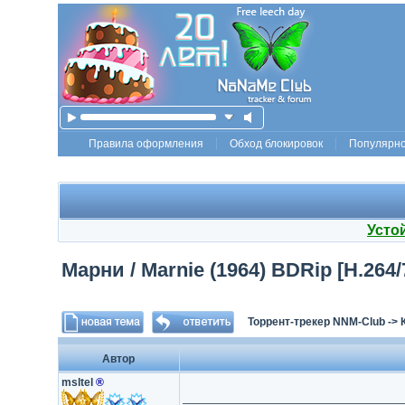
Правила оформления
Обход блокировок
Популярн
Усто
Марни / Marnie (1964) BDRip [H.264/
Торрент-трекер NNM-Club
->
Автор
msltel
®