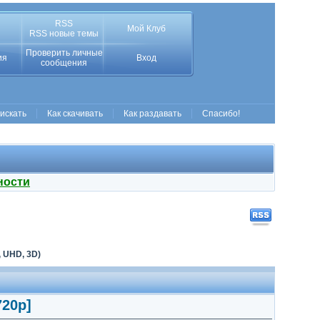
RSS
Мой Клуб
RSS новые темы
Проверить личные
ия
Вход
сообщения
 искать
Как скачивать
Как раздавать
Спасибо!
ности
 UHD, 3D)
720p]