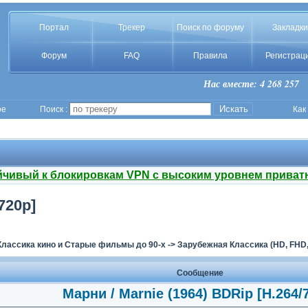
Портал
Трекер
Поиск по форуму
Закладки
Форум
FAQ
Правила
Регистрац
Нас вместе: 4 268 257
ое
Поиск :
Как
йчивый к блокировкам VPN с высоким уровнем приват
720p]
Классика кино и Старые фильмы до 90-х
->
Зарубежная Классика (HD, FHD,
Сообщение
Марни / Marnie (1964) BDRip [H.264/