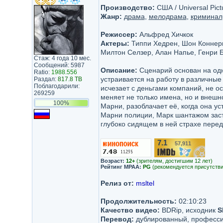
Производство:
США / Universal Pict
Жанр:
драма
,
мелодрама
,
криминал
Режиссер:
Альфред Хичкок
Актеры:
Типпи Хедрен, Шон Коннери,
Милтон Селзер, Алан Напье, Генри 
Стаж: 4 года 10 мес.
Сообщений: 5987
Описание:
Сценарий основан на одн
Ratio:
1988.556
устраивается на работу в различны
Раздал:
817.8 TB
Поблагодарили:
исчезает с деньгами компаний, не ос
269259
меняет не только имена, но и внешн
100%
Марни, разоблачает её, когда она ус
Марни полиции, Марк шантажом заста
глубоко сидящем в ней страхе пере
7.1
57,911
/10
Возраст:
12+
(зрителям, достигшим 12 лет)
Рейтинг MPAA:
PG
(рекомендуется присутстви
Релиз от:
msltel
Продолжительность:
02:10:23
Качество видео:
BDRip, исходник
S
Перевод:
дублированный, профессио