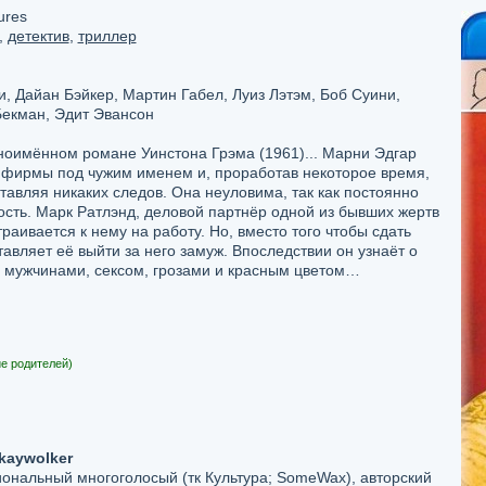
ures
,
детектив
,
триллер
 Дайан Бэйкер, Мартин Габел, Луиз Лэтэм, Боб Суини,
Бекман, Эдит Эвансон
оимённом романе Уинстона Грэма (1961)... Марни Эдгар
е фирмы под чужим именем и, проработав некоторое время,
тавляя никаких следов. Она неуловима, так как постоянно
ость. Марк Ратлэнд, деловой партнёр одной из бывших жертв
траивается к нему на работу. Но, вместо того чтобы сдать
вляет её выйти за него замуж. Впоследствии он узнаёт о
д мужчинами, сексом, грозами и красным цветом…
е родителей)
kaywolker
нальный многоголосый (тк Культура; SomeWax), авторский