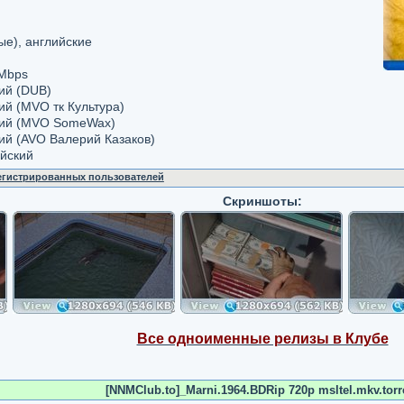
ые), английские
 Mbps
кий (DUB)
кий (MVO тк Культура)
ский (MVO SomeWax)
кий (AVO Валерий Казаков)
ийский
регистрированных пользователей
Скриншоты:
Все одноименные релизы в Клубе
[NNMClub.to]_Marni.1964.BDRip 720p msltel.mkv.torr