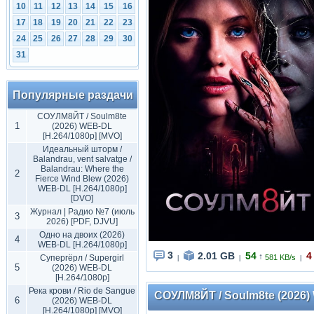
10
11
12
13
14
15
16
17
18
19
20
21
22
23
24
25
26
27
28
29
30
31
Популярные раздачи
СОУЛМ8ЙТ / Soulm8te
1
(2026) WEB-DL
[H.264/1080p] [MVO]
Идеальный шторм /
Balandrau, vent salvatge /
Balandrau: Where the
2
Fierce Wind Blew (2026)
WEB-DL [H.264/1080p]
[DVO]
Журнал | Радио №7 (июль
3
2026) [PDF, DJVU]
Одно на двоих (2026)
4
WEB-DL [H.264/1080p]
3
2.01 GB
54
4
↑
Супергёрл / Supergirl
581 KB/s
|
|
|
5
(2026) WEB-DL
[H.264/1080p]
Река крови / Rio de Sangue
СОУЛМ8ЙТ / Soulm8te (2026) W
6
(2026) WEB-DL
[H.264/1080p] [MVO]