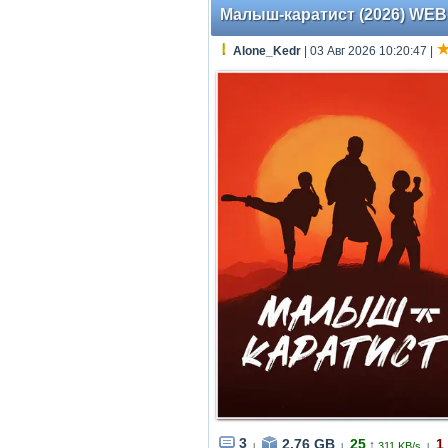
Малыш-каратист (2026) WEBR
Alone_Kedr
| 03 Авг 2026 10:20:47
|
3
2.76 GB
25
1
↑
311 KB/s
|
|
|