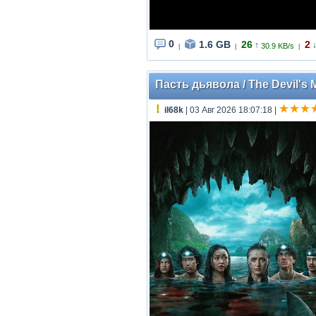
0
1.6 GB
26
2
↑
30.9 KB/s
|
|
|
Пасть дьявола / The Devil's 
il68k
| 03 Авг 2026 18:07:18
|