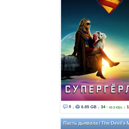
0
6.85 GB
34
1
↑
49.9 KB/s
|
|
|
Пасть дьявола / The Devil's 