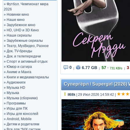
»
Футбол. Чемпионат мира
2026
»
Новинки кино
»
Наше кино
»
Зарубежное кино
»
HD, UHD и 3D Кино
»
Наши сериалы
»
Зарубежные сериалы
»
Театр, МузВидео, Разное
»
Док. TV-бренды
»
Док. и телепередачи
»
Спорт и активный отдых
»
Юмор и сатира
0
6.77 GB
57
3
↑
731 KB/s
|
|
|
»
Аниме и Манга
»
Книги и медиаматериалы
»
Аудиокниги
Супергёрл / Supergirl (2026)
»
Музыка HD
»
Музыка
il68k
| 29 Июл 2026 14:59:42
|
»
Музыка (сборники)
»
Программы
»
Игры для ПК
»
Игры для консолей
»
Android, Mobile
»
Детям и родителям
»
Все для *NIX систем