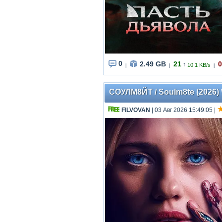
0
2.49 GB
21
0
↑
10.1 KB/s
|
|
|
СОУЛМ8ЙТ / Soulm8te (2026)
FILVOVAN
| 03 Авг 2026 15:49:05
|