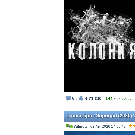
8
4.71 GB
144
↑
2.19 MB/s
|
|
|
Супергёрл / Supergirl (2026)
Wilmots
| 03 Авг 2026 14:59:42
|