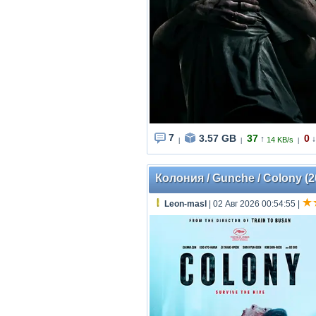
7
3.57 GB
37
0
↑
↓
14 KB/s
|
|
|
Колония / Gunche / Colony (
Leon-masl
| 02 Авг 2026 00:54:55
|