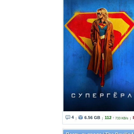
4
6.56 GB
112
↑
733 KB/s
|
|
|