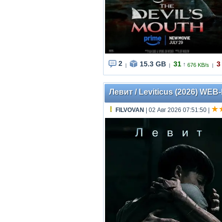
2
15.3 GB
31
3
↑
676 KB/s
|
|
|
Левит / Leviticus (2026) WEB
FILVOVAN
| 02 Авг 2026 07:51:50
|