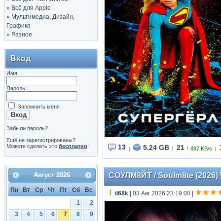
»
Всё для Apple
»
Мультимедиа, Дизайн,
Графика
»
Разное
Вход
Имя:
Пароль:
Запомнить меня
Забыли пароль?
Ещё не зарегистрированы?
Можете сделать это
бесплатно
!
13
5.24 GB
21
↑
887 KB/s
|
|
|
СОУЛМ8ЙТ / Soulm8te (2026) 
Август
2026
Пн
Вт
Ср
Чт
Пт
Сб
Вс
il68k
| 03 Авг 2026 23:19:00
|
1
2
3
4
5
6
7
8
9