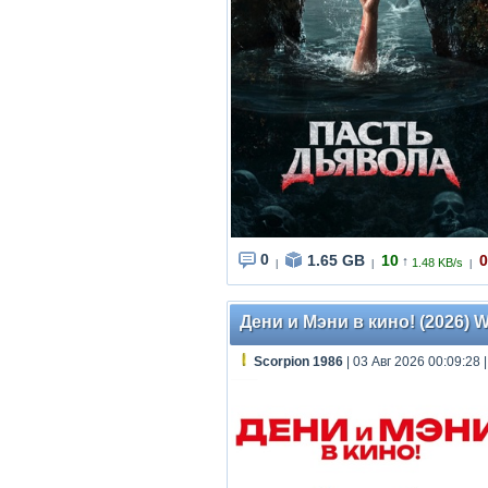
0
1.65 GB
10
0
↑
1.48 KB/s
|
|
|
Дени и Мэни в кино! (2026) 
Scorpion 1986
| 03 Авг 2026 00:09:28