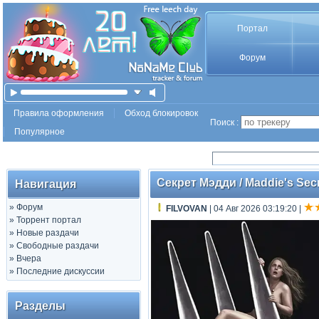
Портал
Форум
Правила оформления
Обход блокировок
Поиск :
Популярное
Секрет Мэдди / Maddie's Secr
Навигация
»
Форум
FILVOVAN
| 04 Авг 2026 03:19:20
|
»
Торрент портал
»
Новые раздачи
»
Свободные раздачи
»
Вчера
»
Последние дискуссии
Разделы