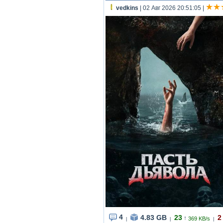
vedkins
| 02 Авг 2026 20:51:05
|
4
4.83 GB
23
2
↑
369 KB/s
|
|
|