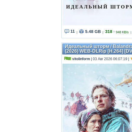
11
5.48 GB
318
↑
948 KB/s
|
|
|
Идеальный шторм / Balandrau,
(2026) WEB-DLRip [H.264] [D
vitolinform
| 03 Авг 2026 06:07:19
|