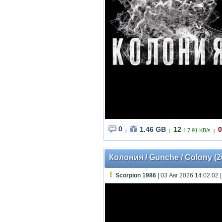
0
1.46 GB
12
0
↑
7.91 KB/s
|
|
|
Колония / Gunche / Colony (
Scorpion 1986
| 03 Авг 2026 14:02:02