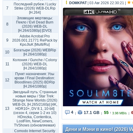
DOMKPAT
| 03 Авг 2026 22:30:21
|
Последний рубеж / Lucky
7
Strike (2026) WEB-DLRip
[H.264]
Зловещие мертвецы:
Пекло / Evil Dead Burn
8
(2026) WEB-DL
[H.264/1080p] [DVO]
Adobe Acrobat Pro
9
2026.001.21771 RePack by
KpoJIuK [Multi/Ru]
Богатыри (2026) WEBRip
10
[H.264/1080p]
Колония / Gunche / Colony
11
(2026) WEB-DL
[H.264/1080p]
Пункт назначения: Узы
крови / Final Destination:
12
Bloodlines (2025) BDRip
[H.264/1080p]
Звездный путь: Странные
новые миры / Star Trek:
Strange New Worlds (2026)
WEB-DL [H.265/2160p] [4K,
13
HDR10+, DV 8.1, 10-bit]
4
17.1 GB
55
(сезон 4, серии 1-2 из 10)
↑
3.98 MB/s
|
|
|
HDrezka, Contentica,
LostFilm, NewComers,
TVShows (обновляемая)
Дени и Мэни в кино! (2026) 
Comodo Internet Security