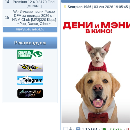
14
Premium 12.4.0.8170 Final
[Multi/Ru]
Scorpion 1986
| 03 Авг 2026 19:05:45
VA - Лучшие песни Радио
DFM за полгода 2026 от
15
NNM-CLub [MP3|320 Kbps]
<Pop, Dance, Other>
текущей недели
Рекомендуем
4
1.15 GB
36
0
↑
115 KB/s