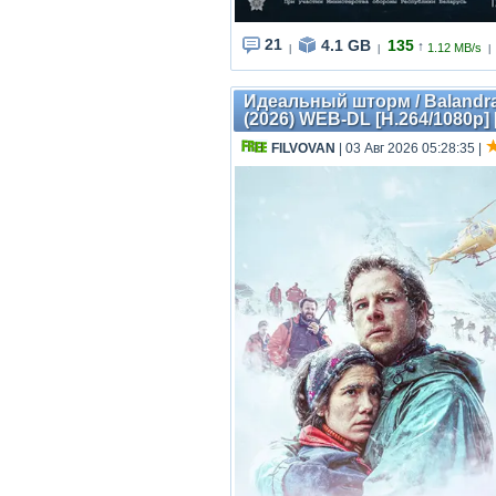
21
4.1 GB
135
↑
1.12 MB/s
|
|
|
Идеальный шторм / Balandrau,
(2026) WEB-DL [H.264/1080p]
FILVOVAN
| 03 Авг 2026 05:28:35
|