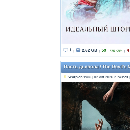
1
2.62 GB
59
4
↑
875 KB/s
|
|
|
Пасть дьявола / The Devil's 
Scorpion 1986
| 02 Авг 2026 21:43:29