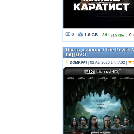
0
1.6 GB
24
0
↑
21.5 KB/s
|
|
|
Пасть дьявола / The Devil's 
bit] [DVO]
DOMKPAT
| 02 Авг 2026 14:47:02
|