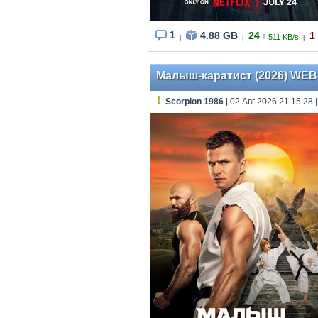
1
4.88 GB
24
1
↑
511 KB/s
|
|
|
Малыш-каратист (2026) WEBR
Scorpion 1986
| 02 Авг 2026 21:15:28