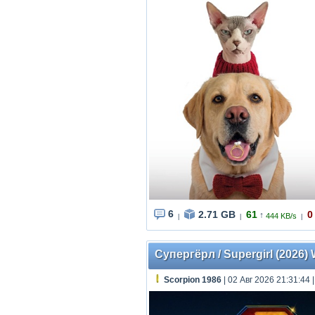
6
2.71 GB
61
0
↑
444 KB/s
|
|
|
Супергёрл / Supergirl (2026)
Scorpion 1986
| 02 Авг 2026 21:31:44