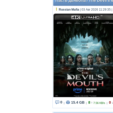
Пасть дьявола / The Devil's 
Russian Mafia
| 03 Авг 2026 11:29:35
|
0
15.4 GB
8
0
↑
7.56 KB/s
|
|
|