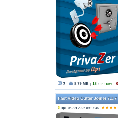
3
8.79 MB
18
↑
0.16 KB/s
|
|
|
Fast Video Cutter Joiner 7.1.7
lipi
| 05 Авг 2026 09:37:36
|