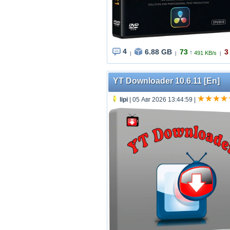
4
6.88 GB
73
3
↑
491 KB/s
|
|
|
YT Downloader 10.6.11 [En]
lipi
| 05 Авг 2026 13:44:59
|