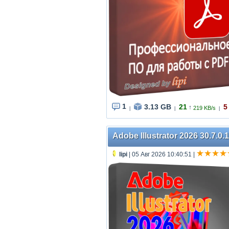
1
3.13 GB
21
5
↑
219 KB/s
|
|
|
Adobe Illustrator 2026 30.7.0.
lipi
| 05 Авг 2026 10:40:51
|