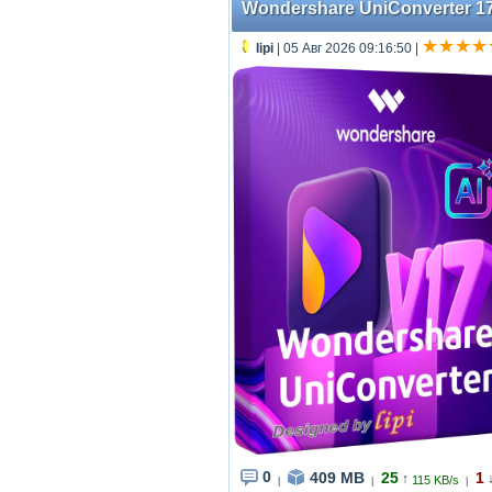
Wondershare UniConverter 17.4
lipi
| 05 Авг 2026 09:16:50
|
0
409 MB
25
1
↑
115 KB/s
|
|
|