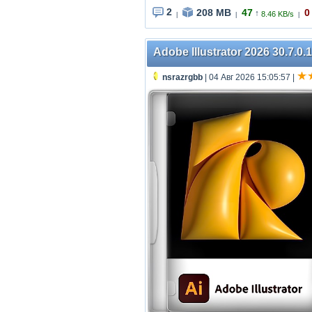
2
208 MB
47
0
↑
8.46 KB/s
|
|
|
Adobe Illustrator 2026 30.7.0
nsrazrgbb
| 04 Авг 2026 15:05:57
|