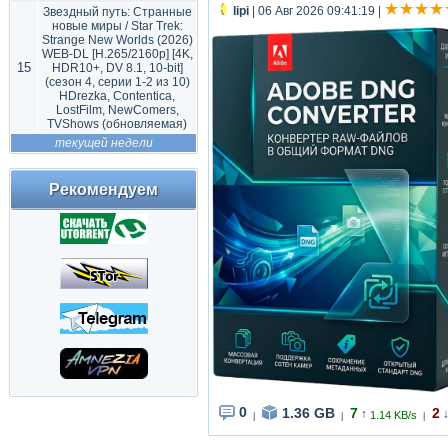
lipi
| 06 Авг 2026 09:41:19
|
Звездный путь: Странные
новые миры / Star Trek:
Strange New Worlds (2026)
WEB-DL [H.265/2160p] [4K,
15
HDR10+, DV 8.1, 10-bit]
(сезон 4, серии 1-2 из 10)
HDrezka, Contentica,
LostFilm, NewComers,
TVShows (обновляемая)
текущей недели
Рекомендуем
0
1.36 GB
7
2
↑
1.14 KB/s
|
|
|