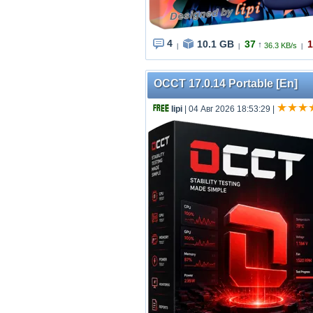
4
10.1 GB
37
1
↑
36.3 KB/s
|
|
|
OCCT 17.0.14 Portable [En]
lipi
| 04 Авг 2026 18:53:29
|