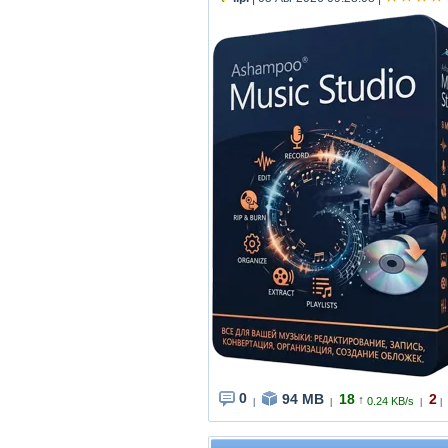
0
94 MB
18
2
↑
0.24 KB/s
|
|
|
|