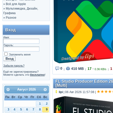
»
Всё для Apple
»
Мультимедиа, Дизайн,
Графика
»
Разное
Вход
Имя:
Пароль:
Запомнить меня
Забыли пароль?
0
410 MB
17
1
↑
0.36 KB/s
|
|
|
Ещё не зарегистрированы?
Можете сделать это
бесплатно
!
FL Studio Producer Edition 26
[Multi]
Август
2026
lipi
| 06 Авг 2026 11:57:08
|
Пн
Вт
Ср
Чт
Пт
Сб
Вс
1
2
3
4
5
6
7
8
9