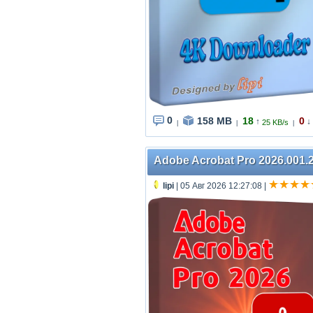
0
158 MB
18
0
↑
↓
25 KB/s
|
|
|
Adobe Acrobat Pro 2026.001.2
lipi
| 05 Авг 2026 12:27:08
|