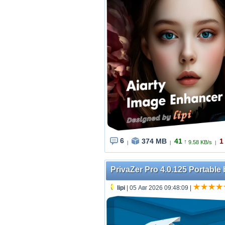
6
374 MB
41
1
↑
9.58 KB/s
|
|
|
PrivaZer Pro 4.0.125 Portable 
lipi
| 05 Авг 2026 09:48:09
|