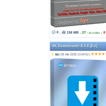
0
158 MB
27
0
↑
55.4 KB/s
|
|
|
4K Downloader 6.5.8 [En]
lipi
| 05 Авг 2026 13:44:52
|