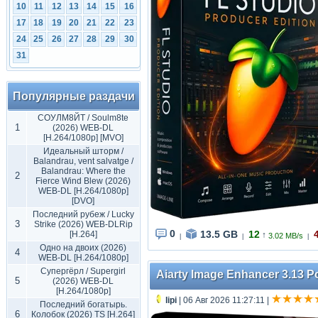
10
11
12
13
14
15
16
17
18
19
20
21
22
23
24
25
26
27
28
29
30
31
Популярные раздачи
СОУЛМ8ЙТ / Soulm8te
1
(2026) WEB-DL
[H.264/1080p] [MVO]
Идеальный шторм /
Balandrau, vent salvatge /
Balandrau: Where the
2
Fierce Wind Blew (2026)
WEB-DL [H.264/1080p]
[DVO]
Последний рубеж / Lucky
3
Strike (2026) WEB-DLRip
0
13.5 GB
12
[H.264]
↑
3.02 MB/s
|
|
|
Одно на двоих (2026)
4
WEB-DL [H.264/1080p]
Супергёрл / Supergirl
Aiarty Image Enhancer 3.13 Po
5
(2026) WEB-DL
[H.264/1080p]
lipi
| 06 Авг 2026 11:27:11
|
Последний богатырь.
6
Колобок (2026) TS [H.264]