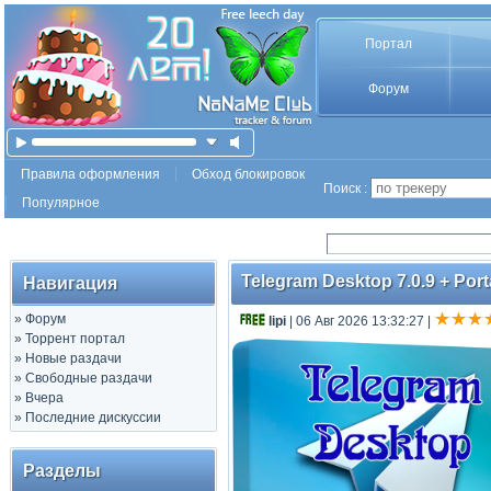
Портал
Форум
Правила оформления
Обход блокировок
Поиск :
Популярное
Telegram Desktop 7.0.9 + Porta
Навигация
»
Форум
lipi
| 06 Авг 2026 13:32:27
|
»
Торрент портал
»
Новые раздачи
»
Свободные раздачи
»
Вчера
»
Последние дискуссии
Разделы