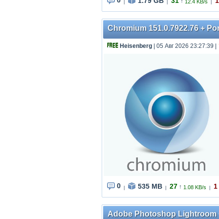
0
1.79 GB
31
1
↑
12.4 KB/s
|
|
|
Chromium 151.0.7922.76 + Port
Heisenberg
| 05 Авг 2026 23:27:39
|
0
535 MB
27
1
↑
1.08 KB/s
|
|
|
Adobe Photoshop Lightroom Cl