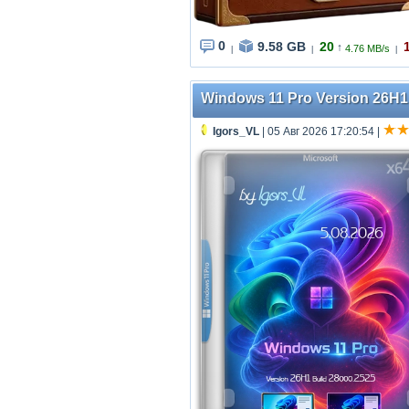
0
9.58 GB
20
↑
4.76 MB/s
|
|
|
Windows 11 Pro Version 26H1 
Igors_VL
| 05 Авг 2026 17:20:54
|