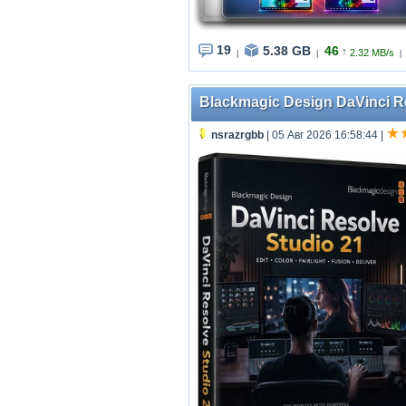
19
5.38 GB
46
↑
2.32 MB/s
|
|
|
Blackmagic Design DaVinci Re
nsrazrgbb
| 05 Авг 2026 16:58:44
|