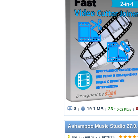
0
19.1 MB
23
↑
0.02 KB/s
|
|
|
Ashampoo Music Studio 27.0.1.
lipi
| 05 Авг 2026 09:28:08
|