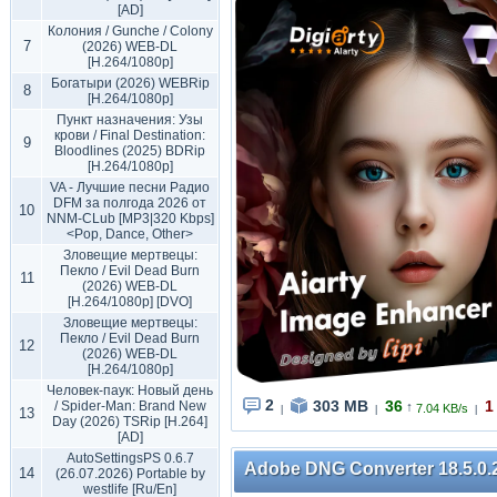
[AD]
Колония / Gunche / Colony
7
(2026) WEB-DL
[H.264/1080p]
Богатыри (2026) WEBRip
8
[H.264/1080p]
Пункт назначения: Узы
крови / Final Destination:
9
Bloodlines (2025) BDRip
[H.264/1080p]
VA - Лучшие песни Радио
DFM за полгода 2026 от
10
NNM-CLub [MP3|320 Kbps]
<Pop, Dance, Other>
Зловещие мертвецы:
Пекло / Evil Dead Burn
11
(2026) WEB-DL
[H.264/1080p] [DVO]
Зловещие мертвецы:
Пекло / Evil Dead Burn
12
(2026) WEB-DL
[H.264/1080p]
Человек-паук: Новый день
2
303 MB
36
1
/ Spider-Man: Brand New
↑
7.04 KB/s
|
|
|
13
Day (2026) TSRip [H.264]
[AD]
AutoSettingsPS 0.6.7
Adobe DNG Converter 18.5.0.2
14
(26.07.2026) Portable by
westlife [Ru/En]