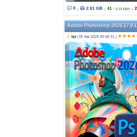
0
2.61 GB
41
2
↑
0.33 KB/s
|
|
|
Adobe Photoshop 2026 27.9.1.
lipi
| 05 Авг 2026 00:46:31
|