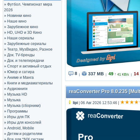
»
Футбол. Чемпионат мира
2026
»
Новинки кино
»
Наше кино
»
Зарубежное кино
»
HD, UHD и 3D Кино
»
Наши сериалы
»
Зарубежные сериалы
»
Театр, МузВидео, Разное
»
Док. TV-бренды
»
Док. и телепередачи
»
Спорт и активный отдых
»
Юмор и сатира
8
337 MB
49
14
↑
41 KB/s
|
|
|
»
Аниме и Манга
»
Книги и медиаматериалы
»
Аудиокниги
reaConverter Pro 8.0.235 [Mult
»
Музыка HD
»
Музыка
lipi
| 06 Авг 2026 12:53:46
|
»
Музыка (сборники)
»
Программы
»
Игры для ПК
»
Игры для консолей
»
Android, Mobile
»
Детям и родителям
»
Все для *NIX систем