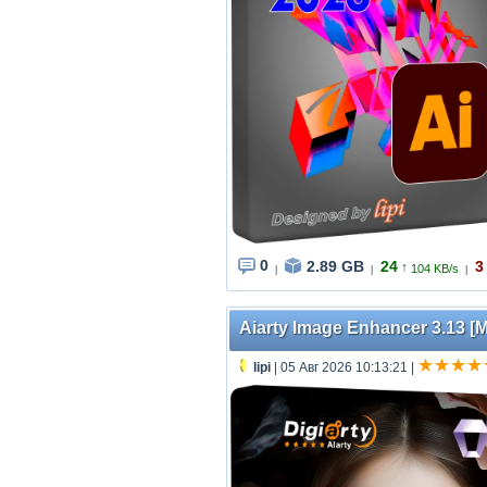
0
2.89 GB
24
3
↑
104 KB/s
|
|
|
Aiarty Image Enhancer 3.13 [Mu
lipi
| 05 Авг 2026 10:13:21
|