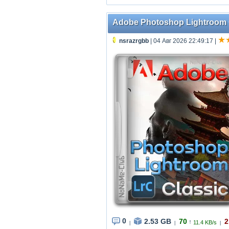
Adobe Photoshop Lightroom Cl
nsrazrgbb
| 04 Авг 2026 22:49:17
|
0
2.53 GB
70
2
↑
11.4 KB/s
|
|
|