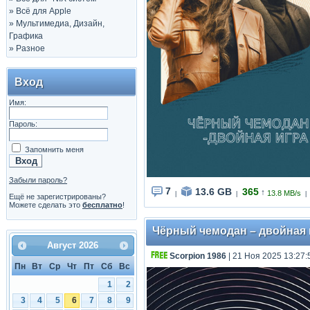
»
Всё для Apple
»
Мультимедиа, Дизайн,
Графика
»
Разное
Вход
Имя:
Пароль:
Запомнить меня
Забыли пароль?
7
13.6 GB
365
↑
13.8 MB/s
|
|
|
Ещё не зарегистрированы?
Можете сделать это
бесплатно
!
Чёрный чемодан – двойная иг
Август
2026
Scorpion 1986
| 21 Ноя 2025 13:27:
Пн
Вт
Ср
Чт
Пт
Сб
Вс
1
2
3
4
5
6
7
8
9