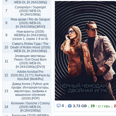
6
WEB-DL [H.264/1080p]
Супергёрл / Supergirl
7
(2026) WEB-DL
[H.264/1080p]
Река крови / Rio de Sangue
8
(2026) WEB-DL
[H.264/1080p] [MVO]
Нам кранты (2026)
9
WEBRip [H.264/1080p]
(сезон 1, серии 1-8 из 8)
Смерть Робин Гуда / The
10
Death of Robin Hood (2026)
WEB-DL [H.264/1080p]
Зловещие мертвецы:
Пекло / Evil Dead Burn
11
(2026) WEB-DL
[H.264/1080p] [DVO]
Adobe Acrobat Pro
12
2026.001.21771 RePack by
KpoJIuK [Multi/Ru]
Дэвид Копек | Python для
профи. Интерпретаторы,
13
эмуляторы, графика и
машинное обучение
(2026) [PDF]
Колония / Gunche / Colony
0
3.73 GB
29
2
↑
14
27.7 KB/s
(2026) WEB-DL
|
|
|
[H.264/1080p]
Богатыри (2026) WEBRip