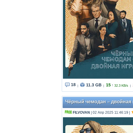
18
11.3 GB
15
↑
32.3 KB/s
|
|
|
Чёрный чемодан – двойная иг
FILVOVAN
| 02 Апр 2025 11:46:19
|