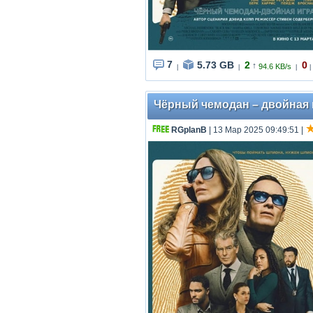
7
5.73 GB
2
0
↑
94.6 KB/s
|
|
|
|
Чёрный чемодан – двойная иг
RGplanB
| 13 Мар 2025 09:49:51
|