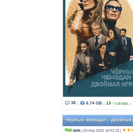
38
6.74 GB
13
↑
5.08 KB/s
|
|
|
Чёрный чемодан – двойная иг
il68k
| 03 Апр 2025 19:53:25
|