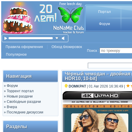
Портал
Форум
Правила оформления
Обход блокировок
Поиск :
Популярное
Чёрный чемодан – двойная иг
Навигация
HDR10, 10-bit]
»
Форум
DOMKPAT
| 01 Авг 2026 16:36:49
|
»
Торрент портал
»
Новые раздачи
»
Свободные раздачи
»
Вчера
»
Последние дискуссии
Разделы