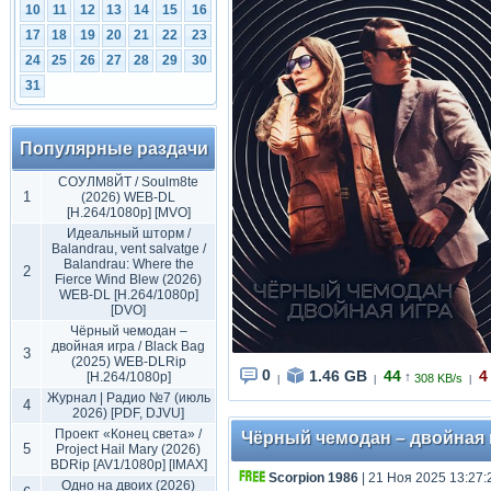
10
11
12
13
14
15
16
17
18
19
20
21
22
23
24
25
26
27
28
29
30
31
Популярные раздачи
СОУЛМ8ЙТ / Soulm8te
1
(2026) WEB-DL
[H.264/1080p] [MVO]
Идеальный шторм /
Balandrau, vent salvatge /
Balandrau: Where the
2
Fierce Wind Blew (2026)
WEB-DL [H.264/1080p]
[DVO]
Чёрный чемодан –
двойная игра / Black Bag
3
(2025) WEB-DLRip
0
1.46 GB
44
4
[H.264/1080p]
↑
308 KB/s
|
|
|
Журнал | Радио №7 (июль
4
2026) [PDF, DJVU]
Проект «Конец света» /
Чёрный чемодан – двойная иг
5
Project Hail Mary (2026)
BDRip [AV1/1080p] [IMAX]
Scorpion 1986
| 21 Ноя 2025 13:27:
Одно на двоих (2026)