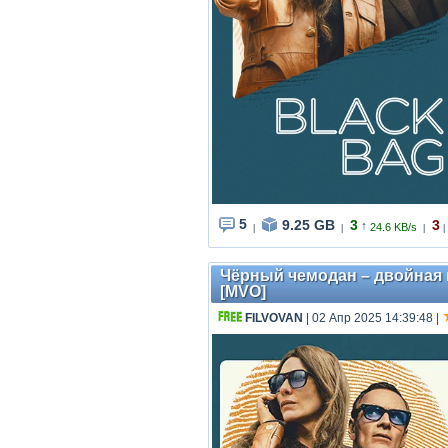
5
9.25 GB
3
3
↑
24.6 KB/s
|
|
|
|
Чёрный чемодан – двойная игр
[MVO]
FILVOVAN
| 02 Апр 2025 14:39:48
|