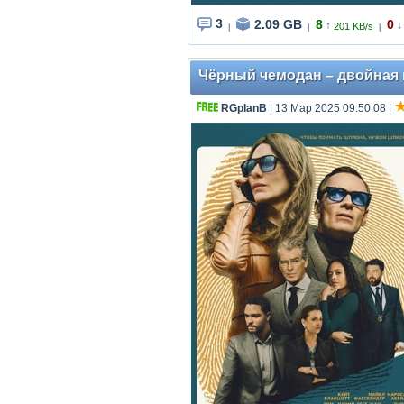
3
2.09 GB
8
0
↑
↓
201 KB/s
|
|
|
Чёрный чемодан – двойная иг
RGplanB
| 13 Мар 2025 09:50:08
|