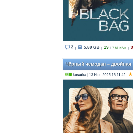
2
5.89 GB
19
3
↑
7.81 KB/s
|
|
|
Чёрный чемодан – двойная иг
kosatka
| 13 Июн 2025 18:11:42
|