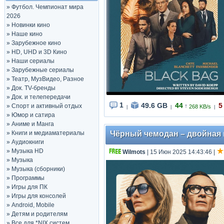
»
Футбол. Чемпионат мира
2026
»
Новинки кино
»
Наше кино
»
Зарубежное кино
»
HD, UHD и 3D Кино
»
Наши сериалы
»
Зарубежные сериалы
»
Театр, МузВидео, Разное
»
Док. TV-бренды
»
Док. и телепередачи
1
49.6 GB
44
5
»
Спорт и активный отдых
↑
268 KB/s
|
|
|
»
Юмор и сатира
»
Аниме и Манга
»
Книги и медиаматериалы
Чёрный чемодан – двойная иг
»
Аудиокниги
»
Музыка HD
Wilmots
| 15 Июн 2025 14:43:46
|
»
Музыка
»
Музыка (сборники)
»
Программы
»
Игры для ПК
»
Игры для консолей
»
Android, Mobile
»
Детям и родителям
»
Все для *NIX систем