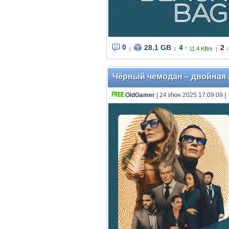
0
28.1 GB
4
2
↑
↓
11.4 KB/s
|
|
|
Чёрный чемодан – двойная игр
OldGamer
| 24 Июн 2025 17:09:09
|