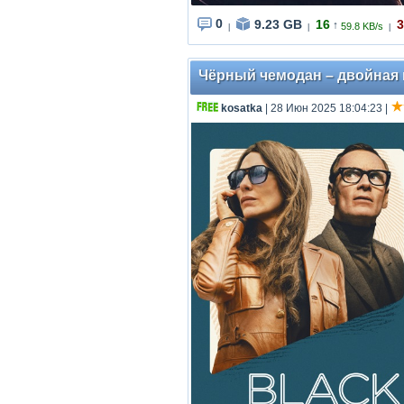
0
9.23 GB
16
3
↑
59.8 KB/s
|
|
|
Чёрный чемодан – двойная иг
kosatka
| 28 Июн 2025 18:04:23
|