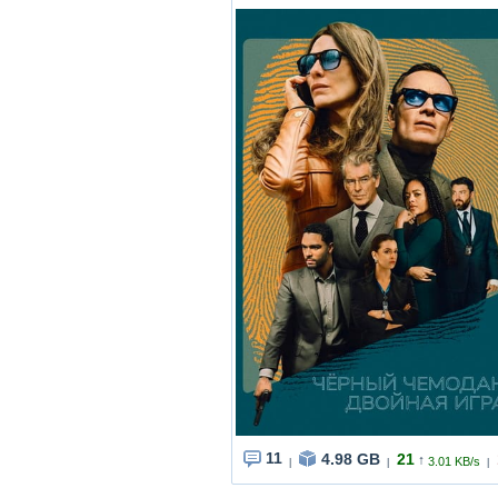
11
4.98 GB
21
↑
3.01 KB/s
|
|
|