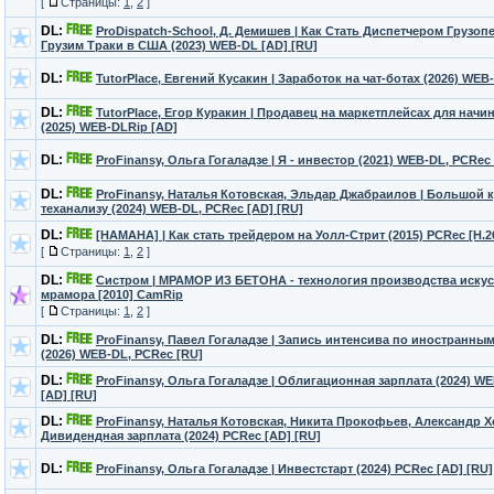
[
Страницы:
1
,
2
]
DL:
ProDispatch-School, Д. Демишев | Как Стать Диспетчером Грузоп
Грузим Траки в США (2023) WEB-DL [AD] [RU]
DL:
TutorPlace, Евгений Кусакин | Заработок на чат-ботах (2026) WEB
DL:
TutorPlace, Егор Куракин | Продавец на маркетплейсах для нач
(2025) WEB-DLRip [AD]
DL:
ProFinansy, Ольга Гогаладзе | Я - инвестор (2021) WEB-DL, PCRec
DL:
ProFinansy, Наталья Котовская, Эльдар Джабраилов | Большой к
теханализу (2024) WEB-DL, PCRec [AD] [RU]
DL:
[HAMAHA] | Как стать трейдером на Уолл-Стрит (2015) PCRec [H.2
[
Страницы:
1
,
2
]
DL:
Систром | МРАМОР ИЗ БЕТОНА - технология производства иску
мрамора [2010] CamRip
[
Страницы:
1
,
2
]
DL:
ProFinansy, Павел Гогаладзе | Запись интенсива по иностранны
(2026) WEB-DL, PCRec [RU]
DL:
ProFinansy, Ольга Гогаладзе | Облигационная зарплата (2024) W
[AD] [RU]
DL:
ProFinansy, Наталья Котовская, Никита Прокофьев, Александр Х
Дивидендная зарплата (2024) PCRec [AD] [RU]
DL:
ProFinansy, Ольга Гогаладзе | Инвестстарт (2024) PCRec [AD] [RU]