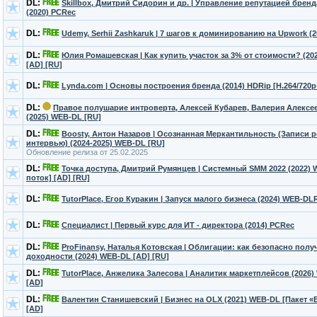
DL:
Skillbox, Дмитрий Сидорин и др. | Управление репутацией бренд
(2020) PCRec
DL:
Udemy, Serhii Zashkaruk | 7 шагов к доминированию на Upwork (
DL:
Юлия Ромашевская | Как купить участок за 3% от стоимости? (20
[AD] [RU]
DL:
Lynda.com | Основы построения бренда (2014) HDRip [H.264/720p
DL:
Правое полушарие интроверта, Алексей Кубарев, Валерия Алексее
(2025) WEB-DL [RU]
DL:
Boosty, Антон Назаров | Осознанная Меркантильность (Записи 
интервью) (2024-2025) WEB-DL [RU]
Обновление релиза от 25.02.2025
DL:
Точка доступа, Дмитрий Румянцев | Системный SMM 2022 (2022) 
поток] [AD] [RU]
DL:
TutorPlace, Егор Куракин | Запуск малого бизнеса (2024) WEB-DL
DL:
Специалист | Первый курс для ИТ - директора (2014) PCRec
DL:
ProFinansy, Наталья Котовская | Облигации: как безопасно полу
доходности (2024) WEB-DL [AD] [RU]
DL:
TutorPlace, Анжелика Залесова | Аналитик маркетплейсов (2026
[AD]
DL:
Валентин Станишевский | Бизнес на OLX (2021) WEB-DL [Пакет «
[AD]