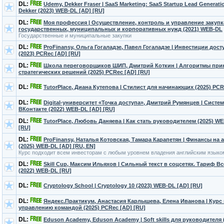
DL:
Udemy, Dekker Fraser | SaaS Marketing: SaaS Startup Lead Generati
Dekker (2023) WEB-DL [AD] [RU]
DL:
Моя профессия | Осуществление, контроль и управление закуп
государственных, муниципальных и корпоративных нужд (2021) WEB-DL
Государственные и муниципальные закупки
DL:
ProFinansy, Ольга Гогаладзе, Павел Гогаладзе | Инвестиции дос
(2023) PCRec [AD] [RU]
DL:
Школа переговорщиков ШИП, Дмитрий Коткин | Алгоритмы при
стратегических решений (2025) PCRec [AD] [RU]
DL:
TutorPlace, Диана Кутепова | Стилист для начинающих (2025) PCR
DL:
Digital-университет «Точка доступа», Дмитрий Румянцев | Систе
ВКонтакте (2022) WEB-DL [AD] [RU]
DL:
TutorPlace, Любовь Даняева | Как стать руководителем (2025) W
[RU]
DL:
ProFinansy, Наталья Котовская, Тамара Карапетян | Финансы на
(2025) WEB-DL [AD] [RU, EN]
Курс подходит всем инвесторам с любым уровнем владения английским языко
DL:
Skill Cup, Максим Ильяхов | Сильный текст в соцсетях. Тариф В
(2022) WEB-DL [RU]
DL:
Cryptology School | Cryptology 10 (2023) WEB-DL [AD] [RU]
DL:
Яндекс.Практикум, Анастасия Карлышева, Елена Иванова | Курс
управлению командой (2025) PCRec [AD] [RU]
DL:
Eduson Academy, Eduson Academy | Soft skills для руководителя 