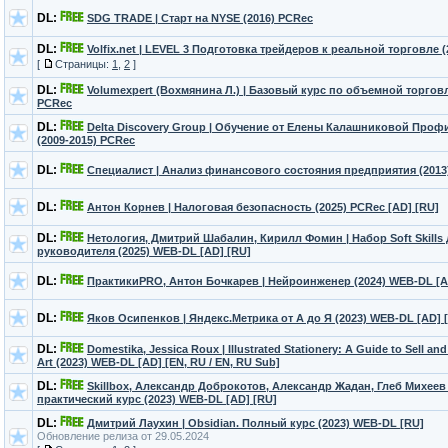
DL:
SDG TRADE | Старт на NYSE (2016) PCRec
DL:
Volfix.net | LEVEL 3 Подготовка трейдеров к реальной торговле 
[
Страницы:
1
,
2
]
DL:
Volumexpert (Вохмянина Л.) | Базовый курс по объемной торговл
PCRec
DL:
Delta Discovery Group | Обучение от Елены Калашниковой Проф
(2009-2015) PCRec
DL:
Специалист | Анализ финансового состояния предприятия (2013
DL:
Антон Корнев | Налоговая безопасность (2025) PCRec [AD] [RU]
DL:
Нетология, Дмитрий Шабалин, Кирилл Фомин | Набор Soft Skills
руководителя (2025) WEB-DL [AD] [RU]
DL:
ПрактикиPRO, Антон Бочкарев | Нейроинженер (2024) WEB-DL [A
DL:
Яков Осипенков | Яндекс.Метрика от А до Я (2023) WEB-DL [AD] 
DL:
Domestika, Jessica Roux | Illustrated Stationery: A Guide to Sell an
Art (2023) WEB-DL [AD] [EN, RU / EN, RU Sub]
DL:
Skillbox, Александр Доброкотов, Александр Жадан, Глеб Михеев 
практический курс (2023) WEB-DL [AD] [RU]
DL:
Дмитрий Лаухин | Obsidian. Полный курс (2023) WEB-DL [RU]
Обновление релиза от 29.05.2024