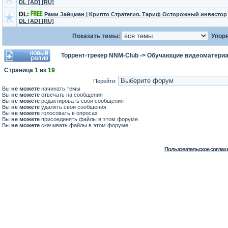
DL [AD] [RU]
DL:
Рами Зайцман | Крипто Стратегия. Тариф Осторожный инвестор 
DL [AD] [RU]
Показать темы:
Упоря
Торрент-трекер NNM-Club
->
Обучающие видеоматери
Страница
1
из
19
Перейти:
Вы
не можете
начинать темы
Вы
не можете
отвечать на сообщения
Вы
не можете
редактировать свои сообщения
Вы
не можете
удалять свои сообщения
Вы
не можете
голосовать в опросах
Вы
не можете
присоединять файлы в этом форуме
Вы
не можете
скачивать файлы в этом форуме
Пользовательское соглаш