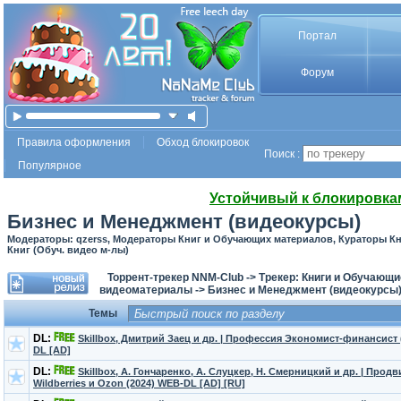
Портал
Форум
Правила оформления
Обход блокировок
Поиск :
Популярное
Устойчивый к блокировка
Бизнес и Менеджмент (видеокурсы)
Модераторы: qzerss, Модераторы Книг и Обучающих материалов, Кураторы К
Книг (Обуч. видео м-лы)
Торрент-трекер NNM-Club
->
Трекер: Книги и Обучающ
видеоматериалы
->
Бизнес и Менеджмент (видеокурсы
Темы
DL:
Skillbox, Дмитрий Заец и др. | Профессия Экономист-финансист 
DL [AD]
DL:
Skillbox, А. Гончаренко, А. Слуцкер, Н. Смерницкий и др. | Прод
Wildberries и Ozon (2024) WEB-DL [AD] [RU]