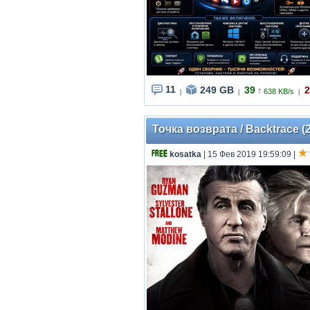
11
249 GB
39
2
↑
638 KB/s
|
|
|
Точка возврата / Backtrace 
kosatka
| 15 Фев 2019 19:59:09
|