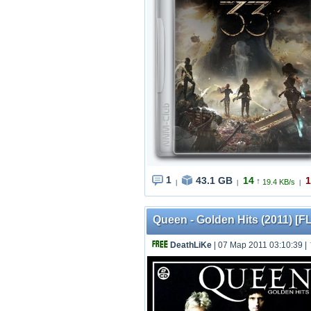
1
43.1 GB
14
1
↑
19.4 KB/s
|
|
|
Queen - Golden Hits (2011) [
DeathLiKe
| 07 Мар 2011 03:10:39
|