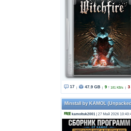
17
47.9 GB
9
3
↑
181 KB/s
|
|
|
Minstall by KAMOL (Unpacked)
kamoltuk2001
| 27 Май 2026 10:40: