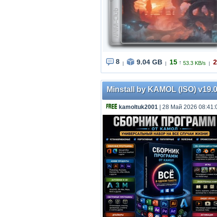
8
9.04 GB
15
2
↑
53.3 KB/s
|
|
|
Minstall by KAMOL (ISO) v19.0
kamoltuk2001
| 28 Май 2026 08:41: