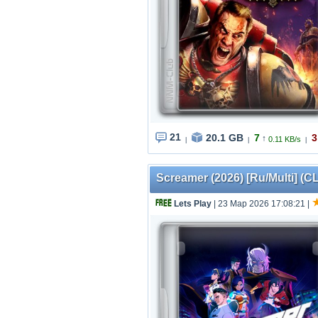
21
20.1 GB
7
3
↑
0.11 KB/s
|
|
|
Screamer (2026) [Ru/Multi] (CL
Lets Play
| 23 Мар 2026 17:08:21
|