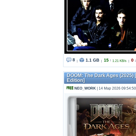
8
1.1 GB
15
0
↑
1.21 KB/s
|
|
|
DOOM: The Dark Ages (2025) [R
Edition]
NEO_WORK
| 14 Мар 2026 09:54:50