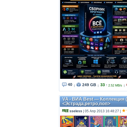
40
249 GB
33
↑
2.52 MB/s
|
|
|
VA - ВИА Best — Коллекция (
<Эстрада,ретро,поп>
sseless
| 05 Апр 2013 16:48:27
|