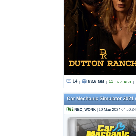
14
83.6 GB
11
↑
65.9 KB/s
|
|
|
Car Mechanic Simulator 2021 (
NEO_WORK
| 10 Май 2024 04:50:34