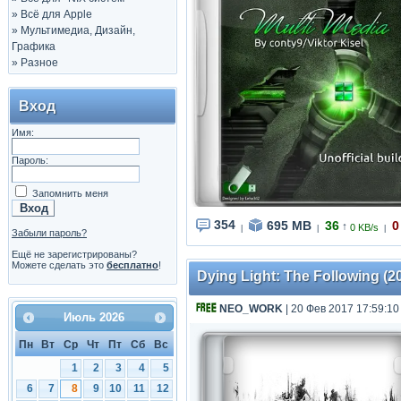
»
Всё для Apple
»
Мультимедиа, Дизайн,
Графика
»
Разное
Вход
Имя:
Пароль:
Запомнить меня
354
695 MB
36
0
↑
0 KB/s
|
|
|
Забыли пароль?
Ещё не зарегистрированы?
Можете сделать это
бесплатно
!
Dying Light: The Following (20
NEO_WORK
| 20 Фев 2017 17:59:10
Июль
2026
Пн
Вт
Ср
Чт
Пт
Сб
Вс
1
2
3
4
5
6
7
8
9
10
11
12