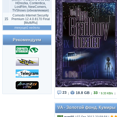
HDrezka, Contentica,
LostFilm, NewComers,
TVShows (обновляемая)
Comodo Internet Security
15
Premium 12.4.0.8170 Final
[Multi/Ru]
текущей недели
Рекомендуем
23
18.8 GB
33
↑
9.33 KB/s
|
|
|
VA - Золотой фонд. Кумиры п