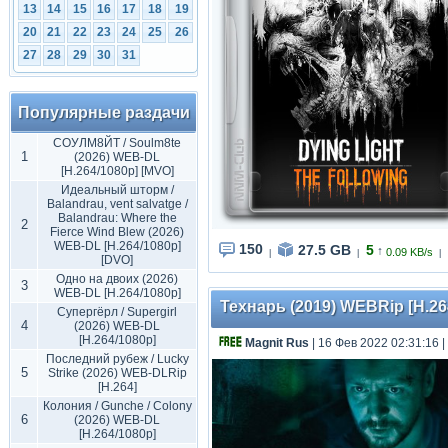
13
14
15
16
17
18
19
20
21
22
23
24
25
26
27
28
29
30
31
Популярные раздачи
СОУЛМ8ЙТ / Soulm8te
1
(2026) WEB-DL
[H.264/1080p] [MVO]
Идеальный шторм /
Balandrau, vent salvatge /
Balandrau: Where the
2
Fierce Wind Blew (2026)
WEB-DL [H.264/1080p]
150
27.5 GB
5
↑
0.09 KB/s
|
|
|
[DVO]
Одно на двоих (2026)
3
WEB-DL [H.264/1080p]
Технарь (2019) WEBRip [H.264
Супергёрл / Supergirl
4
(2026) WEB-DL
[H.264/1080p]
Magnit Rus
| 16 Фев 2022 02:31:16
|
Последний рубеж / Lucky
5
Strike (2026) WEB-DLRip
[H.264]
Колония / Gunche / Colony
6
(2026) WEB-DL
[H.264/1080p]