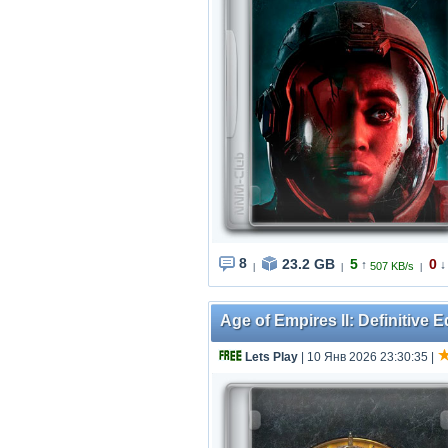
8
23.2 GB
5
0
↑
↓
507 KB/s
|
|
|
Age of Empires II: Definitive E
Lets Play
| 10 Янв 2026 23:30:35
|