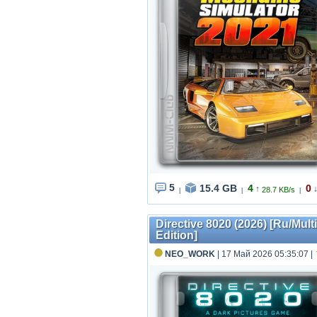
5
15.4 GB
4
0
↑
28.7 KB/s
|
|
|
Directive 8020 (2026) [Ru/Mul
Edition]
NEO_WORK
| 17 Май 2026 05:35:07
|