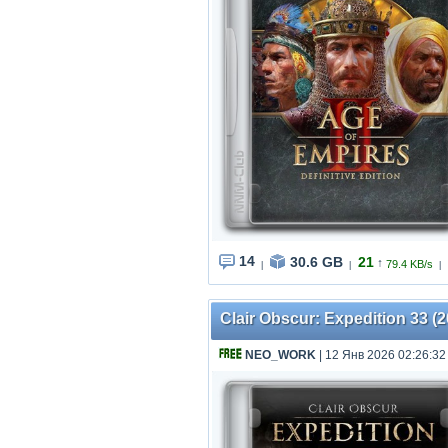
14
30.6 GB
21
↑
79.4 KB/s
|
|
|
Clair Obscur: Expedition 33 (2
NEO_WORK
| 12 Янв 2026 02:26:32