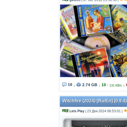
gvm55
| 07 Окт 2012 23:58:56
|
16
2.74 GB
10
↑
131 KB/s
|
|
|
Witchfire (2024) [Ru/En] (0.9.
Lets Play
| 23 Дек 2024 06:53:01
|