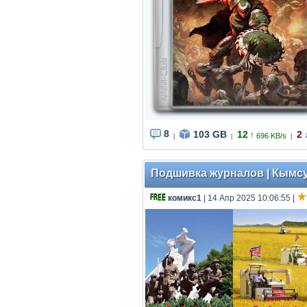
8
103 GB
12
2
↑
696 KB/s
|
|
|
Подшивка журналов | Кымсуг
комикс1
| 14 Апр 2025 10:06:55
|