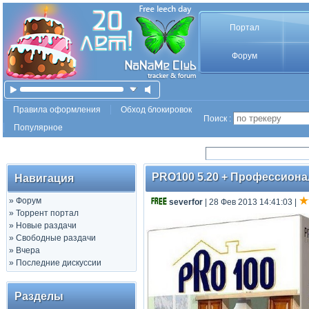
Портал
Форум
Правила оформления
Обход блокировок
Поиск :
Популярное
PRO100 5.20 + Профессионал
Навигация
»
Форум
severfor
| 28 Фев 2013 14:41:03
|
»
Торрент портал
»
Новые раздачи
»
Свободные раздачи
»
Вчера
»
Последние дискуссии
Разделы