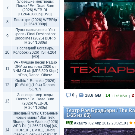
Зловещие мертвецы:
Пекло / Evil Dead Burn
7
(2026) WEB-DL
[H.264/1080p] [DVO]
Богатыри (2026) WEBRip
8
[H.264/1080p]
Пункт назначения: Узы
крови / Final Destination:
9
Bloodlines (2025) BDRip
[H.264/1080p]
Последний богатырь.
10
Колобок (2026) TS [H.264]
[AD]
VA - Лучшие песни Радио
DFM за полгода 2026 от
11
NNM-CLub [MP3|320 Kbps]
<Pop, Dance, Other>
Gothic 1 Remake (2026)
12
[Ru/Multi] (1.0.4) Repack
SE7EN
0
18.6 GB
14
2
Зловещие мертвецы:
↑
146 KB/s
|
|
|
Пекло / Evil Dead Burn
13
(2026) WEB-DL
[H.264/1080p]
Театр Рэя Брэдбери / The Ra
Звездный путь: Странные
1-65 из 65)
новые миры / Star Trek:
Strange New Worlds (2026)
AkaUfo
| 02 Апр 2012 23:02:10
|
WEB-DL [H.265/2160p] [4K,
14
HDR10+, DV 8.1, 10-bit]
(сезон 4, серии 1-2 из 10)