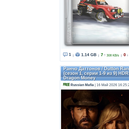
1
1.14 GB
7
0
↑
↓
308 KB/s
|
|
|
Ранчо Даттонов / Dutton Ranc
(сезон 1, серии 1-9 из 9) HD
Dragon Money
Russian Mafia
| 16 Май 2026 16:25: