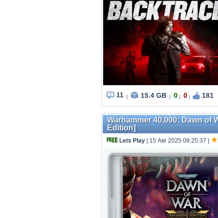
11
15.4 GB
0
0
181
|
|
|
|
Warhammer 40,000: Dawn of War 
Edition]
Lets Play
| 15 Авг 2025 08:25:37
|