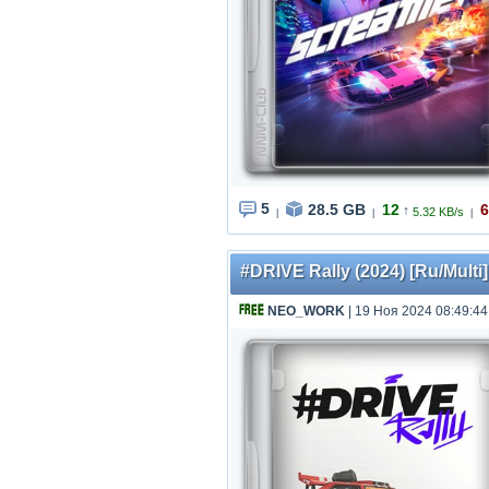
5
28.5 GB
12
6
↑
5.32 KB/s
|
|
|
#DRIVE Rally (2024) [Ru/Multi]
NEO_WORK
| 19 Ноя 2024 08:49:44