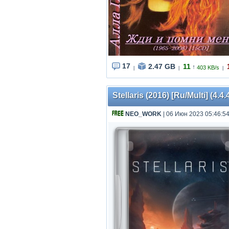
17
2.47 GB
11
↑
403 KB/s
|
|
|
Stellaris (2016) [Ru/Multi] (4.
NEO_WORK
| 06 Июн 2023 05:46:5