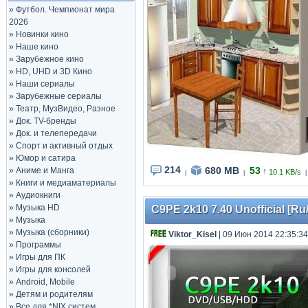
»
Футбол. Чемпионат мира
2026
»
Новинки кино
»
Наше кино
»
Зарубежное кино
»
HD, UHD и 3D Кино
»
Наши сериалы
»
Зарубежные сериалы
»
Театр, МузВидео, Разное
»
Док. TV-бренды
»
Док. и телепередачи
»
Спорт и активный отдых
»
Юмор и сатира
214
680 MB
53
»
Аниме и Манга
↑
10.1 KB/s
|
|
|
»
Книги и медиаматериалы
»
Аудиокниги
»
Музыка HD
C9PE 2k10 7.40 Unofficial [Ru
»
Музыка
»
Музыка (сборники)
Viktor_Kisel
| 09 Июн 2014 22:35:34
»
Программы
»
Игры для ПК
»
Игры для консолей
»
Android, Mobile
»
Детям и родителям
»
Все для *NIX систем