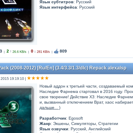
Язык субтитров
: Русский
Язык интерфейса
: Русский
B
2
0
809
↑
↓
26.6 KB/s
281 KB/s
|
|
|
ack (2008-2012) [Ru/En] (3.4/3.3/1.3/dlc) Repack alexalsp
 2015 19:19:10
|
Новый аддон к третьей части, создаваемый ком
Наследие Фарнема стартовал в 2016 году. Прош
свое творение! Действие X3: Наследие Фарнема
и, вызванный отключением Врат, хаос набирает
дальше...
)
Разработчик
: Egosoft
Жанр
: Экшены, Симуляторы, Стратегии
Язык озвучки
: Русский, Английский