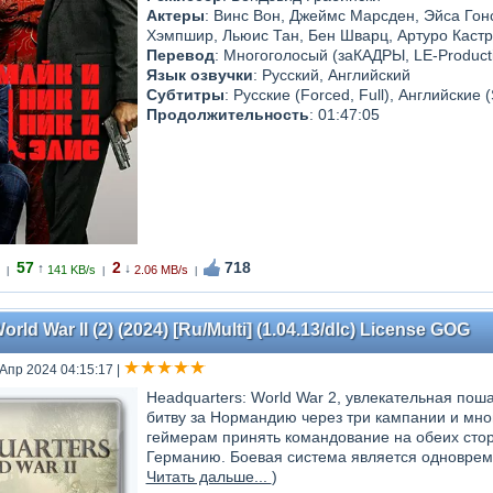
Актеры
: Винс Вон, Джеймс Марсден, Эйса Гон
Хэмпшир, Льюис Тан, Бен Шварц, Артуро Каст
Перевод
: Многоголосый (заКАДРЫ, LE-Product
Язык озвучки
: Русский, Английский
Субтитры
: Русские (Forced, Full), Английские 
Продолжительность
: 01:47:05
57
2
718
↑
↓
141 KB/s
2.06 MB/s
|
|
|
rld War II (2) (2024) [Ru/Multi] (1.04.13/dlc) License GOG
 Апр 2024 04:15:17
|
Headquarters: World War 2, увлекательная пош
битву за Нормандию через три кампании и мно
геймерам принять командование на обеих сто
Германию. Боевая система является одновреме
Читать дальше...
)