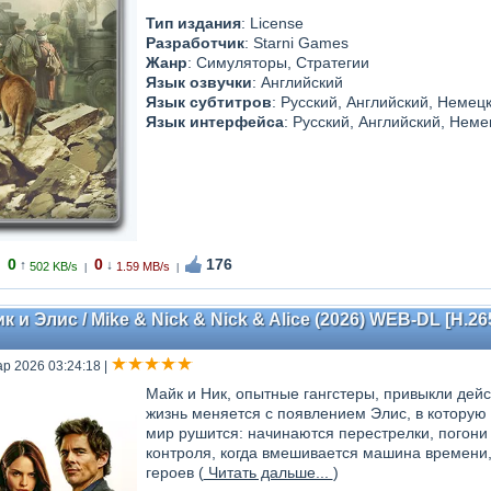
Тип издания
: License
Разработчик
: Starni Games
Жанр
: Симуляторы, Стратегии
Язык озвучки
: Английский
Язык субтитров
: Русский, Английский, Немец
Язык интерфейса
: Русский, Английский, Неме
0
0
176
↑
↓
502 KB/s
1.59 MB/s
|
|
к и Элис / Mike & Nick & Nick & Alice (2026) WEB-DL [H.265
ар 2026 03:24:18
|
Майк и Ник, опытные гангстеры, привыкли дей
жизнь меняется с появлением Элис, в котору
мир рушится: начинаются перестрелки, погони
контроля, когда вмешивается машина времени
героев (
Читать дальше...
)