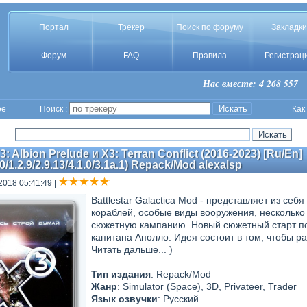
Портал
Трекер
Поиск по форуму
Закладки
Форум
FAQ
Правила
Регистрац
Нас вместе: 4 268 557
ое
Поиск :
Как
: Albion Prelude и X3: Terran Conflict (2016-2023) [Ru/En]
1.0/1.2.9/2.9.13/4.1.0/3.1a.1) Repack/Mod alexalsp
 2018 05:41:49
|
Battlestar Galactica Mod - представляет из с
кораблей, особые виды вооружения, несколько
сюжетную кампанию. Новый сюжетный старт поз
капитана Аполло. Идея состоит в том, чтобы р
Читать дальше...
)
Тип издания
: Repack/Mod
Жанр
: Simulator (Space), 3D, Privateer, Trader
Язык озвучки
: Русский