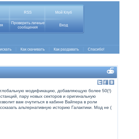
RSS
Мой Клуб
Проверить личные
ия
Вход
сообщения
 искать
Как скачивать
Как раздавать
Спасибо!
ебя глобальную модификацию, добавляющую более 50(!)
 станций, пару новых секторов и оригинальную
волит вам очутиться в кабине Вайпера в роли
ассказать альтернативную историю Галактики. Мод не (