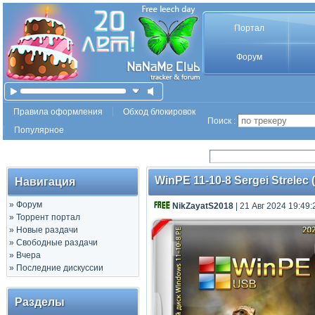
Портал
Форум
Правила оформления
Обход блокировок
Поиск :
Популярное
WinPE 11-10-8 Sergei Strelec (
Навигация
»
Форум
NikZayatS2018
| 21 Авг 2024 19:49:
»
Торрент портал
»
Новые раздачи
»
Свободные раздачи
»
Вчера
»
Последние дискуссии
Разделы