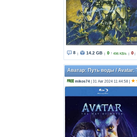
8
14.2 GB
0
0
↑
496 KB/s
|
|
|
|
Аватар: Путь воды / Avatar: T
mikos74
| 31 Авг 2024 11:44:58
|