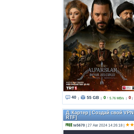
40
55 GB
0
0
↑
5.76 MB/s
|
|
|
|
Д. Картер | Создай свой VP
RTF]
te5670
| 27 Авг 2024 14:26:18
|