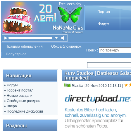
Портал
Форум
Правила оформления
Обход блокировок
Поиск :
Популярное
Kurv Studios | Battlestar Gala
Навигация
[unpacked]
»
Форум
Masita
| 29 Июл 2010 12:13:11
|
»
Торрент портал
»
Новые раздачи
»
Свободные раздачи
»
Вчера
»
Последние дискуссии
Разделы