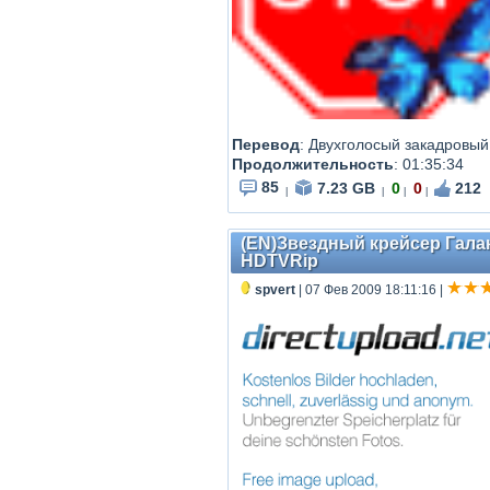
Перевод
:
Двухголосый закадровый 
Продолжительность
:
01:35:34
85
7.23 GB
0
0
212
|
|
|
|
(EN)Звездный крейсер Галакти
HDTVRip
spvert
| 07 Фев 2009 18:11:16
|