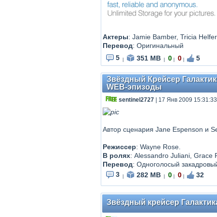
Актеры
: Jamie Bamber, Tricia Helf
Перевод
: Оригинальный
5
351 MB
0
0
5
|
|
|
|
Звёздный Крейсер Галактика.
WEB-эпизоды
sentinel2727
| 17 Янв 2009 15:31:33
Автор сценария Jane Espenson и S
Режиссер
: Wayne Rose.
В ролях
: Alessandro Juliani, Grace
Перевод
: Одноголосый закадровы
3
282 MB
0
0
32
|
|
|
|
Звёздный крейсер Галактика: 