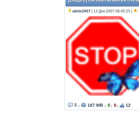
almix2007
| 13 Дек 2007 06:45:25
|
3
187 MB
0
0
12
|
|
|
|