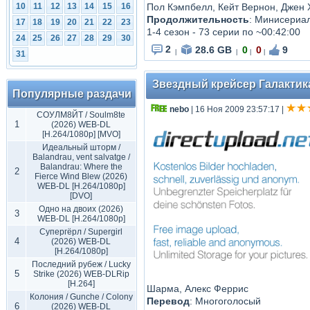
Пол Кэмпбелл, Кейт Вернон, Джен 
10
11
12
13
14
15
16
Продолжительность
:
Минисериал 
17
18
19
20
21
22
23
1-4 сезон - 73 серии по ~00:42:00
24
25
26
27
28
29
30
2
28.6 GB
0
0
9
|
|
|
|
31
Звездный крейсер Галактика: 
Популярные раздачи
nebo
| 16 Ноя 2009 23:57:17
|
СОУЛМ8ЙТ / Soulm8te
1
(2026) WEB-DL
[H.264/1080p] [MVO]
Идеальный шторм /
Balandrau, vent salvatge /
Balandrau: Where the
2
Fierce Wind Blew (2026)
WEB-DL [H.264/1080p]
[DVO]
Одно на двоих (2026)
3
WEB-DL [H.264/1080p]
Супергёрл / Supergirl
4
(2026) WEB-DL
[H.264/1080p]
Последний рубеж / Lucky
5
Strike (2026) WEB-DLRip
[H.264]
Шарма, Алекс Феррис
Колония / Gunche / Colony
Перевод
:
Многоголосый
6
(2026) WEB-DL