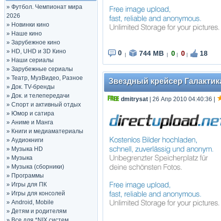
»
Футбол. Чемпионат мира
2026
»
Новинки кино
»
Наше кино
»
Зарубежное кино
»
HD, UHD и 3D Кино
0
744 MB
0
0
18
|
|
|
|
»
Наши сериалы
»
Зарубежные сериалы
»
Театр, МузВидео, Разное
Звездный крейсер Галактика /
»
Док. TV-бренды
»
Док. и телепередачи
dmitrysat
| 26 Апр 2010 04:40:36
|
»
Спорт и активный отдых
»
Юмор и сатира
»
Аниме и Манга
»
Книги и медиаматериалы
»
Аудиокниги
»
Музыка HD
»
Музыка
»
Музыка (сборники)
»
Программы
»
Игры для ПК
»
Игры для консолей
»
Android, Mobile
»
Детям и родителям
»
Все для *NIX систем