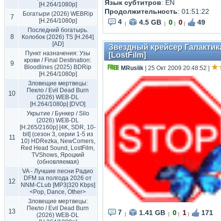
Язык субтитров
: EN
[H.264/1080p]
Продолжительность
:
01:51:22
Богатыри (2026) WEBRip
7
[H.264/1080p]
4
4.5 GB
0
0
49
|
|
|
|
Последний богатырь.
8
Колобок (2026) TS [H.264]
[AD]
Звездный крейсер Галактика: 
Пункт назначения: Узы
[LostFilm]
крови / Final Destination:
9
Bloodlines (2025) BDRip
MRuslik
| 25 Окт 2009 20:48:52
|
[H.264/1080p]
Зловещие мертвецы:
Пекло / Evil Dead Burn
10
(2026) WEB-DL
[H.264/1080p] [DVO]
Укрытие / Бункер / Silo
(2026) WEB-DL
[H.265/2160p] [4K, SDR, 10-
bit] (сезон 3, серии 1-5 из
11
10) HDRezka, NewComers,
Red Head Sound, LostFilm,
TVShows, Яроцкий
(обновляемая)
VA - Лучшие песни Радио
DFM за полгода 2026 от
12
NNM-CLub [MP3|320 Kbps]
<Pop, Dance, Other>
Зловещие мертвецы:
Пекло / Evil Dead Burn
13
7
1.41 GB
0
1
171
(2026) WEB-DL
|
|
|
|