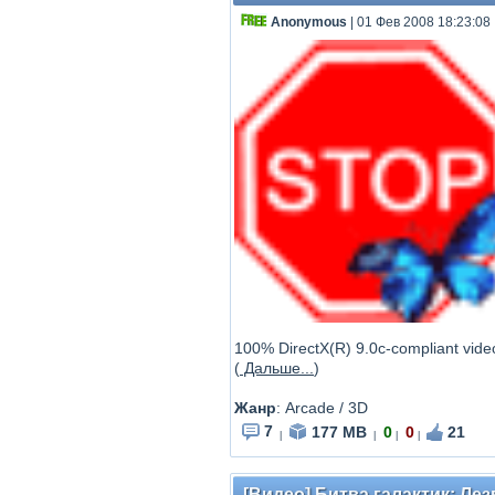
Anonymous
| 01 Фев 2008 18:23:08
100% DirectX(R) 9.0c-compliant vid
(
Дальше...
)
Жанр
: Arcade / 3D
7
177 MB
0
0
21
|
|
|
|
[Видео] Битва галактик: Лезв