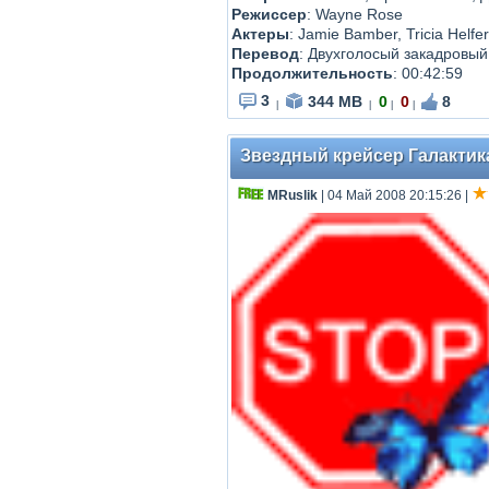
Режиссер
:
Wayne Rose
Актеры
:
Jamie Bamber, Tricia Helf
Перевод
:
Двухголосый закадровый
Продолжительность
:
00:42:59
3
344 MB
0
0
8
|
|
|
|
Звездный крейсер Галактика -
MRuslik
| 04 Май 2008 20:15:26
|