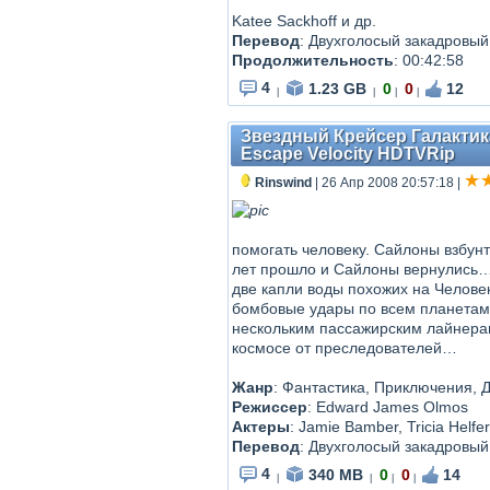
Katee Sackhoff и др.
Перевод
:
Двухголосый закадровый
Продолжительность
:
00:42:58
4
1.23 GB
0
0
12
|
|
|
|
Звездный Крейсер Галактика
Escape Velocity HDTVRip
Rinswind
| 26 Апр 2008 20:57:18
|
помогать человеку. Сайлоны взбун
лет прошло и Сайлоны вернулись… 
две капли воды похожих на Человек
бомбовые удары по всем планетам
нескольким пассажирским лайнерам
космосе от преследователей…
Жанр
: Фантастика, Приключения, 
Режиссер
: Edward James Olmos
Актеры
: Jamie Bamber, Tricia Helf
Перевод
: Двухголосый закадровый
4
340 MB
0
0
14
|
|
|
|