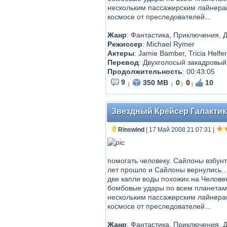
нескольким пассажирским лайнерам
космосе от преследователей…
Жанр
:
Фантастика, Приключения, 
Режиссер
:
Michael Rymer
Актеры
:
Jamie Bamber, Tricia Helf
Перевод
:
Двухголосый закадровый
Продолжительность
:
00:43:05
9
350 MB
0
0
10
|
|
|
|
Звездный Крейсер Галактика 
Rinswind
| 17 Май 2008 21:07:31
|
помогать человеку. Сайлоны взбун
лет прошло и Сайлоны вернулись… 
две капли воды похожих на Человек
бомбовые удары по всем планетам
нескольким пассажирским лайнерам
космосе от преследователей…
Жанр
:
Фантастика, Приключения, 