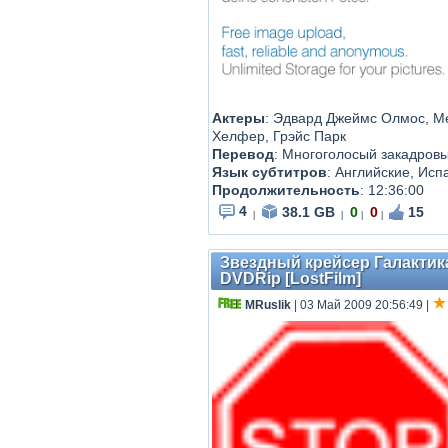
Актеры
: Эдвард Джеймс Олмос, М
Хелфер, Грэйс Парк
Перевод
: Многоголосый закадров
Язык субтитров
: Английские, Исп
Продолжительность
: 12:36:00
4
38.1 GB
0
0
15
|
|
|
|
Звездный крейсер Галактика: 
DVDRip [LostFilm]
MRuslik
| 03 Май 2009 20:56:49
|