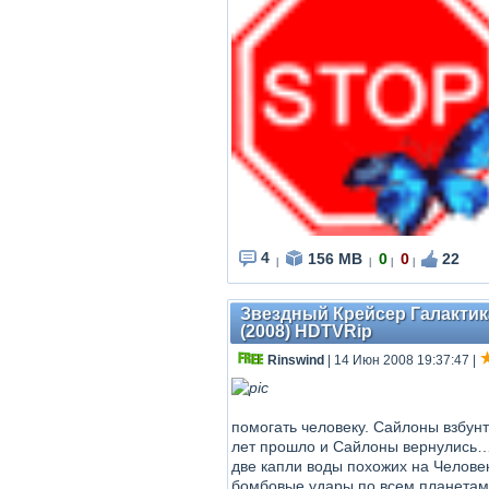
4
156 MB
0
0
22
|
|
|
|
Звездный Крейсер Галактика 
(2008) HDTVRip
Rinswind
| 14 Июн 2008 19:37:47
|
помогать человеку. Сайлоны взбун
лет прошло и Сайлоны вернулись… 
две капли воды похожих на Человек
бомбовые удары по всем планетам