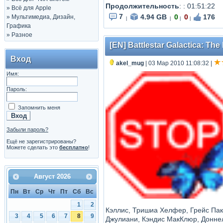
Продолжительность
: : 01:51:22
»
Всё для Apple
7
4.94 GB
0
0
176
»
Мультимедиа, Дизайн,
|
|
|
|
Графика
»
Разное
[EN] Battlestar Galactica: Th
Вход
akel_mug
| 03 Мар 2010 11:08:32
|
Имя:
Пароль:
Запомнить меня
Забыли пароль?
Ещё не зарегистрированы?
Можете сделать это
бесплатно
!
Август
2026
Пн
Вт
Ср
Чт
Пт
Сб
Вс
1
2
Кэллис, Тришиа Хелфер, Грейс Пак
3
4
5
6
7
8
9
Джулиани, Кэндис МакКлюр, Доннел