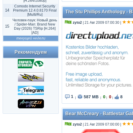
[H.264/1080p]
Comodo Internet Security
14
Premium 12.4.0.8170 Final
The Stu Phillips Anthology - 
[Multi/Ru]
Человек-паук: Новый день
zyto2
| 21 Авг 2009 07:00:30
|
/ Spider-Man: Brand New
15
Day (2026) TSRip [H.264]
[AD]
текущей недели
Рекомендуем
1
587 MB
0
0
8
|
|
|
|
Bear McCreary - Battlestar G
zyto2
| 21 Авг 2009 07:00:00
|