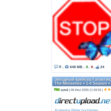
6
648 MB
0
0
24
|
|
|
|
Звёздный крейсер Галактика:
The Miniseries + 1-4 Season 
zyto2
| 08 Июл 2009 21:08:56
|