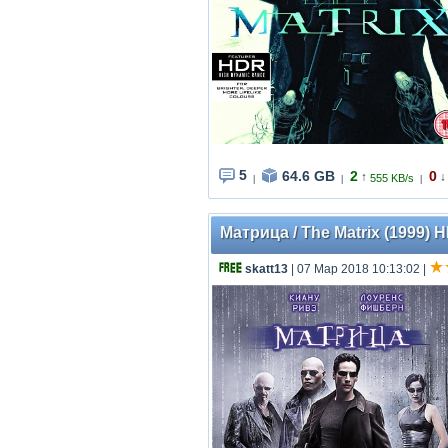
5
64.6 GB
2
0
↑
↓
555 KB/s
|
|
|
Матрица / The Matrix (1999) 
skatt13
| 07 Мар 2018 10:13:02
|