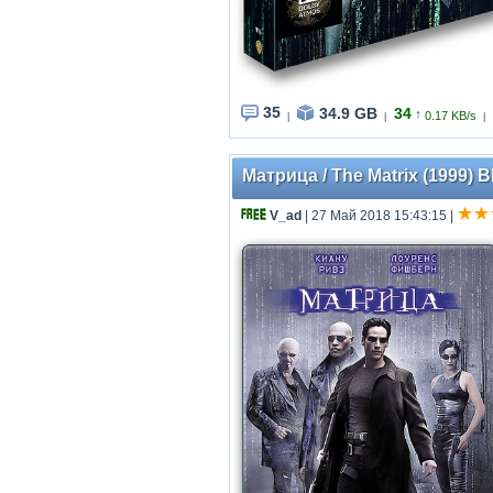
35
34.9 GB
34
↑
0.17 KB/s
|
|
|
Матрица / The Matrix (1999)
V_ad
| 27 Май 2018 15:43:15
|