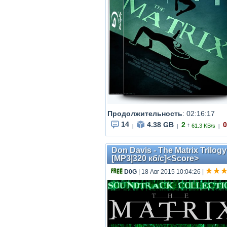
Продолжительность
: 02:16:17
14
4.38 GB
2
0
↑
61.3 KB/s
|
|
|
Don Davis - The Matrix Trilog
[MP3|320 кб/с]<Score>
D0G
| 18 Авг 2015 10:04:26
|