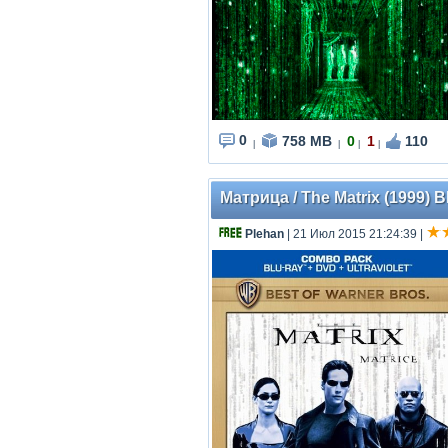
0
758 MB
0
1
110
|
|
|
|
Матрица / The Matrix (1999) 
Plehan
| 21 Июл 2015 21:24:39
|