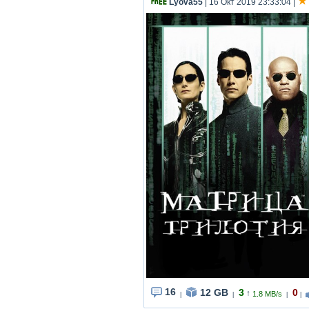
Lyova55
| 16 Окт 2019 23:33:04
|
16
12 GB
3
0
↑
1.8 MB/s
|
|
|
|