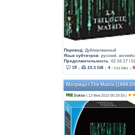
Перевод
: Дублированный
Язык субтитров
: русский, английс
Продолжительность
: 02:16:17 l 0
18
23.3 GB
4
0
↑
0.01 KB/s
|
|
|
Матрица / The Matrix (1999-2
Doktor
| 13 Фев 2015 00:29:50
|