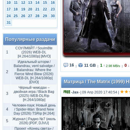
10
11
12
13
14
15
16
17
18
19
20
21
22
23
24
25
26
27
28
29
30
31
Популярные раздачи
СОУЛМ8ЙТ / Soulm8te
1
(2026) WEB-DL
[H.264/1080p] [MVO]
Идеальный шторм /
16
11 GB
1
0
↑
↓
Balandrau, vent salvatge /
2.98 MB/s
|
|
|
Balandrau: Where the
2
Fierce Wind Blew (2026)
WEB-DL [H.264/1080p]
Матрица / The Matrix (1999) 
[DVO]
Чёрный чемодан –
двойная игра / Black Bag
-Jax-
| 09 Апр 2020 17:40:54
|
3
(2025) WEB-DLRip
[H.264/1080p]
Человек-паук: Новый день
4
/ Spider-Man: Brand New
Day (2026) TSRip [H.264]
Журнал | Радио №7 (июль
5
2026) [PDF, DJVU]
Проект «Конец света» /