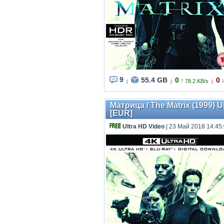
9
55.4 GB
0
0
↑
78.2 KB/s
|
|
|
Матрица / The Matrix (1999) U
[EUR]
Ultra HD Video
| 23 Май 2018 14:45