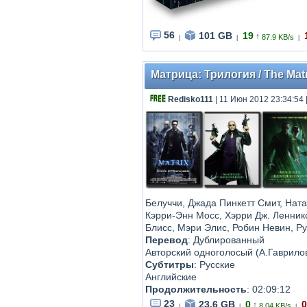
56
101 GB
19
↑
87.9 KB/s
|
|
|
Матрица: Трилогия / The Matr
Redisko111
| 11 Июн 2012 23:34:54
Белуччи, Джада Пинкетт Смит, Нат
Кэрри-Энн Мосс, Хэрри Дж. Ленникс
Блисс, Мэри Элис, Робин Невин, Р
Перевод
: Дублированный
Авторский одноголосый (А.Гаврило
Субтитры
: Русские
Английские
Продолжительность
: 02:09:12
23
23.6 GB
0
0
↑
8.04 KB/s
|
|
|