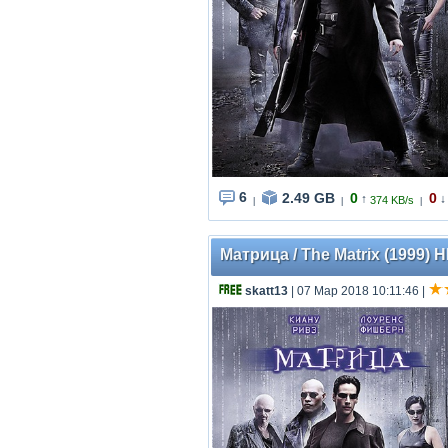
6
2.49 GB
0
0
↑
↓
374 KB/s
|
|
|
Матрица / The Matrix (1999) 
skatt13
| 07 Мар 2018 10:11:46
|