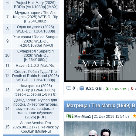
6
Project Hail Mary (2026)
BDRip [AV1/1080p] [IMAX]
Мудрые парни / The Alto
7
Knights (2025) WEB-DLRip
[H.264/1080p]
Одно на двоих (2026)
8
WEB-DL [H.264/1080p]
Река крови / Rio de Sangue
9
(2026) WEB-DL
[H.264/1080p] [MVO]
Супергёрл / Supergirl
10
(2026) WEB-DL
[H.264/1080p]
11
Raven 1.1.0.0 [Multi/Ru]
Смерть Робин Гуда / The
12
Death of Robin Hood (2026)
WEB-DL [H.264/1080p]
Нам кранты (2026)
8
9.21 GB
2
0
↑
5.05 KB/s
13
|
|
|
WEBRip [H.264/1080p]
(сезон 1, серии 1-8 из 8)
Дэвид Копек | Python для
профи. Интерпретаторы,
Матрица / The Matrix (1999) B
14
эмуляторы, графика и
машинное обучение
МичМан1
| 21 Дек 2019 11:54:53
|
(2026) [PDF]
Adobe Acrobat Pro
15
2026.001.21771 RePack by
KpoJIuK [Multi/Ru]