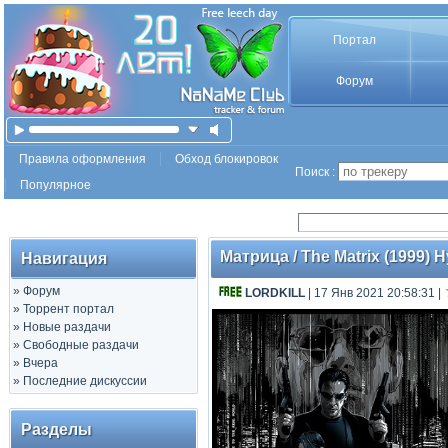
Портал
Форум
Правила оформления
Обход блокировок
Поиск :
Популярное
Матрица / The Matrix (1999) H
Навигация
»
Форум
LORDKILL
| 17 Янв 2021 20:58:31
|
»
Торрент портал
»
Новые раздачи
»
Свободные раздачи
»
Вчера
»
Последние дискуссии
Разделы