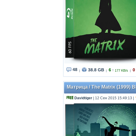
48
38.8 GB
6
0
↑
177 KB/s
|
|
|
Матрица / The Matrix (1999) 
Davidtiger
| 12 Сен 2015 15:49:13
|