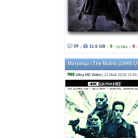
20
11.6 GB
5
0
↑
10 KB/s
|
|
|
|
Матрица / The Matrix (1999) 
Ultra HD Video
| 23 Май 2018 15:45