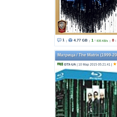
1
4.77 GB
1
0
↑
↓
835 KB/s
|
|
|
Матрица / The Matrix (1999-2
GTX-UA
| 10 Мар 2015 05:21:41
|