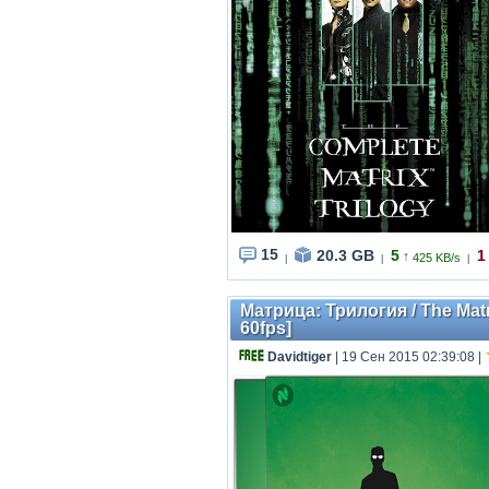
15
20.3 GB
5
1
↑
425 KB/s
|
|
|
Матрица: Трилогия / The Matr
60fps]
Davidtiger
| 19 Сен 2015 02:39:08
|