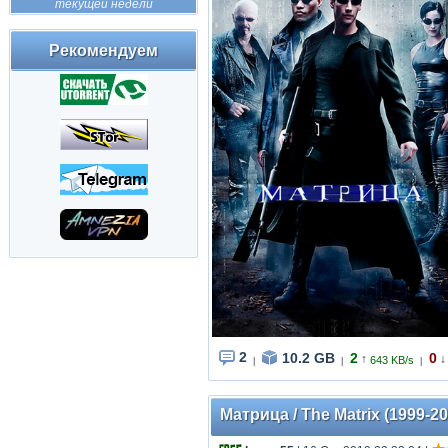
текущей недели
Рекомендуем
2
10.2 GB
2
0
↑
↓
643 KB/s
|
|
|
Матрица / The Matrix (1999-2