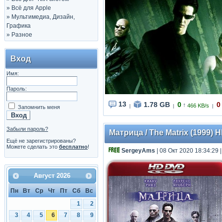
»
Всё для Apple
»
Мультимедиа, Дизайн,
Графика
»
Разное
Вход
Имя:
Пароль:
13
1.78 GB
0
0
↑
466 KB/s
|
|
|
Запомнить меня
Забыли пароль?
Матрица / The Matrix (1999) 
Ещё не зарегистрированы?
Можете сделать это
бесплатно
!
SergeyAms
| 08 Окт 2020 18:34:29
Август
2026
Пн
Вт
Ср
Чт
Пт
Сб
Вс
1
2
3
4
5
6
7
8
9