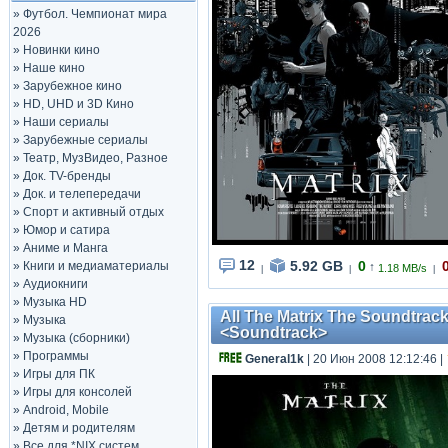
»
Футбол. Чемпионат мира
2026
»
Новинки кино
»
Наше кино
»
Зарубежное кино
»
HD, UHD и 3D Кино
»
Наши сериалы
»
Зарубежные сериалы
»
Театр, МузВидео, Разное
»
Док. TV-бренды
»
Док. и телепередачи
»
Спорт и активный отдых
»
Юмор и сатира
»
Аниме и Манга
12
5.92 GB
0
»
Книги и медиаматериалы
↑
1.18 MB/s
|
|
|
»
Аудиокниги
»
Музыка HD
All The Matrix The Soundtrack
»
Музыка
<Soundtrack>
»
Музыка (сборники)
»
Программы
General1k
| 20 Июн 2008 12:12:46
|
»
Игры для ПК
»
Игры для консолей
»
Android, Mobile
»
Детям и родителям
»
Все для *NIX систем