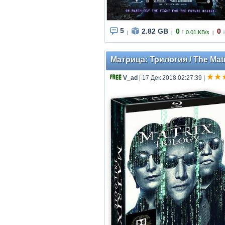
5
2.82 GB
0
0
↑
0.01 KB/s
|
|
|
Матрица: Трилогия / The Matr
V_ad
| 17 Дек 2018 02:27:39
|