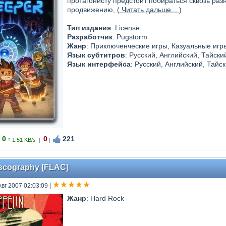
протагонисту предстоит побираться сквозь ра
продвижению, (
Читать дальше...
)
Тип издания
: License
Разработчик
: Pugstorm
Жанр
: Приключенческие игры, Казуальные игр
Язык субтитров
: Русский, Английский, Тайски
Язык интерфейса
: Русский, Английский, Тайс
0
0
221
↑
1.51 KB/s
|
|
iscography [FLAC]
Авг 2007 02:03:09
|
Жанр
: Hard Rock