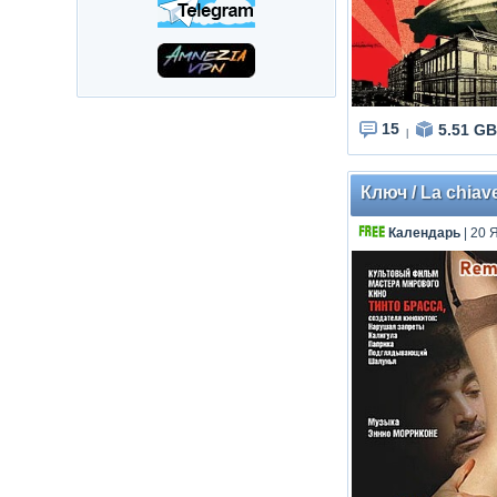
15
5.51 GB
|
Ключ / La chiav
Календарь
| 20 