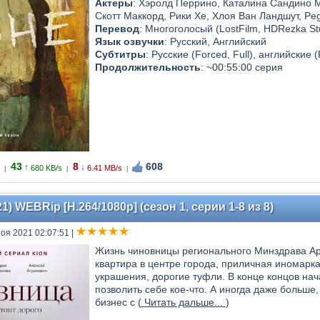
Актеры
: Хэролд Перрино, Каталина Сандино М
Скотт Маккорд, Рики Хе, Хлоя Ван Ландшут, Pe
Перевод
: Многоголосый (LostFilm, HDRezka Stu
Язык озвучки
: Русский, Английский
Субтитры
: Русские (Forced, Full), английские (
Продолжительность
: ~00:55:00 серия
43
8
608
↑
↓
680 KB/s
6.41 MB/s
|
|
|
) WEBRip [H.264/1080p] (сезон 1, серии 1-8 из 8)
Ноя 2021 02:07:51
|
Жизнь чиновницы регионального Минздрава А
квартира в центре города, приличная иномарка
украшения, дорогие туфли. В конце концов на
позволить себе кое-что. А иногда даже больше,
бизнес с (
Читать дальше...
)