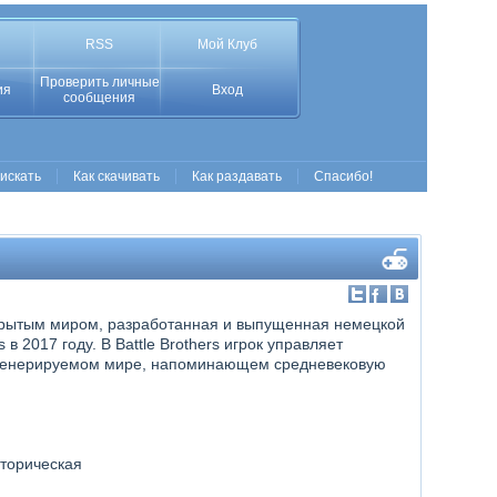
RSS
Мой Клуб
Проверить личные
ия
Вход
сообщения
 искать
Как скачивать
Как раздавать
Спасибо!
 открытым миром, разработанная и выпущенная немецкой
в 2017 году. В Battle Brothers игрок управляет
 генерируемом мире, напоминающем средневековую
сторическая