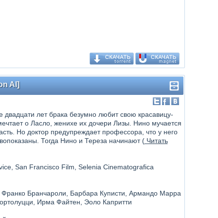
on AI]
 двадцати лет брака безумно любит свою красавицу-
мечтает о Ласло, женихе их дочери Лизы. Нино мучается
асть. Но доктор предупреждает профессора, что у него
вопоказаны. Тогда Нино и Тереза начинают (
Читать
rvice, San Francisco Film, Selenia Cinematografica
 Франко Бранчароли, Барбара Куписти, Армандо Марра
ортолуцци, Ирма Файтен, Эоло Капритти