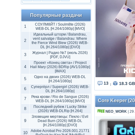
Популярные раздачи
СОУЛМ8ЙТ / Soulm8te (2026)
1
WEB-DL [H.264/1080p] [MVO]
Идеальный шторм / Balandrau,
vent salvatge / Balandrau: Where
2
the Fierce Wind Blew (2026) WEB-
DL [H.264/1080p] [DVO]
Журнал | Радио №7 (июль 2026)
3
[PDF, DJVU]
Проект «Конец света» / Project
4
Hail Mary (2026) BDRip [AV1/1080p]
[IMAX]
Одно на двоих (2026) WEB-DL
5
[H.264/1080p]
13
18.3 GB
|
Супергёрл / Supergirl (2026) WEB-
6
DL [H.264/1080p]
Река крови / Rio de Sangue (2026)
7
Core Keeper (202
WEB-DL [H.264/1080p] [MVO]
Последний рубеж / Lucky Strike
8
(2026) WEB-DLRip [H.264]
NEO_WORK
| 29
Зловещие мертвецы: Пекло / Evil
9
Dead Burn (2026) WEB-DL
[H.264/1080p] [DVO]
Adobe Acrobat Pro 2026.001.21771
10