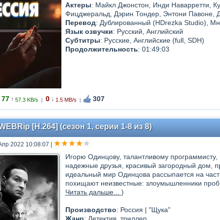
Актеры
: Майкл Джонстон, Инди Наварретти, К
Фицджеральд, Дэрин Тондер, Энтони Павоне, Д
Перевод
: Дублированный (HDrezka Studio), Мн
Язык озвучки
: Русский, Английский
Субтитры
: Русские, Английские (full, SDH)
Продолжительность
: 01:49:03
77
0
307
↑
↓
57.3 KB/s
1.5 MB/s
|
|
WEBRip [H.264] (сезон 1, серии 1-8 из 8)
Апр 2022 10:08:07
|
Игорю Одинцову, талантливому программисту, м
надежные друзья, красивый загородный дом, 
идеальный мир Одинцова рассыпается на части
похищают неизвестные: злоумышленники пробир
Читать дальше...
)
Производство
: Россия | "Щука"
Жанр
: Детектив, триллер