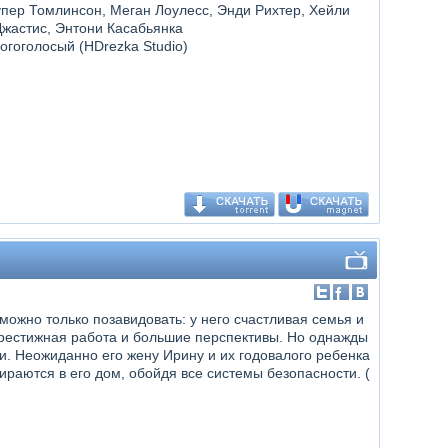
упер Томлинсон, Меган Лоулесс, Энди Рихтер, Хейли
жастис, Энтони Касабьянка
огоголосый (HDrezka Studio)
ожно только позавидовать: у него счастливая семья и
престижная работа и большие перспективы. Но однажды
. Неожиданно его жену Ирину и их годовалого ребенка
аются в его дом, обойдя все системы безопасности. (