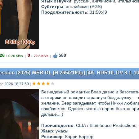
Язык озвучки
: русский, английский, итальянск
Субтитры
: английские (PGS)
Продолжительность
: 01:50:49
26
0
580
↑
↓
0.26 KB/s
72.8 KB/s
|
|
ssion (2025) WEB-DL [H.265/2160p] [4K, HDR10, DV 8.1, 10-
юл 2026 18:37:59
|
Безнадежный романтик Беар давно и безответн
эзотерики он находит странную безделушку — 
желание. Беар загадывает, чтобы Никки любила
влюбляется. Однако счастью парня быстро при
дальше...
)
Производство
: США / Blumhouse Productions, 
Жанр
: ужасы
Режиссер
: Карри Баркер