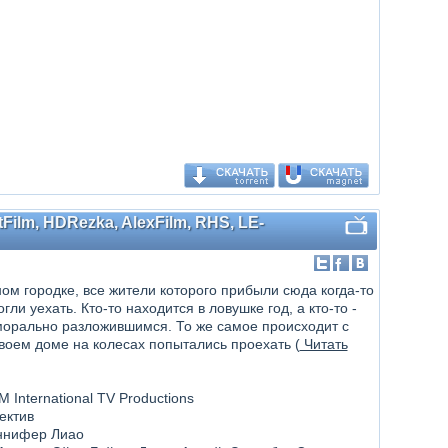
tFilm, HDRezka, AlexFilm, RHS, LE-
ом городке, все жители которого прибыли сюда когда-то
и уехать. Кто-то находится в ловушке год, а кто-то -
морально разложившимся. То же самое происходит с
воем доме на колесах попытались проехать (
Читать
 International TV Productions
ектив
ннифер Лиао