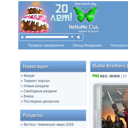
Правила оформления
Обход блокировок
Популярн
Battle Brothers 
Навигация
»
Форум
NEO_WORK
| 27
»
Торрент портал
»
Новые раздачи
»
Свободные раздачи
»
Вчера
»
Последние дискуссии
Разделы
»
Футбол. Чемпионат мира 2026