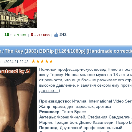
16
0
242
↑
↓
56.9 KB/s
717 KB/s
|
|
|
e / The Key (1983) BDRip [H.264/1080p] [Handmade correcti
Янв 2024 21:22:43
|
Пожилой профессор-искусствовед Нино и после
жену Терезу. Но она моложе мужа на 18 лет и 
от ревности, что еще больше разжигает его стр
высокое давление, и занятия сексом ему проти
дальше...
)
Производство
: Италия, International Video Se
Жанр
: драма, для взрослых, эротика
Режиссер
: Тинто Брасс
Актеры
: Фрэнк Финлей, Стефания Сандрелли,
Мария, Грация Бон, Джино Кавальери, Пьеро Б
Перевод
: Двуголосый профессиональный