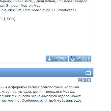
орено, Эйон Бэйли, Дэвид Алпей, Элизабет Сондерс,
gah Ghafoori, Кортен Мур
dio, AlexFilm, Red Head Sound, LE-Production)
Full, SDH)
рины Алферовой весьма благополучна: хорошая
, утренняя укладка, шопинг-поездки в Москву,
чальник финансово-экономического отдела может
 чем кое-что. Особенно, если твой любовник ведет