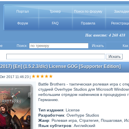
Портал
Трекер
Поиск по форуму
Закладки
Форум
FAQ
Правила
Регистрац
Нас вместе: 4 268 418
ое
Поиск :
Как
(2017) [En] (1.5.2.3/dlc) License GOG [Supporter Edition]
 Окт 2017 11:46:23
|
Battle Brothers - тактическая ролевая игра с
студией Overhype Studios для Microsoft Windows 
небольшим отрядом наёмников в процедурно
Германию.
Тип издания
: License
Разработчик
: Overhype Studios
Жанр
: Ролевая игра, Стратегия, Пошаговая, И
Язык субтитров
: Английский