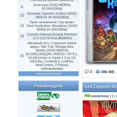
RePack by KpoJIuK [Multi/Ru]
Богатыри (2026) WEBRip
11
[H.264/1080p]
Колония / Gunche / Colony (2026)
12
WEB-DL [H.264/1080p]
Пункт назначения: Узы крови /
13
Final Destination: Bloodlines (2025)
BDRip [H.264/1080p]
Comodo Internet Security Premium
14
12.4.0.8170 Final [Multi/Ru]
Звездный путь: Странные новые
миры / Star Trek: Strange New
Worlds (2026) WEB-DL
[H.265/2160p] [4K, HDR10+, DV 8.1,
15
10-bit] (сезон 4, серии 1-2 из 10)
HDrezka, Contentica, LostFilm,
NewComers, TVShows
(обновляемая)
3
486 MB
|
|
текущей недели
Рекомендуем
Led Zeppelin D
anonymous
| 31 