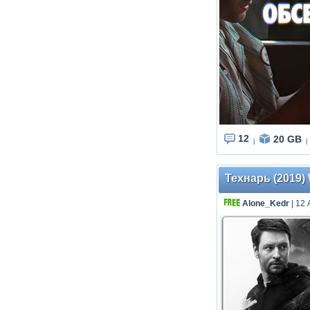
12
20 GB
|
|
Технарь (2019) 
Alone_Kedr
| 12 