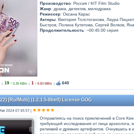
Производство
: Россия / KIT Film Studio
Жанр
: драма, детектив, мелодрама
Режиссер
: Оксана Карас
Актеры
: Виктория Толстоганова, Лаура Пицхе
Быстров, Полина Кутепова, Сергей Волков, Ян
Продолжительность
: ~00:45:00 серия
19
1
640
↑
↓
0.35 KB/s
8.83 MB/s
|
|
|
2) [Ru/Multi] (1.2.1.5-8be0) License GOG
 Авг 2024 07:45:57
|
Отправляясь на поиск приключений в Core Kee
требующей исследования от лица археолога, 
реликвий и древних артефактов. Очнувшись в