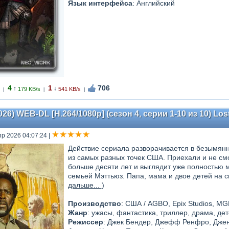
Язык интерфейса
: Английский
4
1
706
↑
↓
179 KB/s
541 KB/s
|
|
|
026) WEB-DL [H.264/1080p] (сезон 4, серии 1-10 из 10) Los
пр 2026 04:07:24
|
Действие сериала разворачивается в безымянн
из самых разных точек США. Приехали и не смогл
больше десяти лет и выглядит уже полностью 
семьей Мэттьюз. Папа, мама и двое детей на с
дальше...
)
Производство
: США / AGBO, Epix Studios, MGM
Жанр
: ужасы, фантастика, триллер, драма, дет
Режиссер
: Джек Бендер, Джефф Ренфро, Дже