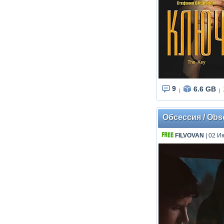
9
6.6 GB
|
|
Обсессия / Obse
FILVOVAN
| 02 И