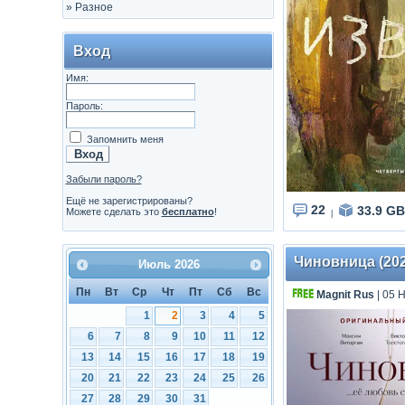
»
Разное
Вход
Имя:
Пароль:
Запомнить меня
Забыли пароль?
Ещё не зарегистрированы?
22
33.9 GB
Можете сделать это
бесплатно
!
|
Чиновница (2021
Июль
2026
Пн
Вт
Ср
Чт
Пт
Сб
Вс
Magnit Rus
| 05 
1
2
3
4
5
6
7
8
9
10
11
12
13
14
15
16
17
18
19
20
21
22
23
24
25
26
27
28
29
30
31