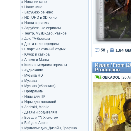
»
Новинки кино
»
Наше кино
»
Зарубежное кино
»
HD, UHD и 3D Кино
»
Наши сериалы
»
Зарубежные сериалы
»
Театр, МузВидео, Разное
»
Док. TV-бренды
»
Док. и телепередачи
»
Спорт и активный отдых
58
1.84 GB
|
»
Юмор и сатира
»
Аниме и Манга
Извне / From (2
»
Книги и медиаматериалы
Production
»
Аудиокниги
»
Музыка HD
GEKADOL
| 20 А
»
Музыка
»
Музыка (сборники)
»
Программы
»
Игры для ПК
»
Игры для консолей
»
Android, Mobile
»
Детям и родителям
»
Все для *NIX систем
»
Всё для Apple
»
Мультимедиа, Дизайн, Графика