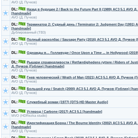
AVO (Д. Пучков)
DL:
Назад в будущее 2 / Back to the Future Part II (1989) AC3 5.1 AVO 
[handmade]
AVO (Д. Пучков)
DL:
Терминатор 2: Судный день / Terminator 2: Judgment Day (1991) A
[handmade]
Дублированный (ТВ3)
DL:
Полный расколбас / Sausage Party (2016) AC3 5.1 AVO Д. Пучков 
AVO (Д. Пучков)
DL:
Однажды в… Голливуде / Once Upon a Time ... in Hollywood (2019)
DL:
Рыцари справедливости / Retfærdighedens ryttere / Riders of Just
Д. Пучков (Гоблин) [handmade]
AVO (Д. Пучков)
DL:
Гнев человеческий / Wrath of Man (2021) AC3 5.1 AVO Д. Пучков (
AVO (Д. Пучков)
DL:
Большой куш / Snatch (2000) AC3 5.1 AVO Д. Пучков (Гоблин) [ha
AVO (Д. Пучков)
DL:
Служебный роман (1977) [DTS-HD Master Audio]
DL:
Углерод / Carbone (2017) AC3 5.1 [handmade]
MVO (HDRezka studio)
DL:
Идентификация Борна / The Bourne Identity (2002) AC3 5.1 AVO Д
[handmade]
AVO (Д. Пучков)