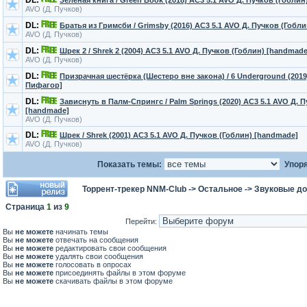
DL:
Зеленая книга / Green Book (2018) AC3 5.1 AVO Д. Пучков (Гобли
AVO (Д. Пучков)
DL:
Братья из Гримсби / Grimsby (2016) AC3 5.1 AVO Д. Пучков (Гобл
AVO (Д. Пучков)
DL:
Шрек 2 / Shrek 2 (2004) AC3 5.1 AVO Д. Пучков (Гоблин) [handmade
AVO (Д. Пучков)
DL:
Призрачная шестёрка (Шестеро вне закона) / 6 Underground (2019
Пифагор]
DL:
Зависнуть в Палм-Спрингс / Palm Springs (2020) AC3 5.1 AVO Д. 
[handmade]
AVO (Д. Пучков)
DL:
Шрек / Shrek (2001) AC3 5.1 AVO Д. Пучков (Гоблин) [handmade]
AVO (Д. Пучков)
Показать темы:
Упоря
Торрент-трекер NNM-Club
->
Остальное
->
Звуковые до
Страница
1
из
9
Перейти:
Вы
не можете
начинать темы
Вы
не можете
отвечать на сообщения
Вы
не можете
редактировать свои сообщения
Вы
не можете
удалять свои сообщения
Вы
не можете
голосовать в опросах
Вы
не можете
присоединять файлы в этом форуме
Вы
не можете
скачивать файлы в этом форуме