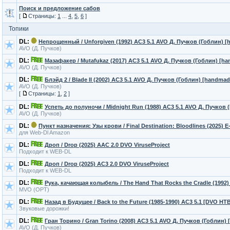
Поиск и предложение сабов
[
Страницы:
1
...
4
,
5
,
6
]
Топики
DL:
Непрощенный / Unforgiven (1992) AC3 5.1 AVO Д. Пучков (Гоблин) 
AVO (Д. Пучков)
DL:
Мазафакер / Mutafukaz (2017) AC3 5.1 AVO Д. Пучков (Гоблин) [h
AVO (Д. Пучков)
DL:
Блэйд 2 / Blade II (2002) AC3 5.1 AVO Д. Пучков (Гоблин) [handmad
AVO (Д. Пучков)
[
Страницы:
1
,
2
]
DL:
Успеть до полуночи / Midnight Run (1988) AC3 5.1 AVO Д. Пучков
AVO (Д. Пучков)
DL:
Пункт назначения: Узы крови / Final Destination: Bloodlines (2025) 
для Web-Dl Amazon
DL:
Дроп / Drop (2025) AAC 2.0 DVO ViruseProject
Подходит к WEB-DL
DL:
Дроп / Drop (2025) AC3 2.0 DVO ViruseProject
Подходит к WEB-DL
DL:
Рука, качающая колыбель / The Hand That Rocks the Cradle (1992)
MVO (ОРТ)
DL:
Назад в Будущее / Back to the Future (1985-1990) AC3 5.1 [DVO НТ
Звуковые дорожки!
DL:
Гран Торино / Gran Torino (2008) AC3 5.1 AVO Д. Пучков (Гоблин)
AVO (Д. Пучков)