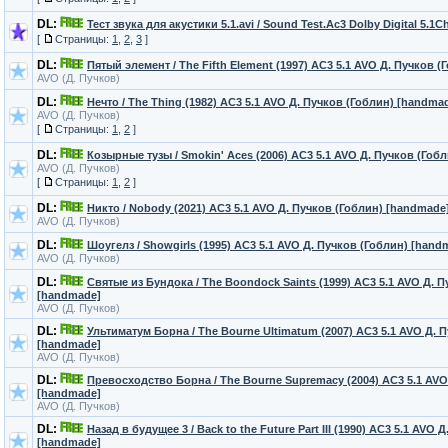
DL:
Тест звука для акустики 5.1.avi / Sound Test.Ac3 Dolby Digital 5.1C
[
Страницы:
1
,
2
,
3
]
DL:
Пятый элемент / The Fifth Element (1997) AC3 5.1 AVO Д. Пучков 
AVO (Д. Пучков)
DL:
Нечто / The Thing (1982) AC3 5.1 AVO Д. Пучков (Гоблин) [handma
AVO (Д. Пучков)
[
Страницы:
1
,
2
]
DL:
Козырные тузы / Smokin' Aces (2006) AC3 5.1 AVO Д. Пучков (Гоб
AVO (Д. Пучков)
[
Страницы:
1
,
2
]
DL:
Никто / Nobody (2021) AC3 5.1 AVO Д. Пучков (Гоблин) [handmade
AVO (Д. Пучков)
DL:
Шоугелз / Showgirls (1995) AC3 5.1 AVO Д. Пучков (Гоблин) [hand
AVO (Д. Пучков)
DL:
Святые из Бундока / The Boondock Saints (1999) AC3 5.1 AVO Д. П
[handmade]
AVO (Д. Пучков)
DL:
Ультиматум Борна / The Bourne Ultimatum (2007) AC3 5.1 AVO Д. 
[handmade]
AVO (Д. Пучков)
DL:
Превосходство Борна / The Bourne Supremacy (2004) AC3 5.1 AVO
[handmade]
AVO (Д. Пучков)
DL:
Назад в будущее 3 / Back to the Future Part III (1990) AC3 5.1 AVO 
[handmade]