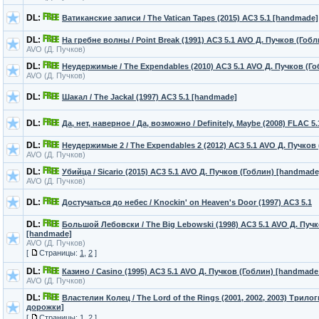
DL:
Ватиканские записи / The Vatican Tapes (2015) AC3 5.1 [handmade]
DL:
На гребне волны / Point Break (1991) AC3 5.1 AVO Д. Пучков (Гоб
AVO (Д. Пучков)
DL:
Неудержимые / The Expendables (2010) AC3 5.1 AVO Д. Пучков (Г
AVO (Д. Пучков)
DL:
Шакал / The Jackal (1997) AC3 5.1 [handmade]
DL:
Да, нет, наверное / Да, возможно / Definitely, Maybe (2008) FLAC 
DL:
Неудержимые 2 / The Expendables 2 (2012) AC3 5.1 AVO Д. Пучков
AVO (Д. Пучков)
DL:
Убийца / Sicario (2015) AC3 5.1 AVO Д. Пучков (Гоблин) [handmade
AVO (Д. Пучков)
DL:
Достучаться до небес / Knockin' on Heaven's Door (1997) AC3 5.1
DL:
Большой Лебовски / The Big Lebowski (1998) AC3 5.1 AVO Д. Пучк
[handmade]
AVO (Д. Пучков)
[
Страницы:
1
,
2
]
DL:
Казино / Casino (1995) AC3 5.1 AVO Д. Пучков (Гоблин) [handmade 
AVO (Д. Пучков)
DL:
Властелин Колец / The Lord of the Rings (2001, 2002, 2003) Трило
дорожки]
[
Страницы:
1
,
2
]