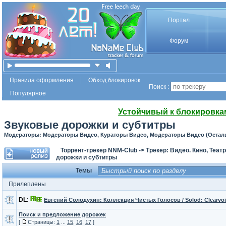
Портал
Форум
Правила оформления
Обход блокировок
Поиск :
Популярное
Устойчивый к блокировка
Звуковые дорожки и субтитры
Модераторы: Модераторы Видео, Кураторы Видео, Модераторы Видео (Остал
Торрент-трекер NNM-Club
->
Трекер: Видео. Кино, Теат
дорожки и субтитры
Темы
Прилеплены
DL:
Евгений Солодухин: Коллекция Чистых Голосов / Solod: Clearvoice
Поиск и предложение дорожек
[
Страницы:
1
...
15
,
16
,
17
]