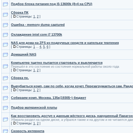
Подбор блока питания под i5-13600k (8+4 на CPU)
Сборка ПК
[
Страницы:
1
,
2
]
Ошибка - memory dump captured
Охлаждение intel core i7 13700k
NAS для дома на ZFS из подручных средств и капельки терпения
[
Страницы:
1
...
4
,
5
,
6
]
Домашний NAS
Компьютер тщетно пытается стартовать и выключается
Перешёл в это состояние из состояния нормальной работы около года
[
Страницы:
1
,
2
]
Сборка пк.
Вырубаеться комп, сам по себе, когда хочет. Перезагружаеться сам. Ранд
[
Страницы:
1
,
2
]
Собираем комп. Москва. 135к(1930$~) бюджет
Подбор материнской платы
Как восстановить доступ к данным жёсткого диска, нарушенный Параго
Убирала раздел на одном диске, а убрался также и на другом и не читаются да
[
Страницы:
1
,
2
]
Скорость интернета