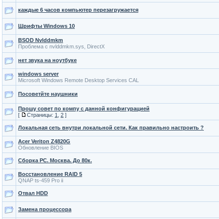
каждые 6 часов компьютер перезагружается
Шрифты Windows 10
BSOD Nvlddmkm
Проблема с nvlddmkm.sys, DirectX
нет звука на ноутбуке
windows server
Microsoft Windows Remote Desktop Services CAL
Посоветйте наушники
Прошу совет по компу с данной конфигурацией
[
Страницы:
1
,
2
]
Локальная сеть внутри локальной сети. Как правильно настроить ?
Acer Veriton Z4820G
Обновление BIOS
Сборка PC. Москва. До 80к.
Восстановление RAID 5
QNAP ts-459 Pro ii
Отвал HDD
Замена процессора