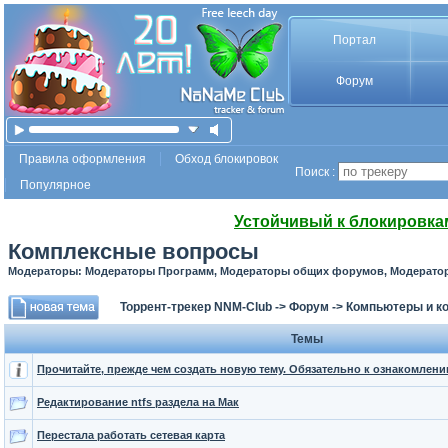
Портал
Форум
Правила оформления
Обход блокировок
Поиск :
Популярное
Устойчивый к блокировка
Комплексные вопросы
Модераторы: Модераторы Программ, Модераторы общих форумов, Модератор
Торрент-трекер NNM-Club
->
Форум
->
Компьютеры и к
Темы
Прочитайте, прежде чем создать новую тему. Обязательно к ознакомлени
Редактирование ntfs раздела на Мак
Перестала работать сетевая карта