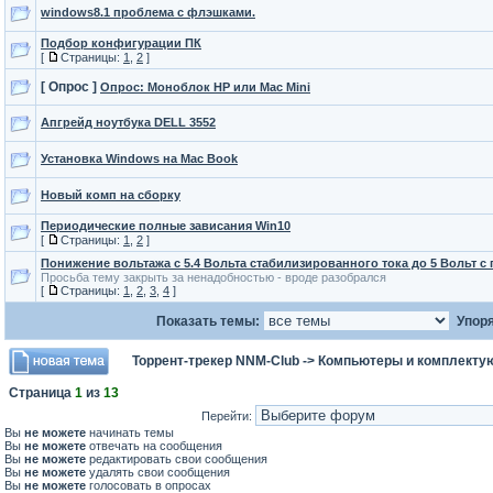
windows8.1 проблема с флэшками.
Подбор конфигурации ПК
[
Страницы:
1
,
2
]
[ Опрос ]
Опрос: Моноблок HP или Mac Mini
Апгрейд ноутбука DELL 3552
Установка Windows на Mac Book
Новый комп на сборку
Периодические полные зависания Win10
[
Страницы:
1
,
2
]
Понижение вольтажа с 5.4 Вольта стабилизированного тока до 5 Вольт 
Просьба тему закрыть за ненадобностью - вроде разобрался
[
Страницы:
1
,
2
,
3
,
4
]
Показать темы:
Упоря
Торрент-трекер NNM-Club
->
Компьютеры и комплекту
Страница
1
из
13
Перейти:
Вы
не можете
начинать темы
Вы
не можете
отвечать на сообщения
Вы
не можете
редактировать свои сообщения
Вы
не можете
удалять свои сообщения
Вы
не можете
голосовать в опросах