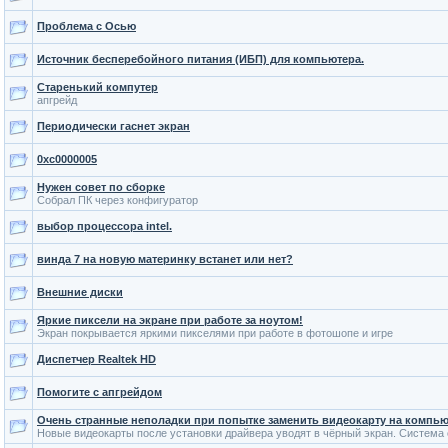
Проблема с Осью
Источник бесперебойного питания (ИБП) для компьютера.
Старенький компутер
апгрейд
Периодически гаснет экран
0xc0000005
Нужен совет по сборке
Собрал ПК через конфигуратор
выбор процессора intel.
винда 7 на новую материнку встанет или нет?
Внешние диски
Яркие пиксели на экране при работе за ноутом!
Экран покрывается яркими пикселями при работе в фотошопе и игре
Диспетчер Realtek HD
Помогите с апгрейдом
Очень странные неполадки при попытке заменить видеокарту на компьют
Новые видеокарты после установки драйвера уводят в чёрный экран. Система 